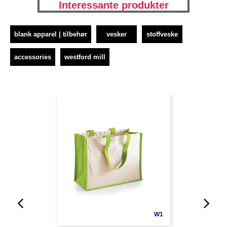
Interessante produkter
blank apparel | tilbehør
vesker
stoffveske
accessories
westford mill
W1