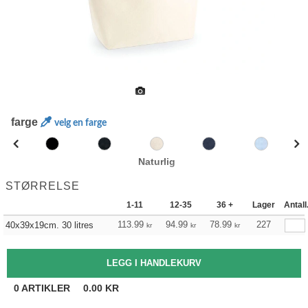
farge
velg en farge
Naturlig
STØRRELSE
1-11
12-35
36 +
Lager
Antall
113.99
94.99
78.99
227
40x39x19cm. 30 litres
kr
kr
kr
0
ARTIKLER
0.00
KR