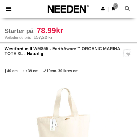
×
Needen-app
0
Last ned app
|
Bedre priser i appen!
78.99kr
Starter på
157,22 kr
Veiledende pris
Westford mill
WM855 - EarthAware™ ORGANIC MARINA
TOTE XL
- Naturlig
40 cm
39 cm
19cm. 30 litres cm
Previous
Next