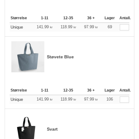
Størrelse
1-11
12-35
36 +
Lager
Antall.
141.99
118.99
97.99
69
Unique
kr
kr
kr
Støvete Blue
Størrelse
1-11
12-35
36 +
Lager
Antall.
141.99
118.99
97.99
106
Unique
kr
kr
kr
Svart