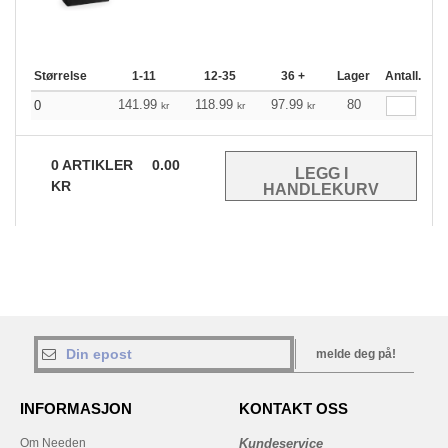
Størrelse
1-11
12-35
36 +
Lager
Antall.
141.99
118.99
97.99
80
0
kr
kr
kr
0
ARTIKLER
0.00
KR
melde deg på!
INFORMASJON
KONTAKT OSS
Om Needen
Kundeservice