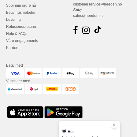
customerservice@needen.no
Spor min ordre nå
Salg
Betalingsmetoder
sales@needen.no
Levering
Refusjoner/returer
Help & FAQs
Våre engagements
Karrierer
Betal med
Vi sender med
👋
Hei