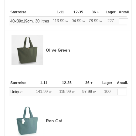
Størrelse
1-11
12-35
36 +
Lager
Antall.
113.99
94.99
78.99
227
40x39x19cm. 30 litres
kr
kr
kr
Olive Green
Størrelse
1-11
12-35
36 +
Lager
Antall.
141.99
118.99
97.99
100
Unique
kr
kr
kr
Ren Grå