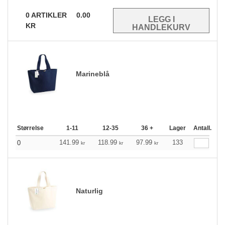
0
ARTIKLER
0.00
KR
Marineblå
Størrelse
1-11
12-35
36 +
Lager
Antall.
141.99
118.99
97.99
133
0
kr
kr
kr
Naturlig