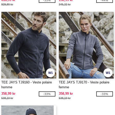
-33%
-44%
929,80 kr
345,32 kr
W1
W1
TEE JAYS TJ9160 - Veste polaire
TEE JAYS TJ9170 - Veste polaire
homme
femme
358,99 kr
358,99 kr
-33%
-33%
538,10 kr
538,10 kr