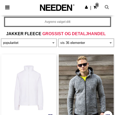
×
Needen-app
0
Last ned app
|
Bedre priser i appen!
Avgrens valget ditt
JAKKER FLEECE
GROSSIST OG DETALJHANDEL