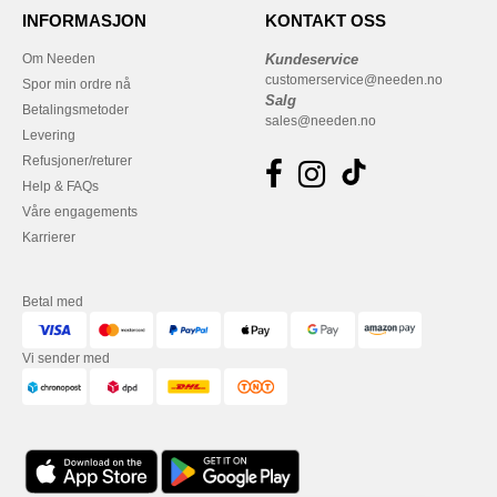
INFORMASJON
KONTAKT OSS
Om Needen
Kundeservice
customerservice@needen.no
Spor min ordre nå
Salg
Betalingsmetoder
sales@needen.no
Levering
Refusjoner/returer
Help & FAQs
Våre engagements
Karrierer
Betal med
Vi sender med