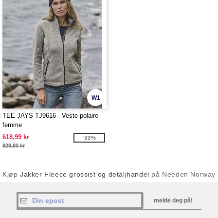
W1
TEE JAYS TJ9616 - Veste polaire
femme
618,99 kr
-33%
929,80 kr
Kjøp
Jakker Fleece grossist og detaljhandel
på Needen Norway
melde deg på!