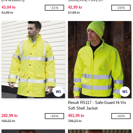
43,04 kr
42,99 kr
-31%
-26%
61,99 kr
57,98 kr
W1
W1
Result RS117 - Safe-Guard Hi-Vis
Soft Shell Jacket
282,99 kr
481,99 kr
-40%
-40%
468,52 kr
799,23 kr