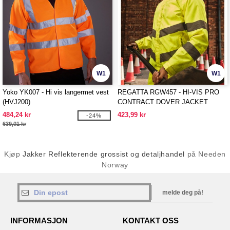
W1
W1
Yoko YK007 - Hi vis langermet vest
REGATTA RGW457 - HI-VIS PRO
(HVJ200)
CONTRACT DOVER JACKET
484,24 kr
423,99 kr
-24%
639,01 kr
Kjøp
Jakker Reflekterende grossist og detaljhandel
på Needen
Norway
melde deg på!
INFORMASJON
KONTAKT OSS