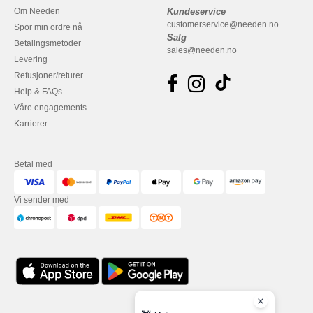
Om Needen
Kundeservice
customerservice@needen.no
Spor min ordre nå
Salg
Betalingsmetoder
sales@needen.no
Levering
Refusjoner/returer
Help & FAQs
Våre engagements
Karrierer
Betal med
Vi sender med