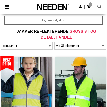
×
Needen-app
0
Last ned app
|
Bedre priser i appen!
Avgrens valget ditt
JAKKER REFLEKTERENDE
GROSSIST OG
DETALJHANDEL