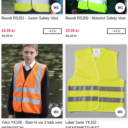
W1
W1
Result RS20J - Junior Safety Vest
Result RS200 - Motorist Safety Vest
24,99 kr
29,99 kr
-43%
-44%
43,49 kr
53,19 kr
W1
W1
Yoko YK100 - Barn hi vis 2 b&b vest
Label Serie YK102 -
(HVW100CH)
SIKKERHETSVEST