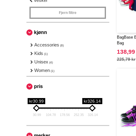
Vesker
Fjern filtre
kjønn
BagBase BG
Bag
Accessories
(8)
138,99
Kids
(1)
225,79 kr
Unisex
(4)
Women
(1)
pris
kr30.99
kr326.14
30.99
104.78
178.56
252.35
326.14
merker