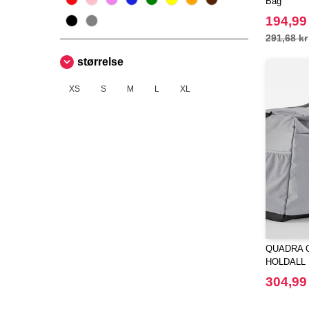
Bag
194,99
291,68 kr
størrelse
XS
S
M
L
XL
QUADRA Q
HOLDALL
304,99