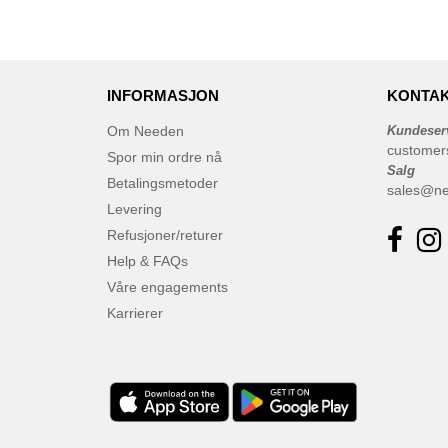
INFORMASJON
KONTAK
Om Needen
Kundeser
customer
Spor min ordre nå
Salg
Betalingsmetoder
sales@n
Levering
Refusjoner/returer
Help & FAQs
Våre engagements
Karrierer