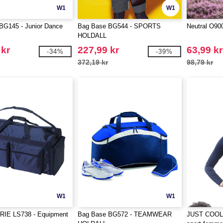
W1
W1
BG145 - Junior Dance
Bag Base BG544 - SPORTS
Neutral O90
HOLDALL
 kr
227,99 kr
63,99 kr
-34%
-39%
372,19 kr
98,79 kr
W1
W1
IE LS738 - Equipment
Bag Base BG572 - TEAMWEAR
JUST COOL J