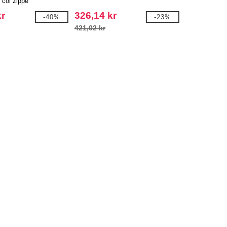
 col zippé
kr
326,14 kr
-40%
-23%
421,02 kr