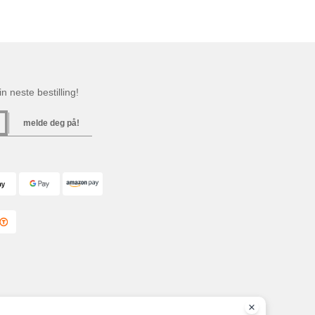
n neste bestilling!
melde deg på!