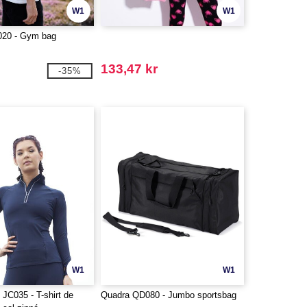
W1
W1
020 - Gym bag
133,47 kr
-35%
W1
W1
C035 - T-shirt de
Quadra QD080 - Jumbo sportsbag