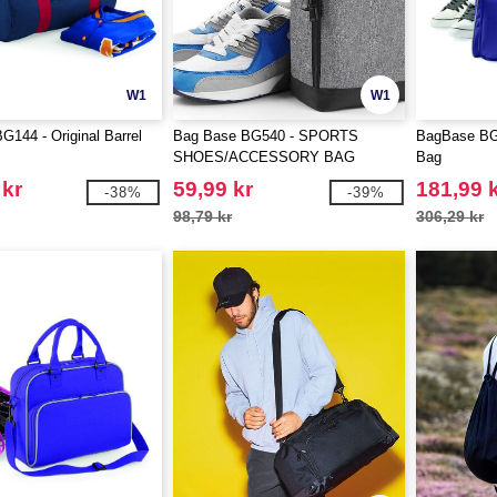
W1
W1
144 - Original Barrel
Bag Base BG540 - SPORTS
BagBase BG7
SHOES/ACCESSORY BAG
Bag
 kr
59,99 kr
181,99 
-38%
-39%
98,79 kr
306,29 kr