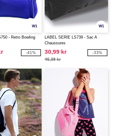
W1
W1
50 - Retro Bowling
LABEL SERIE LS739 - Sac A
Chaussures
kr
30,99 kr
-41%
-33%
46,38 kr