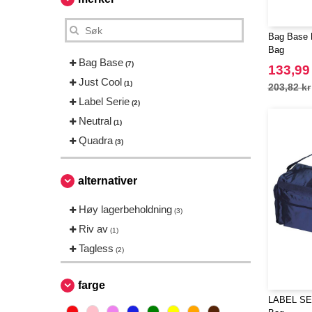
Bag Base 
Bag
Bag Base
(7)
133,99
Just Cool
(1)
203,82 kr
Label Serie
(2)
Neutral
(1)
Quadra
(3)
alternativer
Høy lagerbeholdning
(3)
Riv av
(1)
Tagless
(2)
farge
LABEL SER