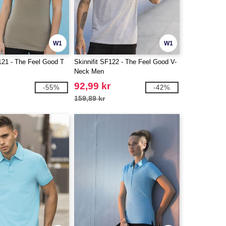
W1
W1
121 - The Feel Good T
Skinnifit SF122 - The Feel Good V-
Neck Men
92,99 kr
-55%
-42%
159,89 kr