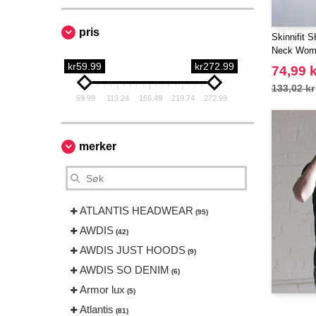
pris
Skinnifit 
Neck Wom
kr59.99
kr272.99
74,99 k
133,02 kr
59.99
113.24
166.49
219.74
272.99
merker
ATLANTIS HEADWEAR
(95)
AWDIS
(42)
AWDIS JUST HOODS
(9)
AWDIS SO DENIM
(6)
Armor lux
(5)
Atlantis
(81)