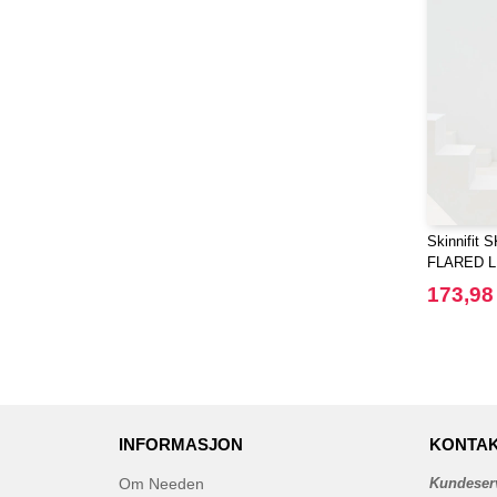
(15)
Mantis
(32)
Mumbles
(45)
NEW MORNING STUDIOS
(30)
NEWGEN
(7)
Neutral
(49)
Paredes
(7)
Pen Duick
(30)
Skinnifit
Produkt JACK & JONES
(10)
FLARED 
Promodoro
(12)
173,98
Quadra
(64)
RICA LEWIS
(16)
Regatta
(65)
Result
(96)
Russell
(52)
INFORMASJON
KONTAK
Russell Collection
(31)
Om Needen
Kundeser
SF Men