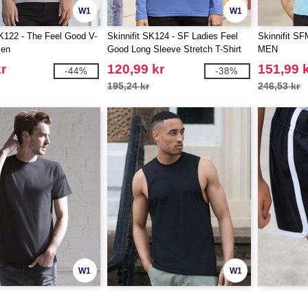
W1
W1
SK122 - The Feel Good V-
Skinnifit SK124 - SF Ladies Feel
Skinnifit 
en
Good Long Sleeve Stretch T-Shirt
MEN
r
120,99 kr
151,99 
-44%
-38%
195,24 kr
246,53 kr
W1
W1