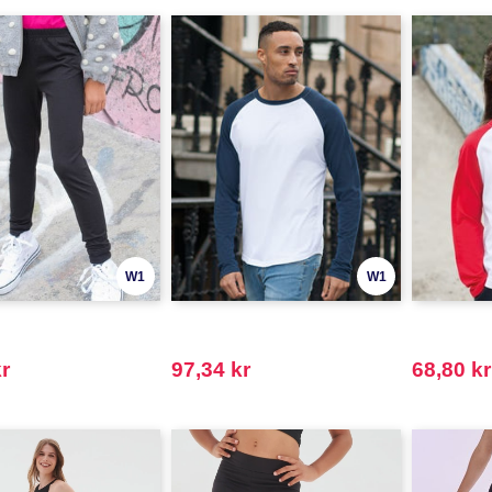
W1
W1
r
97,34 kr
68,80 kr