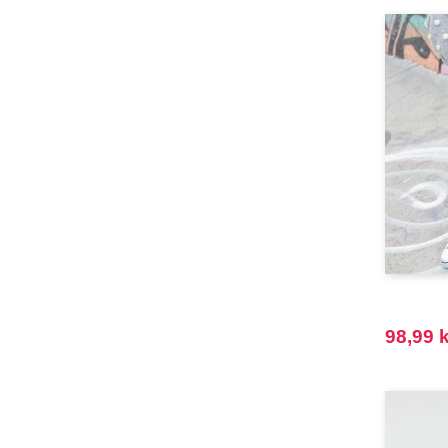
FRUIT OF THE LOOM VINTAGE
(4)
Finden & Hales
(18)
Flexfit
(136)
Front row
(21)
Fruit of the Loom
(76)
Gildan
(45)
Henbury
(21)
Herock
(30)
JHK
(65)
JUST T'S
(8)
Jack&Jones
(6)
Just Cool
98,99 k
(45)
Karlowsky
(47)
Korntex
(41)
Label Serie
(8)
Larkwood