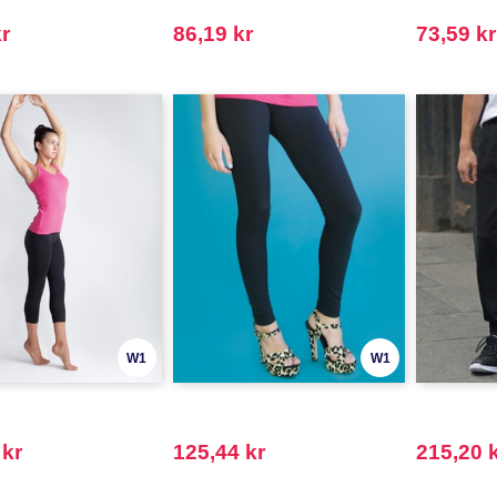
r
86,19 kr
73,59 kr
W1
W1
 kr
125,44 kr
215,20 