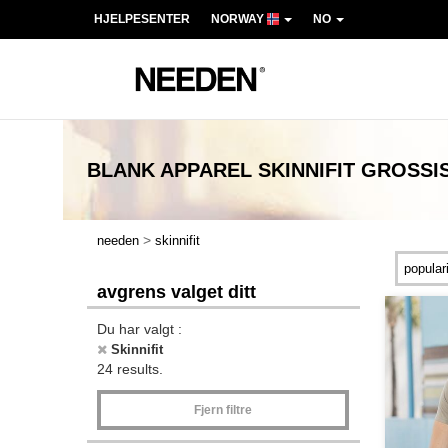
HJELPESENTER
NORWAY
NO
BLANK APPAREL SKINNIFIT
GROSSI
>
needen
skinnifit
avgrens valget ditt
Du har valgt :
Skinnifit
24 results.
Fjern filtre