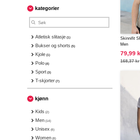
kategorier
Atletisk slitasje
(1)
Skinnifit 
Men
Bukser og shorts
(5)
79,99 k
Kjole
(1)
168,37 kr
Polo
(4)
Sport
(3)
T-skjorter
(7)
kjønn
Kids
(2)
Men
(14)
Unisex
(6)
Women
(8)