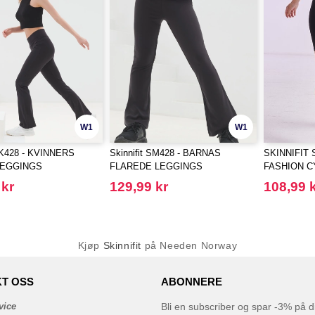
W1
W1
 SK428 - KVINNERS
Skinnifit SM428 - BARNAS
SKINNIFIT 
LEGGINGS
FLAREDE LEGGINGS
FASHION C
 kr
129,99 kr
108,99 
Kjøp
Skinnifit
på Needen Norway
T OSS
ABONNERE
vice
Bli en subscriber og spar -3% på di