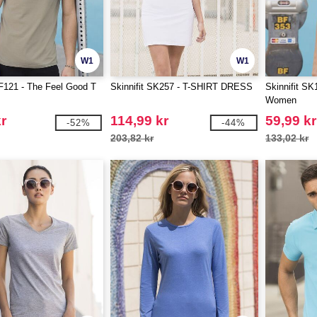
W1
W1
SF121 - The Feel Good T
Skinnifit SK257 - T-SHIRT DRESS
Skinnifit SK
Women
r
114,99 kr
59,99 kr
-52%
-44%
203,82 kr
133,02 kr