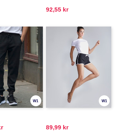
92,55 kr
W1
W1
kr
89,99 kr