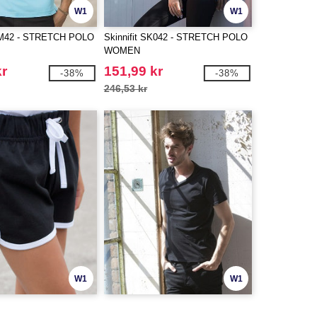
W1
W1
SFM42 - STRETCH POLO
Skinnifit SK042 - STRETCH POLO
WOMEN
kr
151,99 kr
-38%
-38%
246,53 kr
W1
W1