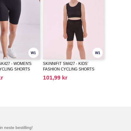
W1
W1
SK427 - WOMEN'S
SKINNIFIT SM427 - KIDS'
YCLING SHORTS
FASHION CYCLING SHORTS
kr
101,99 kr
n neste bestilling!