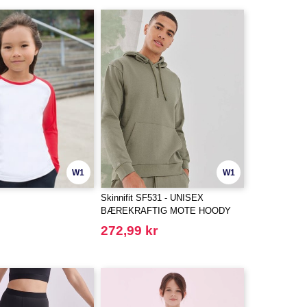
W1
W1
Skinnifit SF531 - UNISEX
BÆREKRAFTIG MOTE HOODY
272,99 kr