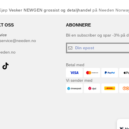
Kjøp
Vesker NEWGEN grossist og detaljhandel
på Needen Norwa
T OSS
ABONNERE
vice
Bli en subscriber og spar -3% på di
service@needen.no
eeden.no
Betal med
Vi sender med