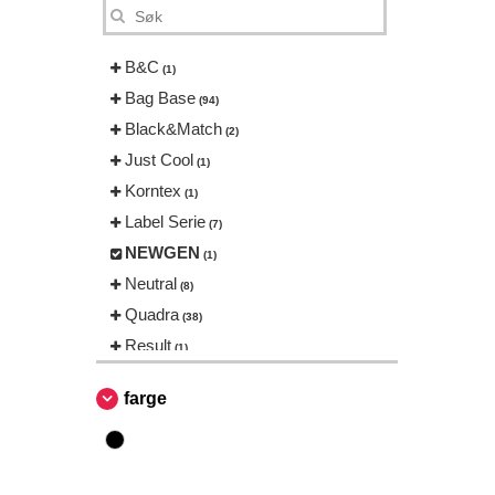
B&C
(1)
Bag Base
(94)
Black&Match
(2)
Just Cool
(1)
Korntex
(1)
Label Serie
(7)
NEWGEN
(1)
Neutral
(8)
Quadra
(38)
Result
(1)
SF Men
(1)
farge
THE ONE TOWELLING
(4)
Tee Jays
(1)
Towel city
(1)