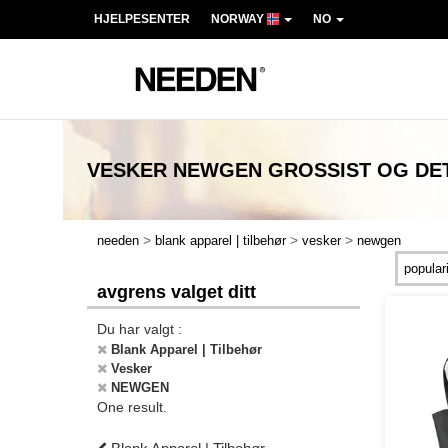
HJELPESENTER
NORWAY
NO
VESKER NEWGEN
GROSSIST OG DE
>
>
>
needen
blank apparel | tilbehør
vesker
newgen
avgrens valget ditt
Du har valgt :
Blank Apparel | Tilbehør
Vesker
NEWGEN
One result.