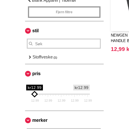
Blank Apparel | Tilbehør
Fjern filtre
stil
NEWGEN L
HANDLE 
12,99 k
Stoffveske
(1)
pris
kr12.99
kr12.99
12.99
12.99
12.99
12.99
12.99
merker