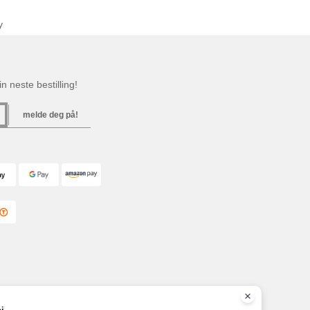
y
n neste bestilling!
melde deg på!