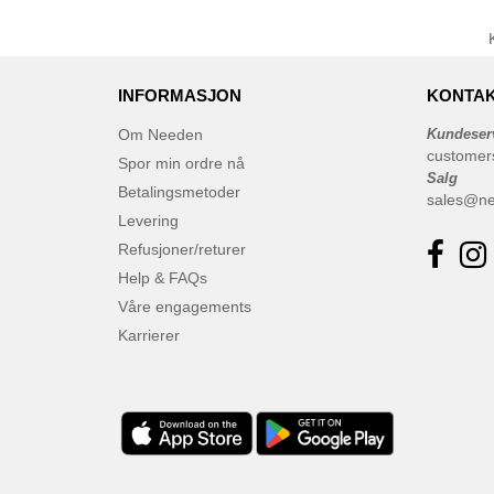
Westford mill
(82)
INFORMASJON
KONTAK
Om Needen
Kundeser
customer
Spor min ordre nå
Salg
Betalingsmetoder
sales@n
Levering
Refusjoner/returer
Help & FAQs
Våre engagements
Karrierer