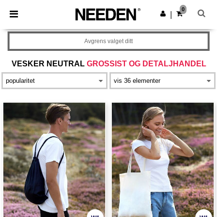
×
Needen-app
0
Last ned app
|
Bedre priser i appen!
Avgrens valget ditt
VESKER NEUTRAL
GROSSIST OG DETALJHANDEL