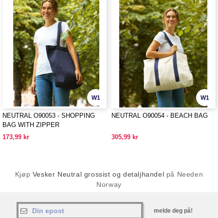
W1
W1
NEUTRAL O90053 - SHOPPING
NEUTRAL O90054 - BEACH BAG
BAG WITH ZIPPER
173,99 kr
305,99 kr
Kjøp
Vesker Neutral grossist og detaljhandel
på Needen
Norway
melde deg på!