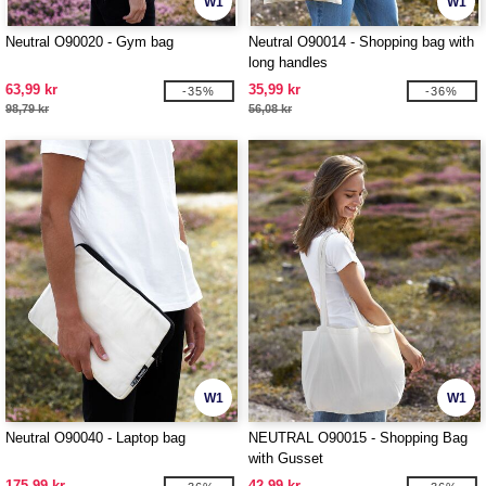
W1
W1
Neutral O90020 - Gym bag
Neutral O90014 - Shopping bag with
long handles
63,99 kr
35,99 kr
-35%
-36%
98,79 kr
56,08 kr
W1
W1
Neutral O90040 - Laptop bag
NEUTRAL O90015 - Shopping Bag
with Gusset
175,99 kr
42,99 kr