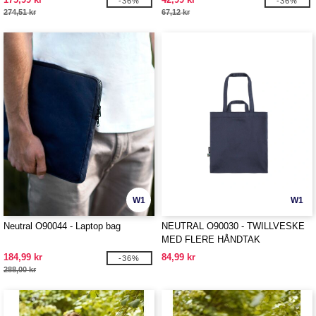
-36%
-36%
274,51 kr
67,12 kr
W1
W1
Neutral O90044 - Laptop bag
NEUTRAL O90030 - TWILLVESKE
MED FLERE HÅNDTAK
184,99 kr
84,99 kr
-36%
288,00 kr