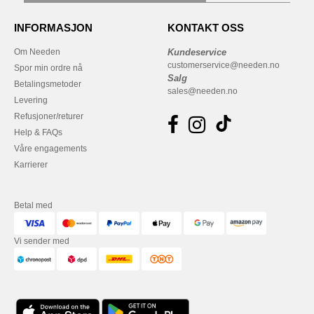
INFORMASJON
KONTAKT OSS
Om Needen
Kundeservice
customerservice@needen.no
Spor min ordre nå
Salg
Betalingsmetoder
sales@needen.no
Levering
Refusjoner/returer
Help & FAQs
Våre engagements
Karrierer
Betal med
Vi sender med