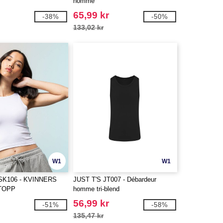
homme
65,99 kr
-38%
-50%
133,02 kr
W1
W1
SK106 - KVINNERS
JUST T'S JT007 - Débardeur
TOPP
homme tri-blend
56,99 kr
-51%
-58%
135,47 kr