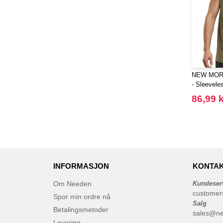
NEW MOR
- Sleevele
86,99 k
INFORMASJON
KONTAK
Om Needen
Kundeser
customer
Spor min ordre nå
Salg
Betalingsmetoder
sales@n
Levering