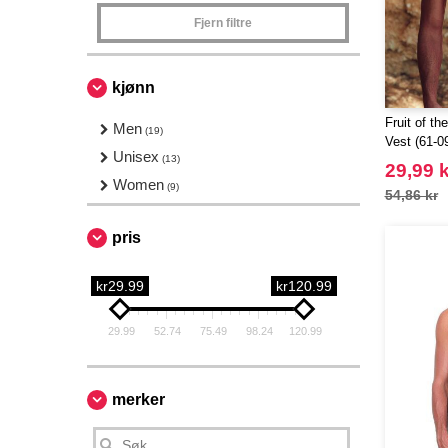
Fjern filtre
kjønn
Fruit of t
Men
(19)
Vest (61-0
Unisex
(13)
29,99 k
Women
(9)
54,86 kr
pris
kr29.99
kr120.99
29.99
52.74
75.49
98.24
120.99
merker