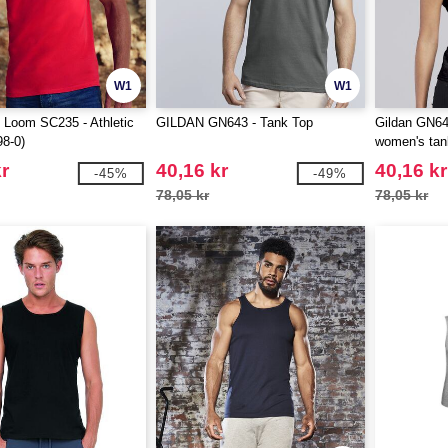
W1
W1
he Loom SC235 - Athletic
GILDAN GN643 - Tank Top
Gildan GN64
98-0)
women's tan
r
40,16 kr
40,16 kr
-45%
-49%
78,05 kr
78,05 kr