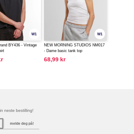
W1
W1
Brand BY436 - Vintage
NEW MORNING STUDIOS NM017
irt
- Dame basic tank top
kr
68,99 kr
n neste bestilling!
melde deg på!