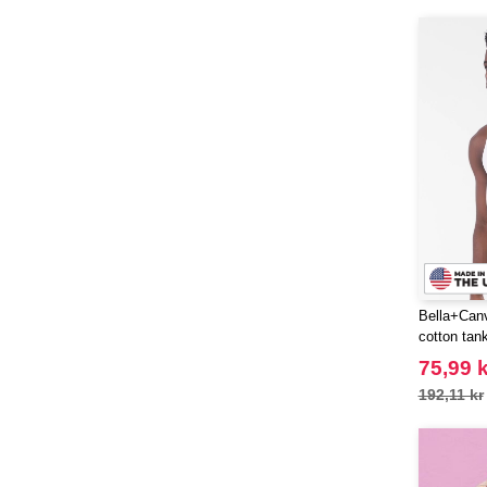
Bella+Can
cotton tan
75,99 k
192,11 kr