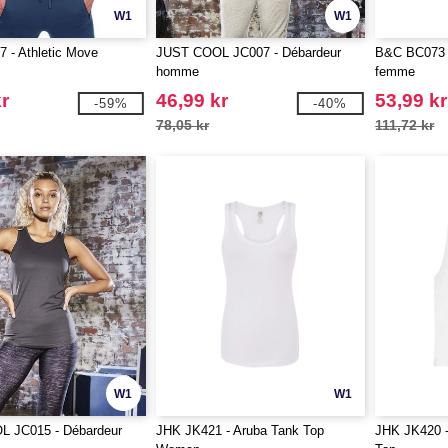
W1
W1
 - Athletic Move
JUST COOL JC007 - Débardeur
B&C BC073 -
homme
femme
r
46,99 kr
53,99 kr
-59%
-40%
78,05 kr
111,72 kr
W1
W1
 JC015 - Débardeur
JHK JK421 - Aruba Tank Top
JHK JK420 -