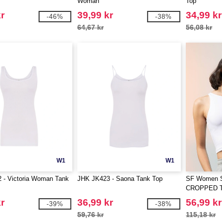
Woman
Top
r
39,99 kr
34,99 kr
-46%
-38%
64,67 kr
56,08 kr
W1
W1
 - Victoria Woman Tank
JHK JK423 - Saona Tank Top
SF Women 
CROPPED 
r
36,99 kr
56,99 kr
-39%
-38%
59,76 kr
115,18 kr