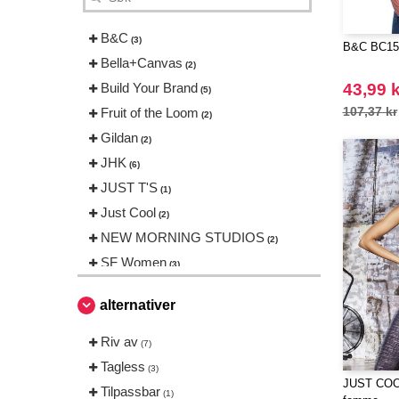
B&C
(3)
B&C BC157
Bella+Canvas
(2)
Build Your Brand
43,99 k
(5)
107,37 kr
Fruit of the Loom
(2)
Gildan
(2)
JHK
(6)
JUST T'S
(1)
Just Cool
(2)
NEW MORNING STUDIOS
(2)
SF Women
(3)
alternativer
Riv av
(7)
Tagless
(3)
JUST COOL
Tilpassbar
(1)