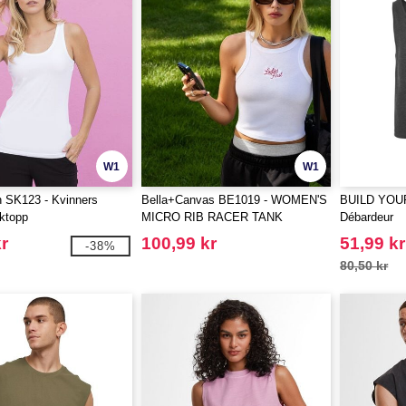
W1
W1
SK123 - Kvinners
Bella+Canvas BE1019 - WOMEN'S
BUILD YOU
nktopp
MICRO RIB RACER TANK
Débardeur
r
100,99 kr
51,99 kr
-38%
80,50 kr