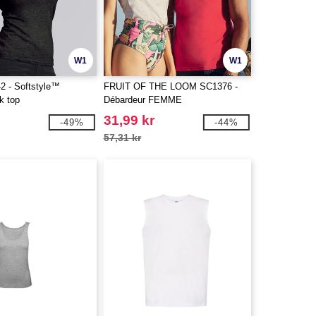
W1
W1
2 - Softstyle™
FRUIT OF THE LOOM SC1376 -
k top
Débardeur FEMME
31,99 kr
-49%
-44%
57,31 kr