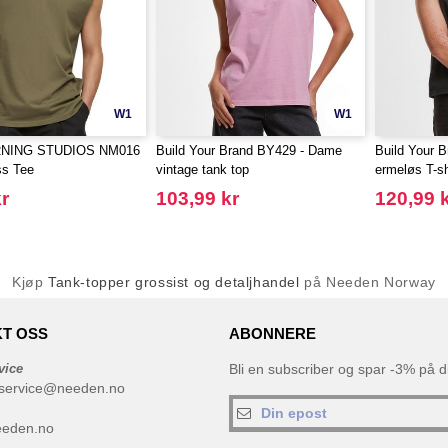
W1
W1
NING STUDIOS NM016
Build Your Brand BY429 - Dame
Build Your 
ss Tee
vintage tank top
ermeløs T-sh
r
103,99 kr
120,99 
Kjøp
Tank-topper grossist og detaljhandel
på Needen Norway
T OSS
ABONNERE
vice
Bli en subscriber og spar -3% på di
service@needen.no
eeden.no