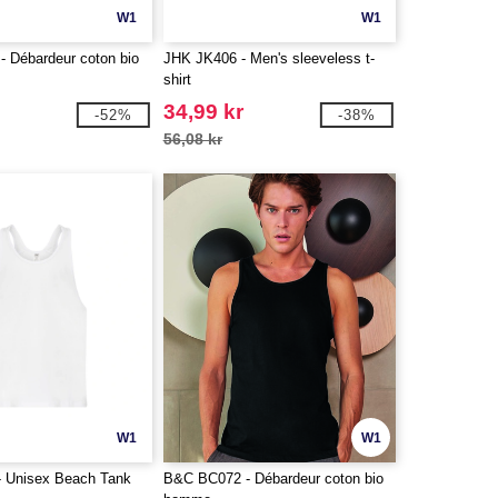
W1
W1
 Débardeur coton bio
JHK JK406 - Men's sleeveless t-
shirt
34,99 kr
-52%
-38%
56,08 kr
W1
W1
 Unisex Beach Tank
B&C BC072 - Débardeur coton bio