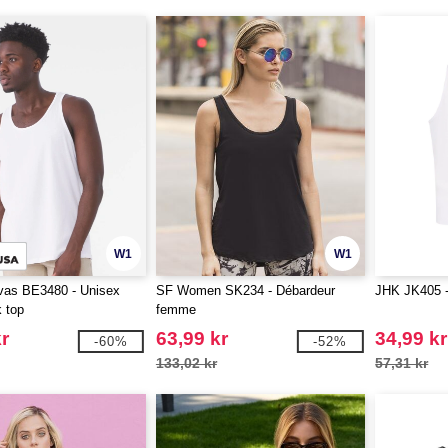
W1
W1
vas BE3480 - Unisex
SF Women SK234 - Débardeur
JHK JK405 -
k top
femme
r
63,99 kr
34,99 kr
-60%
-52%
133,02 kr
57,31 kr