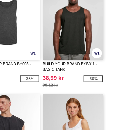
W1
W1
R BRAND BY003 -
BUILD YOUR BRAND BYB011 -
BASIC TANK
38,99 kr
-35%
-60%
98,12 kr