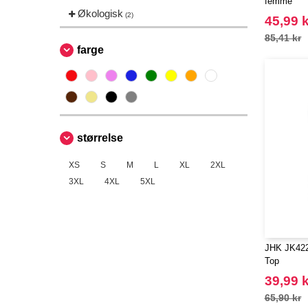
femme
Økologisk
(2)
45,99 k
85,41 kr
farge
størrelse
XS
S
M
L
XL
2XL
3XL
4XL
5XL
JHK JK422
Top
39,99 k
65,90 kr