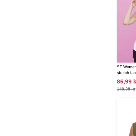
SF Women 
stretch ta
86,99 k
140,38 kr