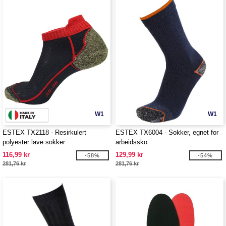
W1
W1
ESTEX TX2118 - Resirkulert
ESTEX TX6004 - Sokker, egnet for
polyester lave sokker
arbeidssko
116,99 kr
129,99 kr
-58%
-54%
281,76 kr
281,76 kr