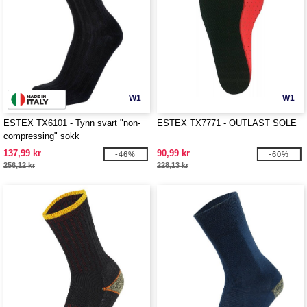
W1
W1
ESTEX TX6101 - Tynn svart "non-
ESTEX TX7771 - OUTLAST SOLE
compressing" sokk
137,99 kr
90,99 kr
-46%
-60%
256,12 kr
228,13 kr