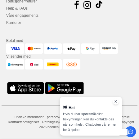
Refusjoner/returer
Help & FAQs
Våre engagements
Karrierer
Betal med
Vi sender med
👋
Hei
Hvis du har spørsmål eller
Juridiske merknader
-
personvernerklæring
-
Vilkår og betingelser
-
Generelle
bekymringer, kan du kontakte oss
kontraktsbetingelser
-
Retningslinjer for informasjonskapsler
-
Site Map
Copyright
når som helst. Chatboten vår er her
2026 needen.no - Alle rettigheter forbeholdt
for å hjelpe.