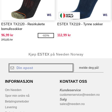
W1
W1
ESTEX TX2120 - Resirkulerte
ESTEX TX2119 - Tynne sokker
bomullssokker
96,99 kr
112,99 kr
-60%
241,51 kr
Kjøp
ESTEX
på Needen Norway
melde deg på!
INFORMASJON
KONTAKT OSS
Om Needen
Kundeservice
customerservice@needen.no
Spor min ordre nå
Salg
Betalingsmetoder
sales@needen.no
Levering