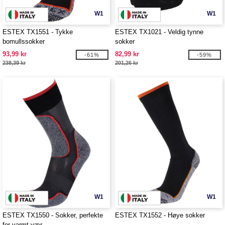
W1
W1
ESTEX TX1551 - Tykke
ESTEX TX1021 - Veldig tynne
bomullssokker
sokker
93,99 kr
82,99 kr
-61%
-59%
238,39 kr
201,26 kr
W1
W1
ESTEX TX1550 - Sokker, perfekte
ESTEX TX1552 - Høye sokker
for varmt vær