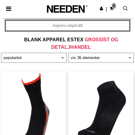
×
Needen-app
0
Last ned app
|
Bedre priser i appen!
Avgrens valget ditt
BLANK APPAREL ESTEX
GROSSIST OG
DETALJHANDEL