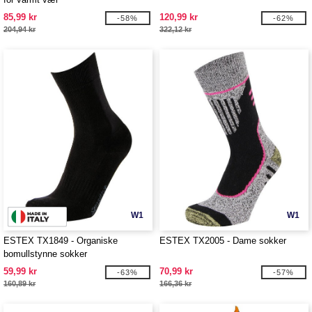
85,99 kr
120,99 kr
-58%
-62%
204,94 kr
322,12 kr
W1
W1
ESTEX TX1849 - Organiske
ESTEX TX2005 - Dame sokker
bomullstynne sokker
59,99 kr
70,99 kr
-63%
-57%
160,89 kr
166,36 kr