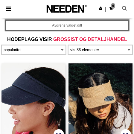
×
Needen-app
0
Last ned app
|
Bedre priser i appen!
Avgrens valget ditt
HODEPLAGG VISIR
GROSSIST OG DETALJHANDEL