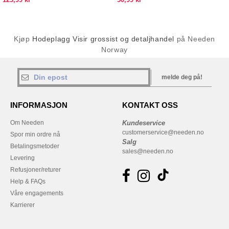
Kjøp
Hodeplagg Visir grossist og detaljhandel
på Needen
Norway
melde deg på!
INFORMASJON
KONTAKT OSS
Om Needen
Kundeservice
customerservice@needen.no
Spor min ordre nå
Salg
Betalingsmetoder
sales@needen.no
Levering
Refusjoner/returer
Help & FAQs
Våre engagements
Karrierer