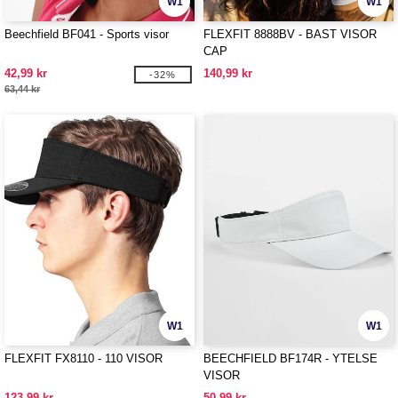
W1
W1
Beechfield BF041 - Sports visor
FLEXFIT 8888BV - BAST VISOR
CAP
42,99 kr
140,99 kr
-32%
63,44 kr
W1
W1
FLEXFIT FX8110 - 110 VISOR
BEECHFIELD BF174R - YTELSE
VISOR
123,99 kr
50,99 kr