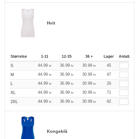
Hvit
Størrelse
1-11
12-35
36 +
Lager
Antall.
44.99
36.99
30.99
45
S
kr
kr
kr
44.99
36.99
30.99
47
M
kr
kr
kr
44.99
36.99
30.99
26
L
kr
kr
kr
44.99
36.99
30.99
71
XL
kr
kr
kr
44.99
36.99
30.99
92
2XL
kr
kr
kr
Kongeblå