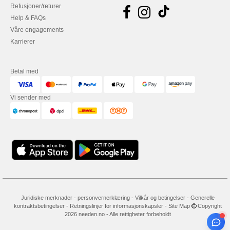
Refusjoner/returer
Help & FAQs
Våre engagements
Karrierer
Betal med
Vi sender med
Juridiske merknader
-
personvernerklæring
-
Vilkår og betingelser
-
Generelle
kontraktsbetingelser
-
Retningslinjer for informasjonskapsler
-
Site Map
Copyright
2026 needen.no - Alle rettigheter forbeholdt