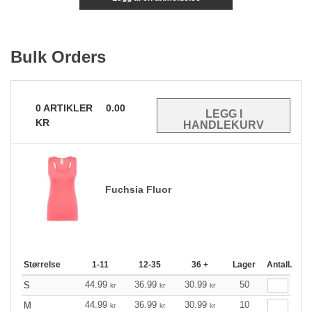
Bulk Orders
0
ARTIKLER
0.00
KR
Fuchsia Fluor
Størrelse
1-11
12-35
36 +
Lager
Antall.
44.99
36.99
30.99
50
S
kr
kr
kr
44.99
36.99
30.99
10
M
kr
kr
kr