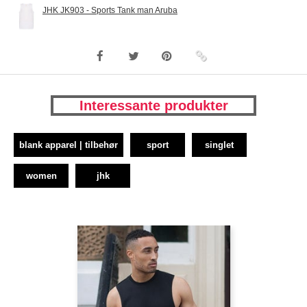
JHK JK903 - Sports Tank man Aruba
Interessante produkter
blank apparel | tilbehør
sport
singlet
women
jhk