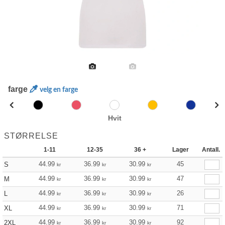
farge
velg en farge
Hvit
STØRRELSE
1-11
12-35
36 +
Lager
Antall.
44.99
36.99
30.99
45
S
kr
kr
kr
44.99
36.99
30.99
47
M
kr
kr
kr
44.99
36.99
30.99
26
L
kr
kr
kr
44.99
36.99
30.99
71
XL
kr
kr
kr
44.99
36.99
30.99
92
2XL
kr
kr
kr