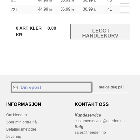
44.99
36.99
30.99
48
XL
kr
kr
kr
44.99
36.99
30.99
41
2XL
kr
kr
kr
0
ARTIKLER
0.00
KR
melde deg på!
INFORMASJON
KONTAKT OSS
Om Needen
Kundeservice
customerservice@needen.no
Spor min ordre nå
Salg
Betalingsmetoder
sales@needen.no
Levering