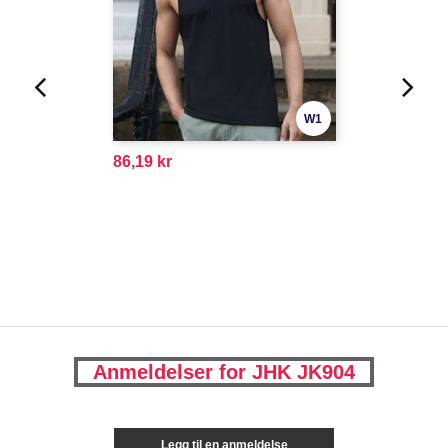
W1
86,19 kr
Anmeldelser for JHK JK904
Legg til en anmeldelse