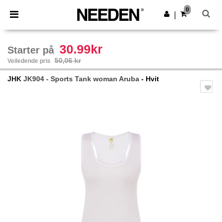
×
Needen-app
0
Last ned app
|
Bedre priser i appen!
30.99kr
Starter på
50,06 kr
Veiledende pris
JHK
JK904 - Sports Tank woman Aruba
- Hvit
Previous
Next