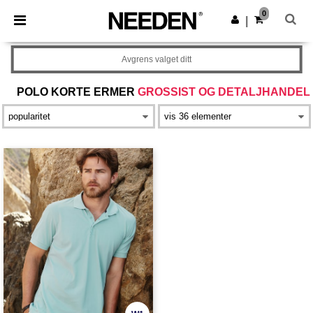
×
Needen-app
0
Last ned app
|
Bedre priser i appen!
Avgrens valget ditt
POLO KORTE ERMER
GROSSIST OG DETALJHANDEL