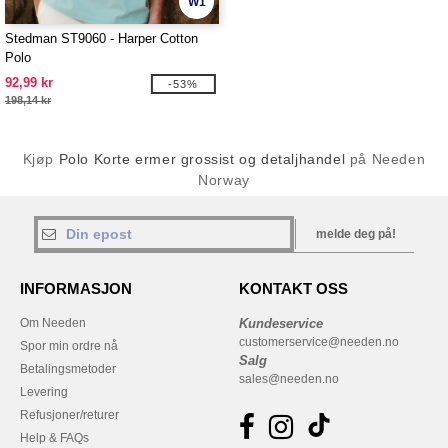
W1
Stedman ST9060 - Harper Cotton
Polo
92,99 kr
-53%
198,14 kr
Kjøp
Polo Korte ermer grossist og detaljhandel
på Needen
Norway
melde deg på!
INFORMASJON
KONTAKT OSS
Om Needen
Kundeservice
customerservice@needen.no
Spor min ordre nå
Salg
Betalingsmetoder
sales@needen.no
Levering
Refusjoner/returer
Help & FAQs