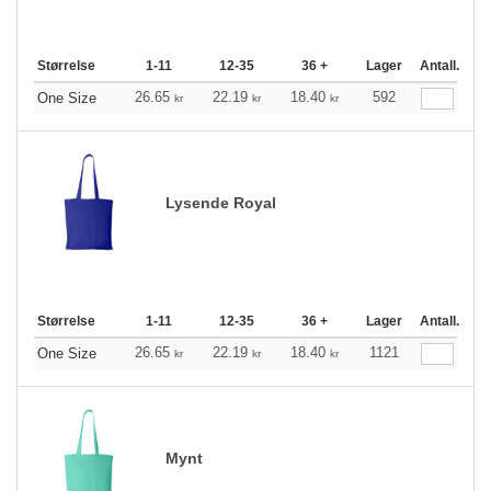
Størrelse
1-11
12-35
36 +
Lager
Antall.
26.65
22.19
18.40
592
One Size
kr
kr
kr
Lysende Royal
Størrelse
1-11
12-35
36 +
Lager
Antall.
26.65
22.19
18.40
1121
One Size
kr
kr
kr
Mynt