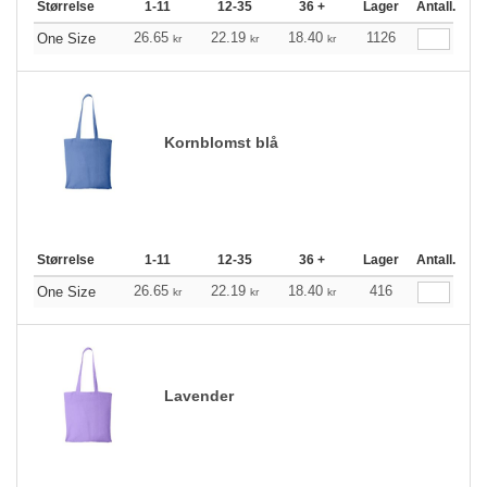
Størrelse
1-11
12-35
36 +
Lager
Antall.
26.65
22.19
18.40
1126
One Size
kr
kr
kr
Kornblomst blå
Størrelse
1-11
12-35
36 +
Lager
Antall.
26.65
22.19
18.40
416
One Size
kr
kr
kr
Lavender