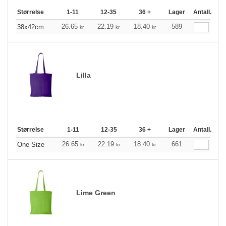
Størrelse
1-11
12-35
36 +
Lager
Antall.
26.65
22.19
18.40
589
38x42cm
kr
kr
kr
Lilla
Størrelse
1-11
12-35
36 +
Lager
Antall.
26.65
22.19
18.40
661
One Size
kr
kr
kr
Lime Green