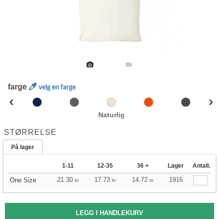
farge
velg en farge
Naturlig
STØRRELSE
På lager
1-11
12-35
36 +
Lager
Antall.
21.30
17.73
14.72
1916
One Size
kr
kr
kr