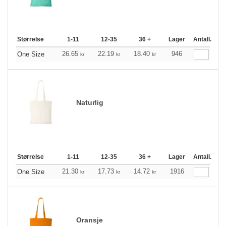
Størrelse
1-11
12-35
36 +
Lager
Antall.
26.65
22.19
18.40
946
One Size
kr
kr
kr
Naturlig
Størrelse
1-11
12-35
36 +
Lager
Antall.
21.30
17.73
14.72
1916
One Size
kr
kr
kr
Oransje