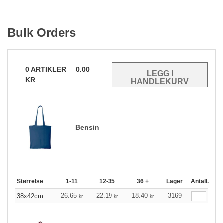
Bulk Orders
0
ARTIKLER
0.00
KR
Bensin
Størrelse
1-11
12-35
36 +
Lager
Antall.
26.65
22.19
18.40
3169
38x42cm
kr
kr
kr