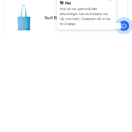
👋
Hei
Hvis du har spørsmål eller
bekymringer, kan du kontakte oss
Surf Blue
når som helst. Chatboten vår er her
for å hjelpe.
Størrelse
1-11
12-35
36 +
Lager
Antall.
26.65
22.19
18.40
479
One Size
kr
kr
kr
Svart
Størrelse
1-11
12-35
36 +
Lager
Antall.
26.65
22.19
18.40
6937
One Size
kr
kr
kr