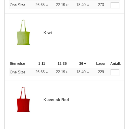
26.65
22.19
18.40
273
One Size
kr
kr
kr
Kiwi
Størrelse
1-11
12-35
36 +
Lager
Antall.
26.65
22.19
18.40
229
One Size
kr
kr
kr
Klassisk Red