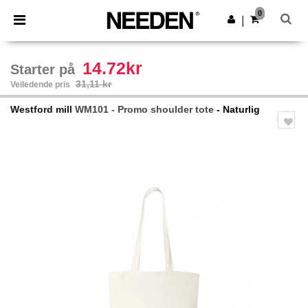
×
Needen-app
0
Last ned app
|
Bedre priser i appen!
14.72kr
Starter på
31,11 kr
Veiledende pris
Westford mill
WM101 - Promo shoulder tote
- Naturlig
Previous
Next