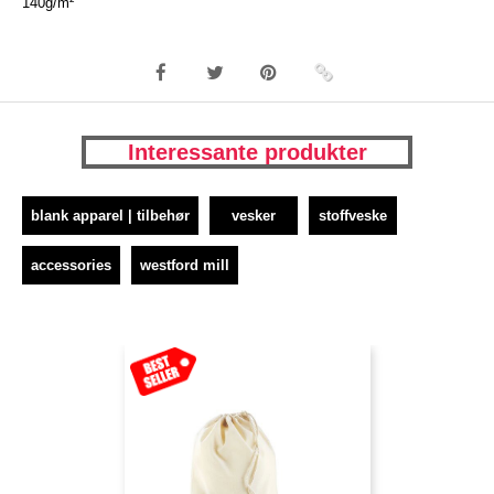
140g/m²
Interessante produkter
blank apparel | tilbehør
vesker
stoffveske
accessories
westford mill