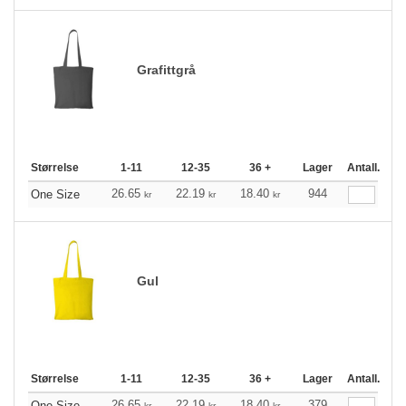
Grafittgrå
Størrelse
1-11
12-35
36 +
Lager
Antall.
26.65
22.19
18.40
944
One Size
kr
kr
kr
Gul
Størrelse
1-11
12-35
36 +
Lager
Antall.
26.65
22.19
18.40
379
One Size
kr
kr
kr