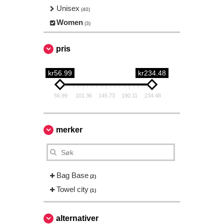
Unisex
(40)
Women
(3)
pris
kr56.99
kr234.48
56.99
101.36
145.73
190.11
234.48
merker
Bag Base
(2)
Towel city
(1)
alternativer