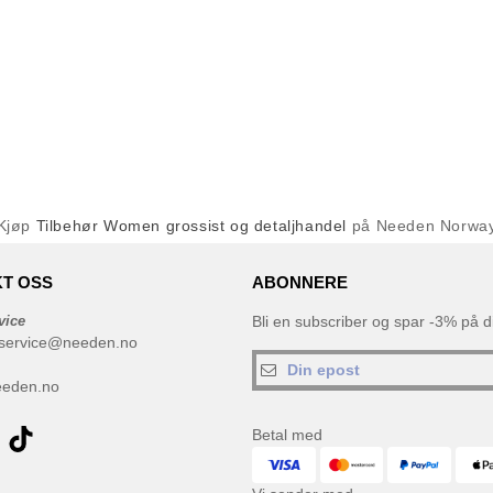
Kjøp
Tilbehør Women grossist og detaljhandel
på Needen Norwa
T OSS
ABONNERE
vice
Bli en subscriber og spar -3% på di
service@needen.no
eeden.no
Betal med