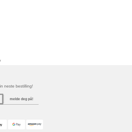
y
n neste bestilling!
melde deg på!