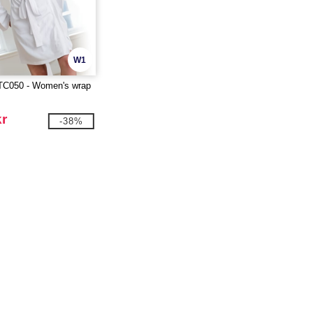
W1
TC050 - Women's wrap
kr
-38%