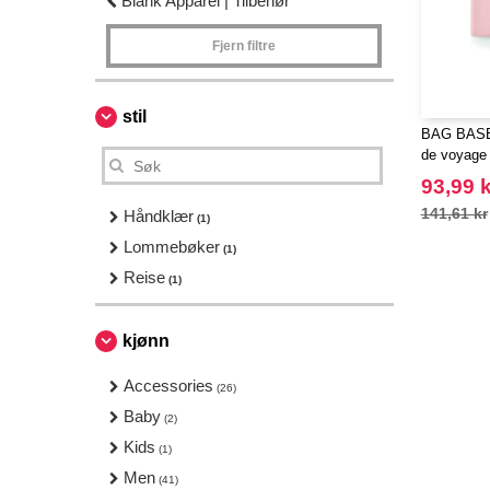
Blank Apparel | Tilbehør
Fjern filtre
stil
BAG BASE 
de voyage
93,99 k
141,61 kr
Håndklær
(1)
Lommebøker
(1)
Reise
(1)
kjønn
Accessories
(26)
Baby
(2)
Kids
(1)
Men
(41)