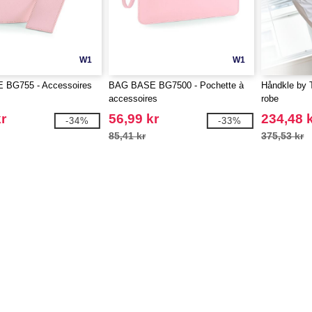
W1
W1
BG755 - Accessoires
BAG BASE BG7500 - Pochette à
Håndkle by 
accessoires
robe
r
56,99 kr
234,48 
-34%
-33%
85,41 kr
375,53 kr