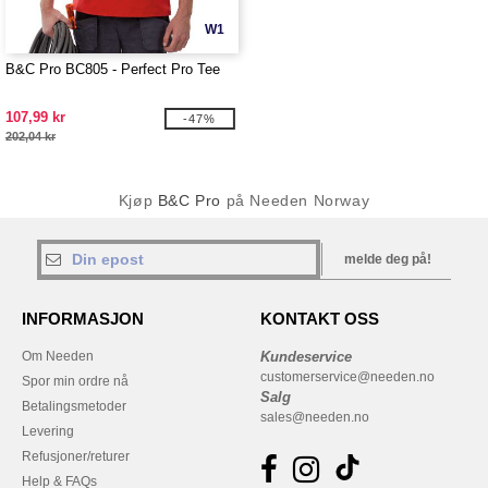
W1
B&C Pro BC805 - Perfect Pro Tee
107,99 kr
-47%
202,04 kr
Kjøp
B&C Pro
på Needen Norway
melde deg på!
INFORMASJON
KONTAKT OSS
Om Needen
Kundeservice
customerservice@needen.no
Spor min ordre nå
Salg
Betalingsmetoder
sales@needen.no
Levering
Refusjoner/returer
Help & FAQs