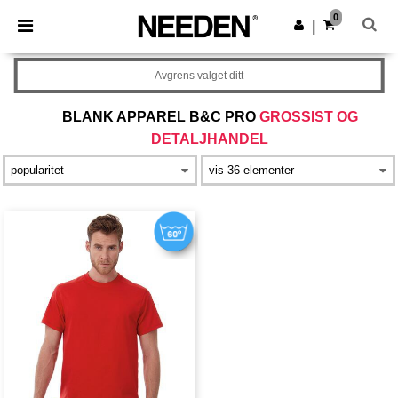
×
Needen-app
0
Last ned app
|
Bedre priser i appen!
Avgrens valget ditt
BLANK APPAREL B&C PRO
GROSSIST OG
DETALJHANDEL