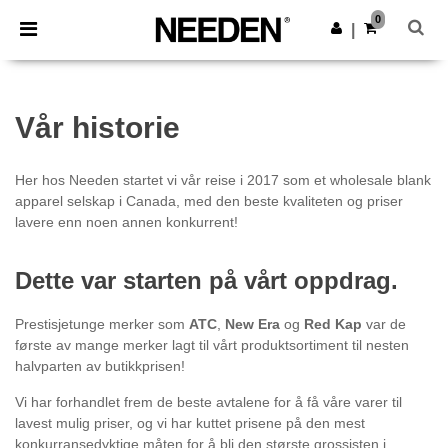
×
Needen-app
0
Last ned app
|
Bedre priser i appen!
Vår historie
Her hos Needen startet vi vår reise i 2017 som et wholesale blank
apparel selskap i Canada, med den beste kvaliteten og priser
lavere enn noen annen konkurrent!
Dette var starten på vårt oppdrag.
Prestisjetunge merker som
ATC
,
New Era
og
Red Kap
var de
første av mange merker lagt til vårt produktsortiment til nesten
halvparten av butikkprisen!
Vi har forhandlet frem de beste avtalene for å få våre varer til
lavest mulig priser, og vi har kuttet prisene på den mest
konkurransedyktige måten for å bli den største grossisten i