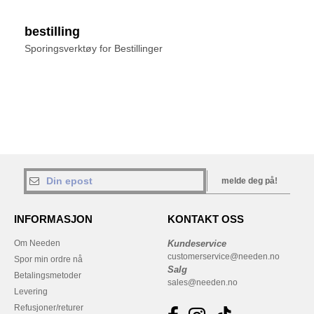
bestilling
Sporingsverktøy for Bestillinger
melde deg på!
INFORMASJON
KONTAKT OSS
Om Needen
Kundeservice
customerservice@needen.no
Spor min ordre nå
Salg
Betalingsmetoder
sales@needen.no
Levering
Refusjoner/returer