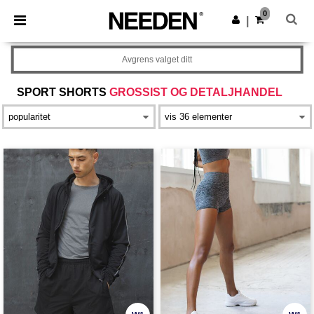
×
Needen-app
0
Last ned app
|
Bedre priser i appen!
Avgrens valget ditt
SPORT SHORTS
GROSSIST OG DETALJHANDEL