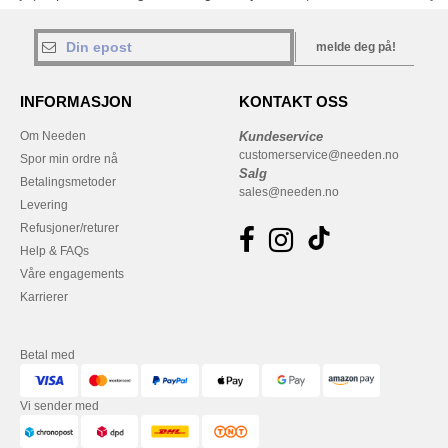
melde deg på!
INFORMASJON
KONTAKT OSS
Om Needen
Kundeservice
customerservice@needen.no
Spor min ordre nå
Salg
Betalingsmetoder
sales@needen.no
Levering
Refusjoner/returer
Help & FAQs
Våre engagements
Karrierer
Betal med
Vi sender med