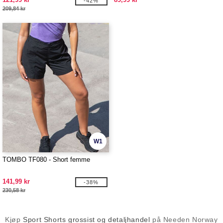
-42%
209,84 kr
W1
TOMBO TF080 - Short femme
141,99 kr
-38%
230,58 kr
Kjøp
Sport Shorts grossist og detaljhandel
på Needen Norway