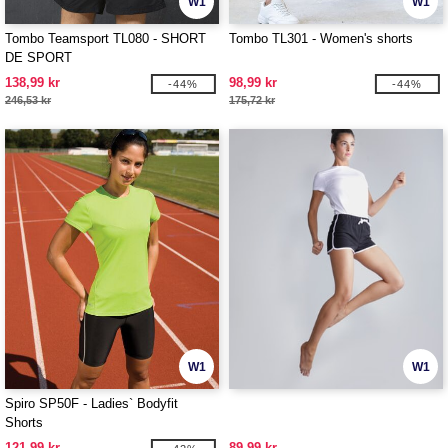
W1
W1
Tombo Teamsport TL080 - SHORT
Tombo TL301 - Women's shorts
DE SPORT
138,99 kr
98,99 kr
-44%
-44%
246,53 kr
175,72 kr
W1
W1
Spiro SP50F - Ladies` Bodyfit
Shorts
121,99 kr
89,99 kr