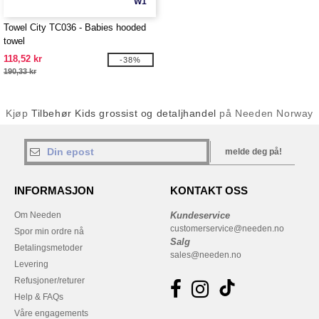
W1
Towel City TC036 - Babies hooded
towel
118,52 kr
-38%
190,33 kr
Kjøp
Tilbehør Kids grossist og detaljhandel
på Needen Norway
melde deg på!
INFORMASJON
KONTAKT OSS
Om Needen
Kundeservice
customerservice@needen.no
Spor min ordre nå
Salg
Betalingsmetoder
sales@needen.no
Levering
Refusjoner/returer
Help & FAQs
Våre engagements