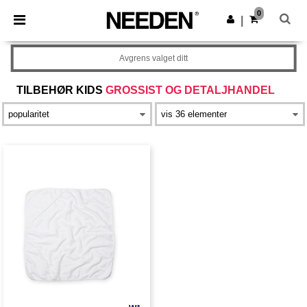
×
Needen-app
0
Last ned app
|
Bedre priser i appen!
Avgrens valget ditt
TILBEHØR KIDS
GROSSIST OG DETALJHANDEL