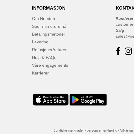
INFORMASJON
KONTAK
Om Needen
Kundeser
customer
Spor min ordre nå
Salg
Betalingsmetoder
sales@n
Levering
Refusjoner/returer
Help & FAQs
Våre engagements
Karrierer
Juridiske merknader
-
personvernerklæring
-
Vilkår og