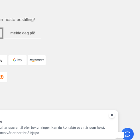
n neste bestilling!
melde deg på!
i
u har spørsmål eller bekymringer, kan du kontakte oss når som helst.
ten vår er her for å hjelpe.
ap
Copyright 2026 needen.no - Alle rettigheter forbeholdt