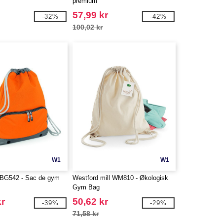
premium
57,99 kr
-32%
-42%
100,02 kr
W1
W1
G542 - Sac de gym
Westford mill WM810 - Økologisk
Gym Bag
kr
50,62 kr
-39%
-29%
71,58 kr