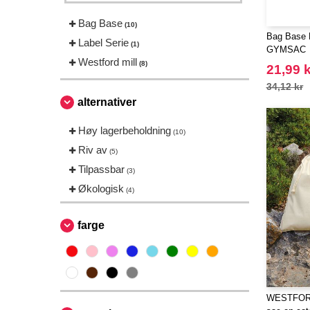
Bag Base
(10)
Bag Base
Label Serie
(1)
GYMSAC
Westford mill
(8)
21,99 k
34,12 kr
alternativer
Høy lagerbeholdning
(10)
Riv av
(5)
Tilpassbar
(3)
Økologisk
(4)
farge
WESTFORD