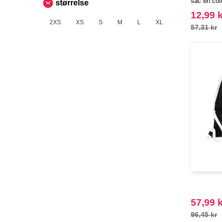
sac en cot
størrelse
12,99 k
2XS
XS
S
M
L
XL
57,31 kr
57,99 k
96,45 kr