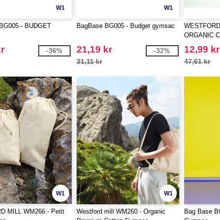
W1
W1
 BG005 - BUDGET
BagBase BG005 - Budget gymsac
WESTFORD 
ORGANIC 
BAG
r
21,19 kr
12,99 kr
-36%
-32%
31,11 kr
47,61 kr
W1
W1
 MILL WM266 - Petit
Westford mill WM260 - Organic
Bag Base BG