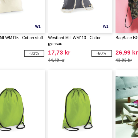
W1
W1
ill WM115 - Cotton stuff
Westford Mill WM110 - Cotton
BagBase BG
gymsac
17,73 kr
26,99 kr
-83%
-60%
44,49 kr
43,93 kr