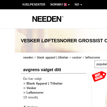
HJELPESENTER
NORWAY
NO
VESKER LØFTESNORER
GROSSIST 
>
>
>
needen
blank apparel | tilbehør
vesker
løftesnorer
avgrens valget ditt
Du har valgt :
Blank Apparel | Tilbehør
Vesker
Løftesnorer
19 results.