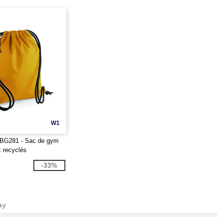
W1
G281 - Sac de gym
x recyclés
-33%
ay