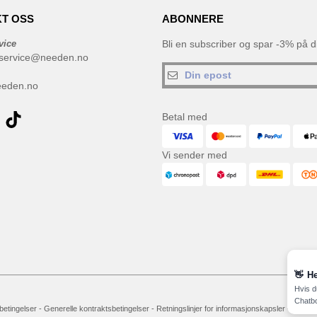
T OSS
ABONNERE
vice
Bli en subscriber og spar -3% på di
service@needen.no
eeden.no
Betal med
Vi sender med
👋
He
Hvis d
Chatbo
 betingelser
-
Generelle kontraktsbetingelser
-
Retningslinjer for informasjonskapsler
-
Site M