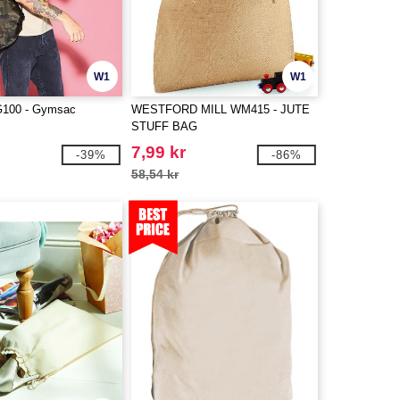
W1
W1
100 - Gymsac
WESTFORD MILL WM415 - JUTE
STUFF BAG
7,99 kr
-39%
-86%
58,54 kr