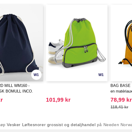
W1
W1
 MILL WM160 -
BAG BASE B
SK BOMULL INCO.
en matériau
r
101,99 kr
78,99 kr
118,41 kr
jøp
Vesker Løftesnorer grossist og detaljhandel
på Needen Norw