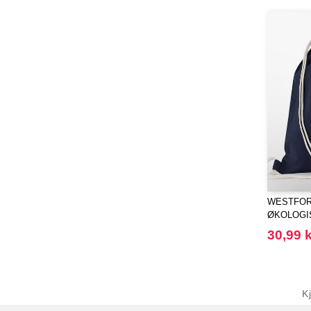
WESTFORD
ØKOLOGI
GYMSAC
30,99 k
K