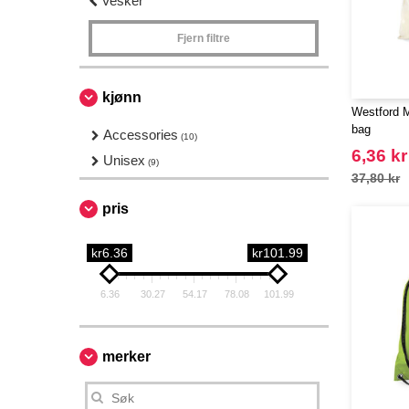
Vesker
Fjern filtre
kjønn
Westford M
bag
Accessories
(10)
6,36 kr
Unisex
(9)
37,80 kr
pris
kr6.36
kr101.99
6.36
30.27
54.17
78.08
101.99
merker