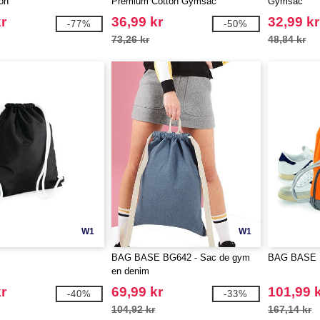
on
Premium Cotton Gymsac
Gymsac
r
36,99 kr
32,99 kr
-77%
-50%
73,26 kr
48,84 kr
W1
W1
BAG BASE BG642 - Sac de gym
BAG BASE B
en denim
r
69,99 kr
101,99 
-40%
-33%
104,92 kr
167,14 kr