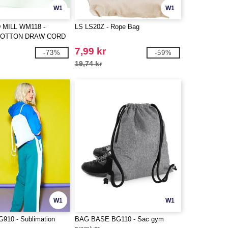
W1
W1
MILL WM118 -
LS LS20Z - Rope Bag
COTTON DRAW CORD
7,99 kr
-73%
-59%
19,74 kr
W1
W1
910 - Sublimation
BAG BASE BG110 - Sac gym