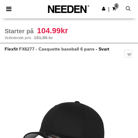
×
Needen-app
0
Last ned app
|
Bedre priser i appen!
104.99kr
Starter på
181,86 kr
Veiledende pris
Flexfit
FX6277 - Casquette baseball 6 pans
- Svart
Previous
Next