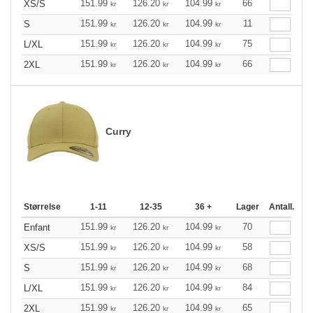
151.99
126.20
104.99
66
XS/S
kr
kr
kr
151.99
126.20
104.99
11
S
kr
kr
kr
151.99
126.20
104.99
75
L/XL
kr
kr
kr
151.99
126.20
104.99
66
2XL
kr
kr
kr
Curry
Størrelse
1-11
12-35
36 +
Lager
Antall.
151.99
126.20
104.99
70
Enfant
kr
kr
kr
151.99
126.20
104.99
58
XS/S
kr
kr
kr
151.99
126.20
104.99
68
S
kr
kr
kr
151.99
126.20
104.99
84
L/XL
kr
kr
kr
151.99
126.20
104.99
65
2XL
kr
kr
kr