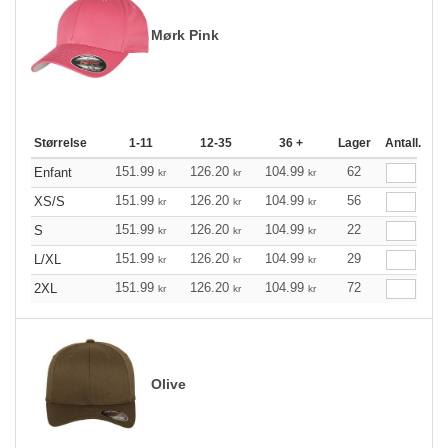
Mørk Pink
Størrelse
1-11
12-35
36 +
Lager
Antall.
151.99
126.20
104.99
62
Enfant
kr
kr
kr
151.99
126.20
104.99
56
XS/S
kr
kr
kr
151.99
126.20
104.99
22
S
kr
kr
kr
151.99
126.20
104.99
29
L/XL
kr
kr
kr
151.99
126.20
104.99
72
2XL
kr
kr
kr
Olive