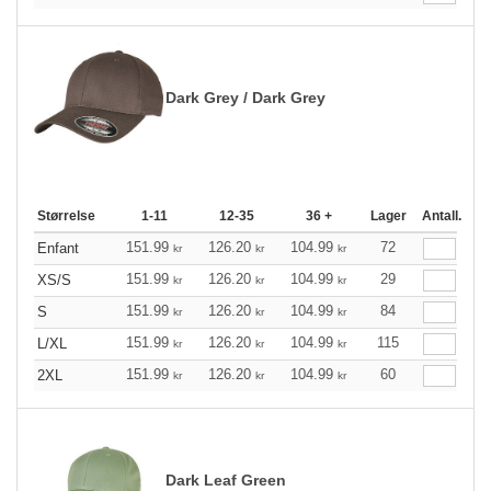
Dark Grey / Dark Grey
Størrelse
1-11
12-35
36 +
Lager
Antall.
151.99
126.20
104.99
72
Enfant
kr
kr
kr
151.99
126.20
104.99
29
XS/S
kr
kr
kr
151.99
126.20
104.99
84
S
kr
kr
kr
151.99
126.20
104.99
115
L/XL
kr
kr
kr
151.99
126.20
104.99
60
2XL
kr
kr
kr
Dark Leaf Green