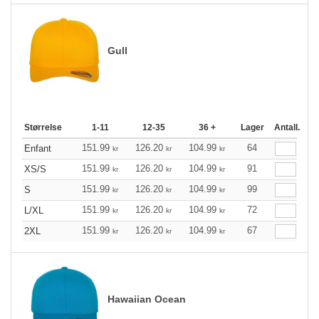
Gull
Størrelse
1-11
12-35
36 +
Lager
Antall.
151.99
126.20
104.99
64
Enfant
kr
kr
kr
151.99
126.20
104.99
91
XS/S
kr
kr
kr
151.99
126.20
104.99
99
S
kr
kr
kr
151.99
126.20
104.99
72
L/XL
kr
kr
kr
151.99
126.20
104.99
67
2XL
kr
kr
kr
Hawaiian Ocean