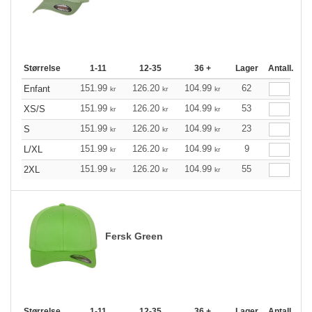
Størrelse
1-11
12-35
36 +
Lager
Antall.
151.99
126.20
104.99
62
Enfant
kr
kr
kr
151.99
126.20
104.99
53
XS/S
kr
kr
kr
151.99
126.20
104.99
23
S
kr
kr
kr
151.99
126.20
104.99
9
L/XL
kr
kr
kr
151.99
126.20
104.99
55
2XL
kr
kr
kr
Fersk Green
Størrelse
1-11
12-35
36 +
Lager
Antall.