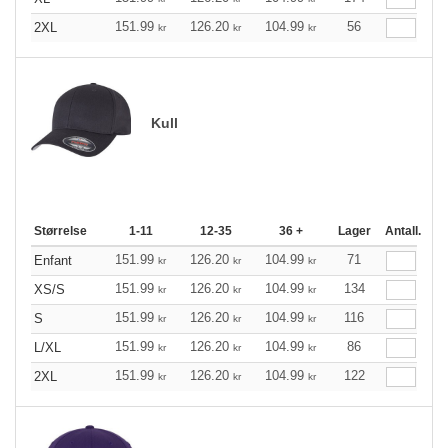
151.99
126.20
104.99
56
2XL
kr
kr
kr
Kull
Størrelse
1-11
12-35
36 +
Lager
Antall.
151.99
126.20
104.99
71
Enfant
kr
kr
kr
151.99
126.20
104.99
134
XS/S
kr
kr
kr
151.99
126.20
104.99
116
S
kr
kr
kr
151.99
126.20
104.99
86
L/XL
kr
kr
kr
151.99
126.20
104.99
122
2XL
kr
kr
kr