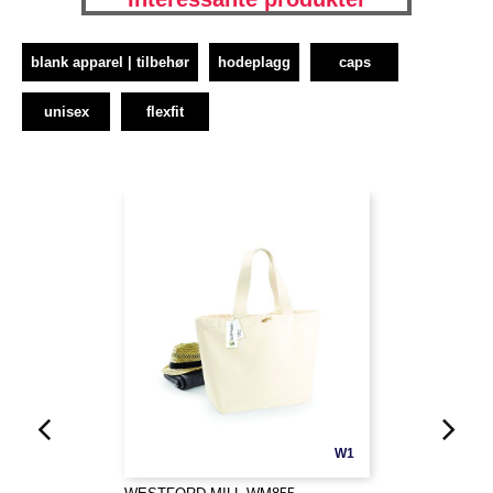
blank apparel | tilbehør
hodeplagg
caps
unisex
flexfit
W1