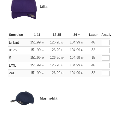
Lilla
Størrelse
1-11
12-35
36 +
Lager
Antall.
151.99
126.20
104.99
46
Enfant
kr
kr
kr
151.99
126.20
104.99
32
XS/S
kr
kr
kr
151.99
126.20
104.99
15
S
kr
kr
kr
151.99
126.20
104.99
46
L/XL
kr
kr
kr
151.99
126.20
104.99
82
2XL
kr
kr
kr
Marineblå