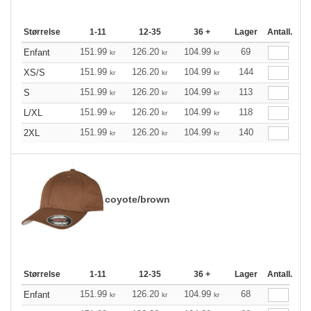
Størrelse
1-11
12-35
36 +
Lager
Antall.
151.99
126.20
104.99
69
Enfant
kr
kr
kr
151.99
126.20
104.99
144
XS/S
kr
kr
kr
151.99
126.20
104.99
113
S
kr
kr
kr
151.99
126.20
104.99
118
L/XL
kr
kr
kr
151.99
126.20
104.99
140
2XL
kr
kr
kr
coyote/brown
Størrelse
1-11
12-35
36 +
Lager
Antall.
151.99
126.20
104.99
68
Enfant
kr
kr
kr