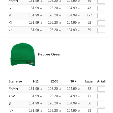
151.99
126.20
104.99
59
Enfant
kr
kr
kr
151.99
126.20
104.99
43
S
kr
kr
kr
151.99
126.20
104.99
127
M
kr
kr
kr
151.99
126.20
104.99
62
XL
kr
kr
kr
151.99
126.20
104.99
59
2XL
kr
kr
kr
Pepper Green
Størrelse
1-11
12-35
36 +
Lager
Antall.
151.99
126.20
104.99
52
Enfant
kr
kr
kr
151.99
126.20
104.99
71
XS/S
kr
kr
kr
151.99
126.20
104.99
56
S
kr
kr
kr
151.99
126.20
104.99
53
L/XL
kr
kr
kr