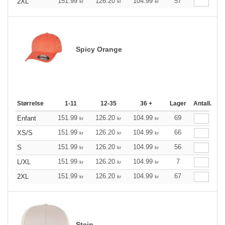
151.99
126.20
104.99
57
2XL
kr
kr
kr
Spicy Orange
Størrelse
1-11
12-35
36 +
Lager
Antall.
151.99
126.20
104.99
69
Enfant
kr
kr
kr
151.99
126.20
104.99
66
XS/S
kr
kr
kr
151.99
126.20
104.99
56
S
kr
kr
kr
151.99
126.20
104.99
7
L/XL
kr
kr
kr
151.99
126.20
104.99
67
2XL
kr
kr
kr
Stein