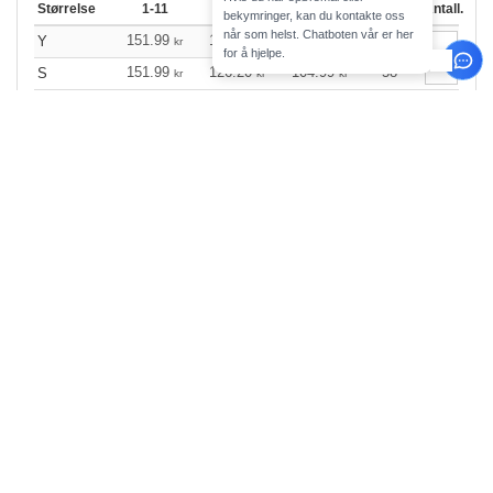
Størrelse
1-11
12-35
36 +
Lager
Antall.
bekymringer, kan du kontakte oss
når som helst. Chatboten vår er her
151.99
126.20
104.99
16
Y
kr
kr
kr
for å hjelpe.
151.99
126.20
104.99
58
S
kr
kr
kr
151.99
126.20
104.99
104
M
kr
kr
kr
151.99
126.20
104.99
131
XL
kr
kr
kr
151.99
126.20
104.99
17
2XL
kr
kr
kr
Svart / Svart
Størrelse
1-11
12-35
36 +
Lager
Antall.
151.99
126.20
104.99
18
Enfant
kr
kr
kr
151.99
126.20
104.99
116
Petit
kr
kr
kr
151.99
126.20
104.99
55
Tout-petit
kr
kr
kr