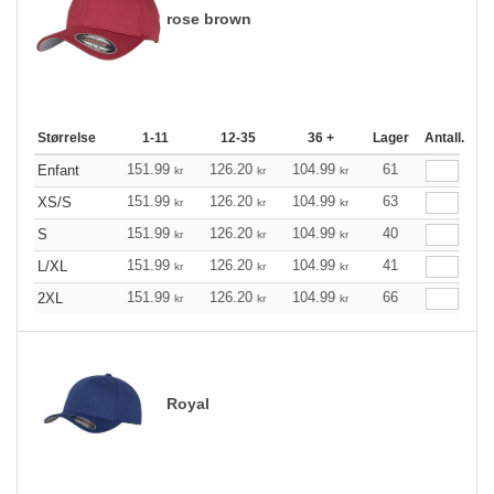
rose brown
Størrelse
1-11
12-35
36 +
Lager
Antall.
151.99
126.20
104.99
61
Enfant
kr
kr
kr
151.99
126.20
104.99
63
XS/S
kr
kr
kr
151.99
126.20
104.99
40
S
kr
kr
kr
151.99
126.20
104.99
41
L/XL
kr
kr
kr
151.99
126.20
104.99
66
2XL
kr
kr
kr
Royal