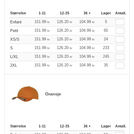
Størrelse
1-11
12-35
36 +
Lager
Antall.
151.99
126.20
104.99
5
Enfant
kr
kr
kr
151.99
126.20
104.99
65
Petit
kr
kr
kr
151.99
126.20
104.99
24
XS/S
kr
kr
kr
151.99
126.20
104.99
233
S
kr
kr
kr
151.99
126.20
104.99
245
L/XL
kr
kr
kr
151.99
126.20
104.99
35
2XL
kr
kr
kr
Oransje
Størrelse
1-11
12-35
36 +
Lager
Antall.