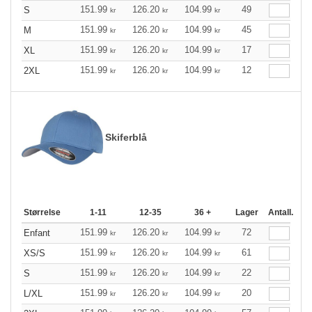
151.99
126.20
104.99
49
S
kr
kr
kr
151.99
126.20
104.99
45
M
kr
kr
kr
151.99
126.20
104.99
17
XL
kr
kr
kr
151.99
126.20
104.99
12
2XL
kr
kr
kr
Skiferblå
Størrelse
1-11
12-35
36 +
Lager
Antall.
151.99
126.20
104.99
72
Enfant
kr
kr
kr
151.99
126.20
104.99
61
XS/S
kr
kr
kr
151.99
126.20
104.99
22
S
kr
kr
kr
151.99
126.20
104.99
20
L/XL
kr
kr
kr