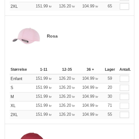
151.99
126.20
104.99
65
2XL
kr
kr
kr
Rosa
Størrelse
1-11
12-35
36 +
Lager
Antall.
151.99
126.20
104.99
59
Enfant
kr
kr
kr
151.99
126.20
104.99
20
S
kr
kr
kr
151.99
126.20
104.99
30
M
kr
kr
kr
151.99
126.20
104.99
71
XL
kr
kr
kr
151.99
126.20
104.99
55
2XL
kr
kr
kr