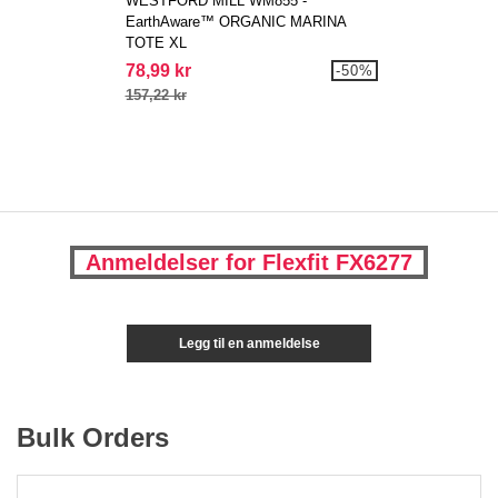
WESTFORD MILL WM855 -
EarthAware™ ORGANIC MARINA
TOTE XL
78,99 kr
-50%
157,22 kr
Anmeldelser for Flexfit FX6277
Legg til en anmeldelse
Bulk Orders