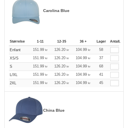
Carolina Blue
Størrelse
1-11
12-35
36 +
Lager
Antall.
151.99
126.20
104.99
58
Enfant
kr
kr
kr
151.99
126.20
104.99
37
XS/S
kr
kr
kr
151.99
126.20
104.99
68
S
kr
kr
kr
151.99
126.20
104.99
41
L/XL
kr
kr
kr
151.99
126.20
104.99
45
2XL
kr
kr
kr
China Blue