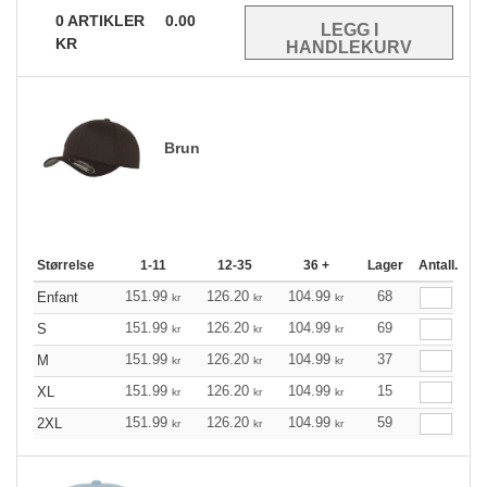
0
ARTIKLER
0.00
KR
Brun
Størrelse
1-11
12-35
36 +
Lager
Antall.
151.99
126.20
104.99
68
Enfant
kr
kr
kr
151.99
126.20
104.99
69
S
kr
kr
kr
151.99
126.20
104.99
37
M
kr
kr
kr
151.99
126.20
104.99
15
XL
kr
kr
kr
151.99
126.20
104.99
59
2XL
kr
kr
kr