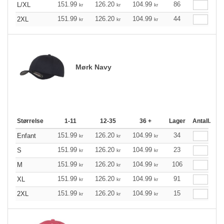
151.99
126.20
104.99
86
L/XL
kr
kr
kr
151.99
126.20
104.99
44
2XL
kr
kr
kr
Mørk Navy
Størrelse
1-11
12-35
36 +
Lager
Antall.
151.99
126.20
104.99
34
Enfant
kr
kr
kr
151.99
126.20
104.99
23
S
kr
kr
kr
151.99
126.20
104.99
106
M
kr
kr
kr
151.99
126.20
104.99
91
XL
kr
kr
kr
151.99
126.20
104.99
15
2XL
kr
kr
kr