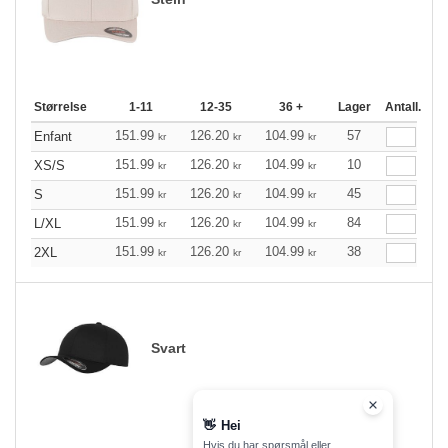
Størrelse
1-11
12-35
36 +
Lager
Antall.
151.99
126.20
104.99
57
Enfant
kr
kr
kr
151.99
126.20
104.99
10
XS/S
kr
kr
kr
151.99
126.20
104.99
45
S
kr
kr
kr
151.99
126.20
104.99
84
L/XL
kr
kr
kr
151.99
126.20
104.99
38
2XL
kr
kr
kr
Svart
👋
Hei
Hvis du har spørsmål eller