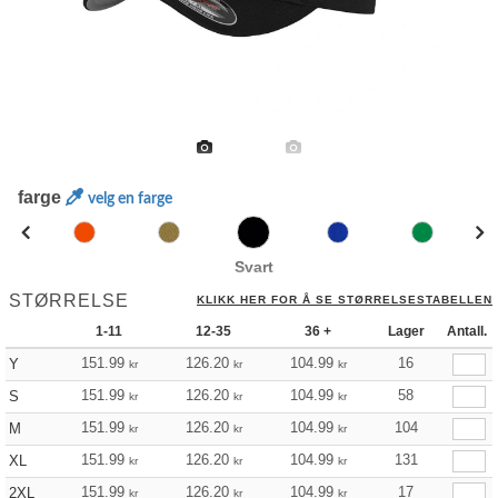
farge
velg en farge
Svart
STØRRELSE
KLIKK HER FOR Å SE STØRRELSESTABELLEN
1-11
12-35
36 +
Lager
Antall.
151.99
126.20
104.99
16
Y
kr
kr
kr
151.99
126.20
104.99
58
S
kr
kr
kr
151.99
126.20
104.99
104
M
kr
kr
kr
151.99
126.20
104.99
131
XL
kr
kr
kr
151.99
126.20
104.99
17
2XL
kr
kr
kr