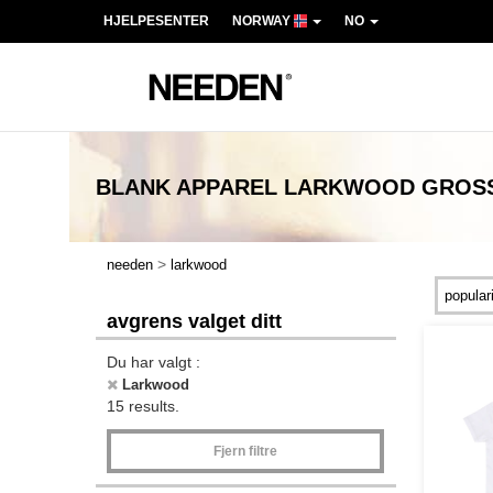
HJELPESENTER
NORWAY
NO
BLANK APPAREL LARKWOOD
GROSS
>
needen
larkwood
avgrens valget ditt
Du har valgt :
Larkwood
15 results.
Fjern filtre