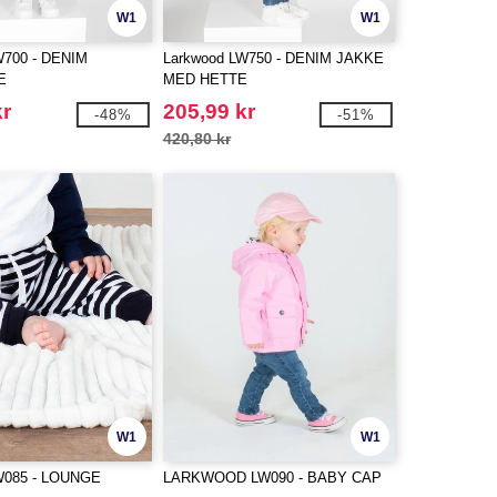
W1
W1
W700 - DENIM
Larkwood LW750 - DENIM JAKKE
E
MED HETTE
kr
205,99 kr
-48%
-51%
420,80 kr
W1
W1
W085 - LOUNGE
LARKWOOD LW090 - BABY CAP