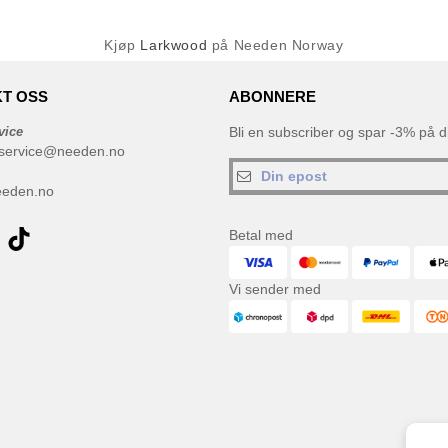
Kjøp
Larkwood
på Needen Norway
T OSS
ABONNERE
vice
Bli en subscriber og spar -3% på di
service@needen.no
eeden.no
Betal med
Vi sender med