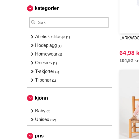
kategorier
Atletisk slitasje
(1)
LARKWOOD
Hodeplagg
(1)
64,98 k
Homewear
(1)
104,92 kr
Onesies
(1)
T-skjorter
(1)
Tilbehør
(1)
kjønn
Baby
(3)
Unisex
(12)
pris