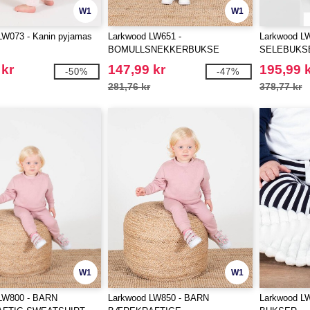
W1
W1
LW073 - Kanin pyjamas
Larkwood LW651 -
Larkwood L
BOMULLSNEKKERBUKSE
SELEBUKS
 kr
147,99 kr
195,99 
-50%
-47%
281,76 kr
378,77 kr
W1
W1
LW800 - BARN
Larkwood LW850 - BARN
Larkwood L