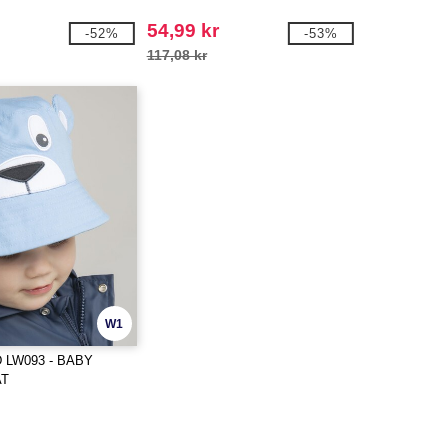
54,99 kr
-52%
-53%
117,08 kr
W1
LW093 - BABY
AT