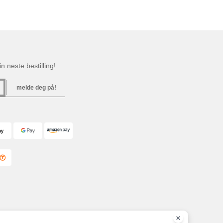
n neste bestilling!
melde deg på!