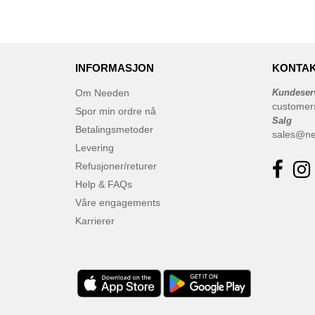
(18)
Flexfit
(136)
Front row
(21)
Fruit of the Loom
(76)
INFORMASJON
KONTAK
Gildan
(45)
Om Needen
Kundeser
Henbury
(21)
customer
Spor min ordre nå
Herock
(30)
Salg
Betalingsmetoder
sales@n
JHK
(65)
Levering
JUST T'S
(8)
Refusjoner/returer
Jack&Jones
(6)
Help & FAQs
Just Cool
(45)
Våre engagements
Karlowsky
(47)
Karrierer
Korntex
(41)
Label Serie
(8)
Larkwood
(15)
Mantis
(32)
Mumbles