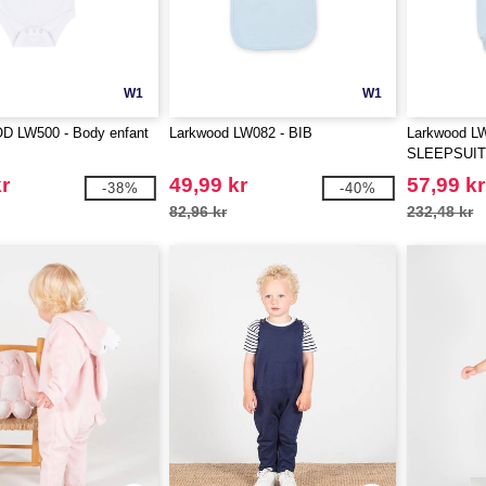
W1
W1
 LW500 - Body enfant
Larkwood LW082 - BIB
Larkwood L
SLEEPSUI
r
49,99 kr
57,99 kr
-38%
-40%
82,96 kr
232,48 kr