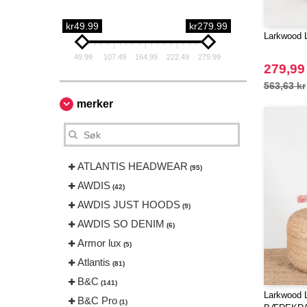
kr49.99
kr279.99
Larkwood 
49.99
107.49
164.99
222.49
279.99
279,99
563,63 kr
merker
ATLANTIS HEADWEAR
(95)
AWDIS
(42)
AWDIS JUST HOODS
(9)
AWDIS SO DENIM
(6)
Armor lux
(5)
Atlantis
(81)
B&C
(141)
Larkwood 
B&C Pro
(1)