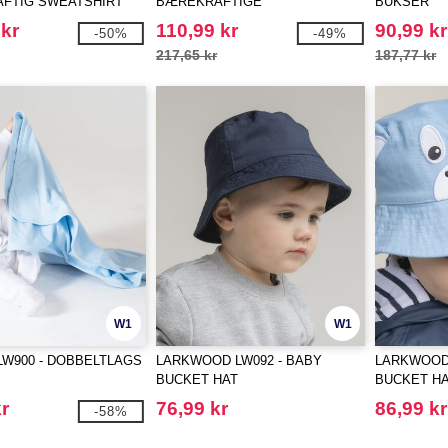
FTIG SWEATSHIRT
BÆREKRAFTIGE
BUKSER
JOGGEBUKSER
 kr
110,99 kr
90,99 kr
-50%
-49%
217,65 kr
187,77 kr
W1
W1
 LW900 - DOBBELTLAGS
LARKWOOD LW092 - BABY
LARKWOOD 
BUCKET HAT
BUCKET H
r
76,99 kr
86,99 kr
-58%