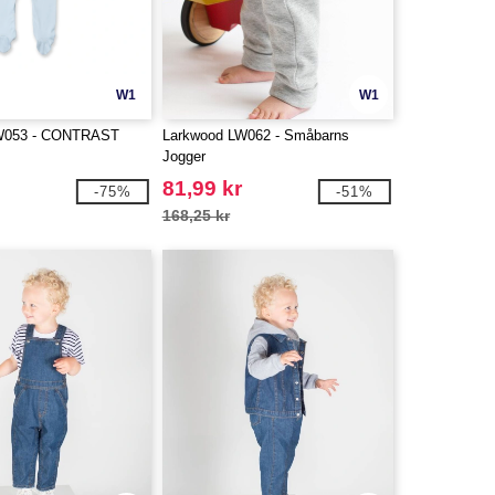
W1
W1
W053 - CONTRAST
Larkwood LW062 - Småbarns
T
Jogger
81,99 kr
-75%
-51%
168,25 kr