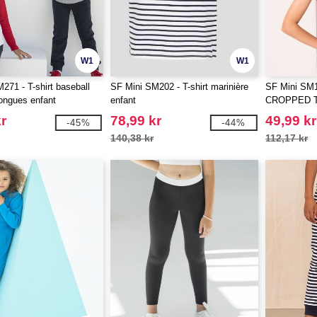
W1
W1
271 - T-shirt baseball
SF Mini SM202 - T-shirt marinière
SF Mini SM
ongues enfant
enfant
CROPPED 
r
78,99 kr
49,99 kr
-45%
-44%
140,38 kr
112,17 kr