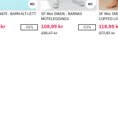
W1
W1
M470 - BARN ALT-I-ETT
SF Mini SM426 - BARNAS
SF Mini SM
MOTELEGGINGS
CUFFED L
 kr
108,99 kr
118,99 
-59%
-53%
230,47 kr
277,97 kr