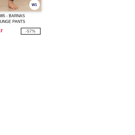
W1
085 - BARNAS
OUNGE PANTS
kr
-57%