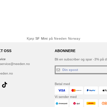
Kjøp
SF Mini
på Needen Norway
T OSS
ABONNERE
vice
Bli en subscriber og spar -3% på di
service@needen.no
eeden.no
Betal med
Vi sender med