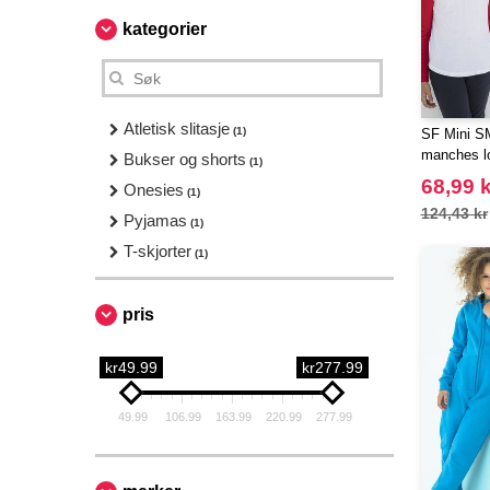
kategorier
Atletisk slitasje
(1)
SF Mini SM
manches l
Bukser og shorts
(1)
68,99 k
Onesies
(1)
124,43 kr
Pyjamas
(1)
T-skjorter
(1)
pris
kr49.99
kr277.99
49.99
106.99
163.99
220.99
277.99