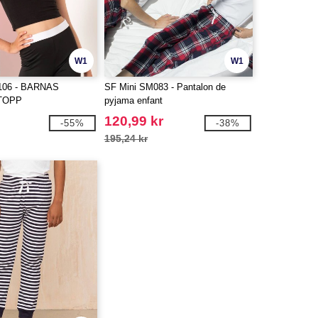
W1
W1
106 - BARNAS
SF Mini SM083 - Pantalon de
TOPP
pyjama enfant
120,99 kr
-55%
-38%
195,24 kr