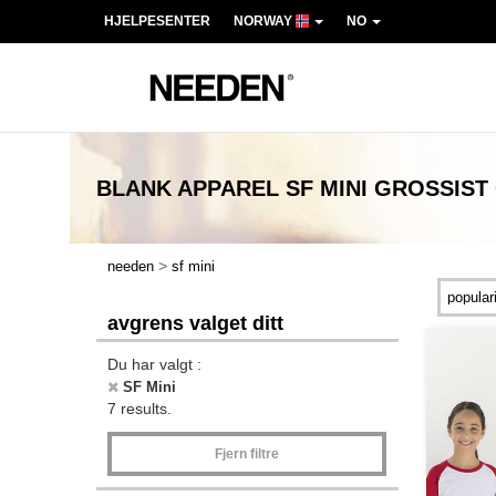
HJELPESENTER
NORWAY
NO
BLANK APPAREL SF MINI
GROSSIST
>
needen
sf mini
avgrens valget ditt
Du har valgt :
SF Mini
7 results.
Fjern filtre