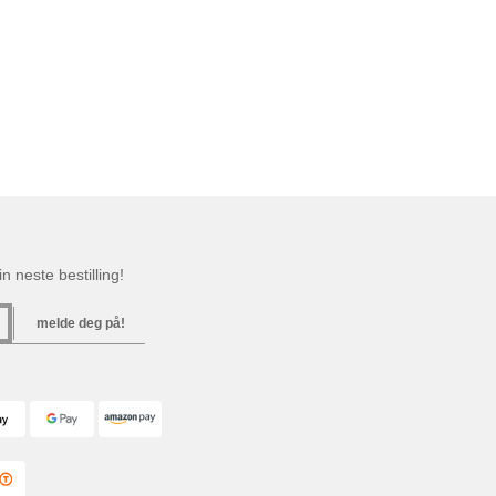
n neste bestilling!
melde deg på!