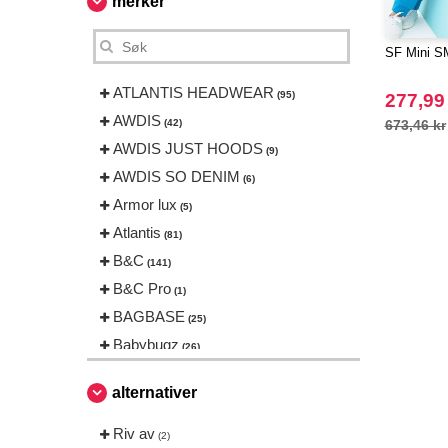
merker
SF Mini S
ATLANTIS HEADWEAR
(95)
277,99
AWDIS
(42)
673,46 kr
AWDIS JUST HOODS
(9)
AWDIS SO DENIM
(6)
Armor lux
(5)
Atlantis
(81)
B&C
(141)
B&C Pro
(1)
BAGBASE
(25)
Babybugz
(26)
Bag Base
(144)
alternativer
Beechfield
(230)
Bella+Canvas
Riv av
(23)
(2)