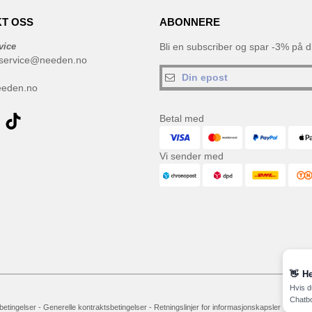
T OSS
ABONNERE
vice
Bli en subscriber og spar -3% på di
service@needen.no
eeden.no
Betal med
Vi sender med
👋
He
Hvis d
Chatbo
 betingelser
-
Generelle kontraktsbetingelser
-
Retningslinjer for informasjonskapsler
-
Site M