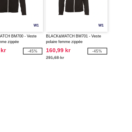
W1
W1
TCH BM700 - Veste
BLACK&MATCH BM701 - Veste
mme zippée
polaire femme zippée
 kr
160,99 kr
-45%
-45%
291,68 kr