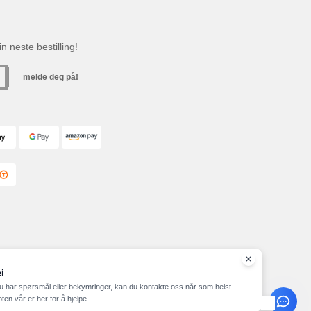
n neste bestilling!
melde deg på!
i
u har spørsmål eller bekymringer, kan du kontakte oss når som helst.
ten vår er her for å hjelpe.
ap
Copyright 2026 needen.no - Alle rettigheter forbeholdt