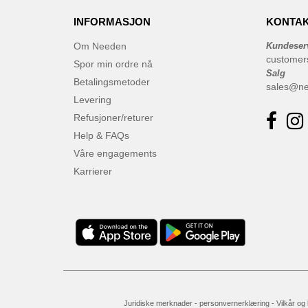
INFORMASJON
KONTAK
Om Needen
Kundeser
customer
Spor min ordre nå
Salg
Betalingsmetoder
sales@n
Levering
Refusjoner/returer
Help & FAQs
Våre engagements
Karrierer
Juridiske merknader
-
personvernerklæring
-
Vilkår og