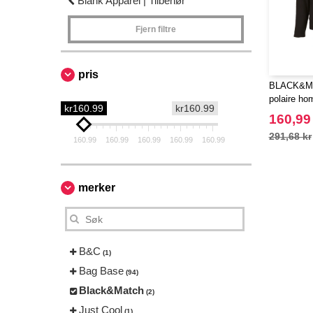
Blank Apparel | Tilbehør
Fjern filtre
pris
BLACK&MA
polaire ho
kr160.99
kr160.99
160,99
291,68 kr
160.99
160.99
160.99
160.99
160.99
merker
B&C
(1)
Bag Base
(94)
Black&Match
(2)
Just Cool
(1)