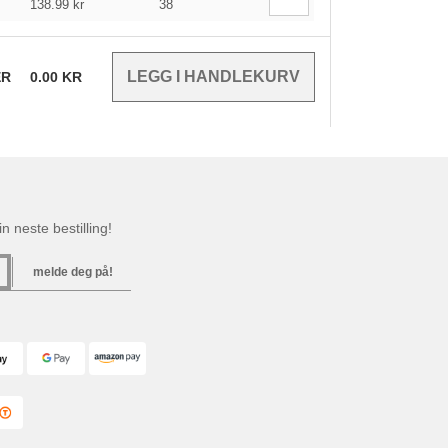
138.99
kr
38
ER
0.00
KR
n neste bestilling!
melde deg på!