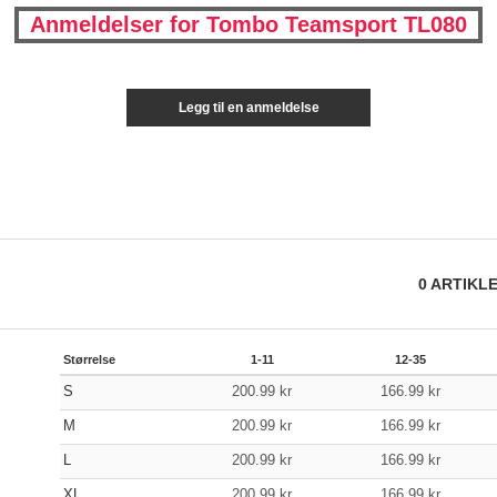
Anmeldelser for Tombo Teamsport TL080
Legg til en anmeldelse
0
ARTIKL
Størrelse
1-11
12-35
S
200.99
kr
166.99
kr
M
200.99
kr
166.99
kr
L
200.99
kr
166.99
kr
XL
200.99
kr
166.99
kr