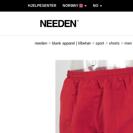
HJELPESENTER
NORWAY
NO
>
>
>
>
needen
blank apparel | tilbehør
sport
shorts
men
Previous
Next