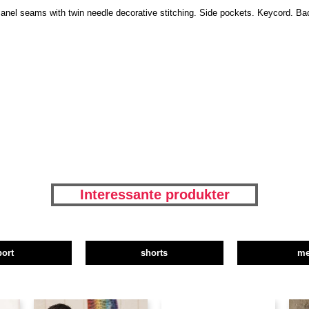
Panel seams with twin needle decorative stitching. Side pockets. Keycord. Bac
Interessante produkter
port
shorts
m