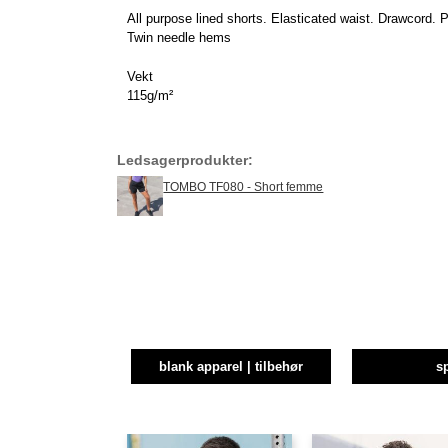
All purpose lined shorts. Elasticated waist. Drawcord. 
Twin needle hems
Vekt
115g/m²
Ledsagerprodukter:
TOMBO TF080 - Short femme
blank apparel | tilbehør
s