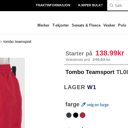
FRAKTINFORMASJON
KJØPER BULK?
Merker
T-skjorter
Sweats & Fleece
Vesker
Polo
>
tombo teamsport
138.99kr
Starter på
246,53 kr
Veiledende pris
Tombo Teamsport
TL0
LAGER
W1
farge
velg en farge