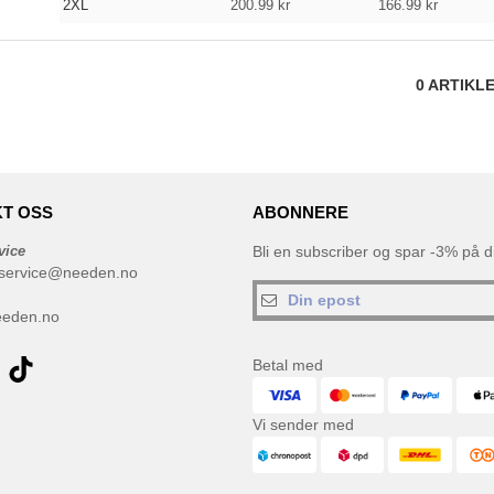
2XL
200.99
kr
166.99
kr
0
ARTIKL
T OSS
ABONNERE
vice
Bli en subscriber og spar -3% på di
service@needen.no
eeden.no
Betal med
Vi sender med