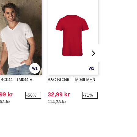
W1
W1
BC044 - TM044 V
B&C BC046 - TM046 MEN
B&C BC055 - TM0
BLEND MEN
99 kr
32,99 kr
69,99 kr
-50%
-71%
92 kr
114,73 kr
130,57 kr