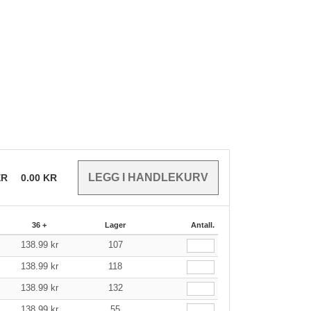
ER
0.00
KR
36 +
Lager
Antall.
138.99
kr
107
138.99
kr
118
138.99
kr
132
138.99
kr
55