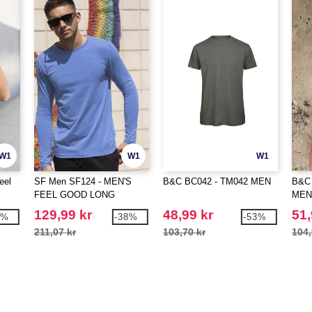
W1
W1
W1
eel
SF Men SF124 - MEN'S
B&C BC042 - TM042 MEN
B&C 
FEEL GOOD LONG
MEN
SLEEVED STRETCH T
129,99 kr
48,99 kr
51,
2%
-38%
-53%
211,07 kr
103,70 kr
104,