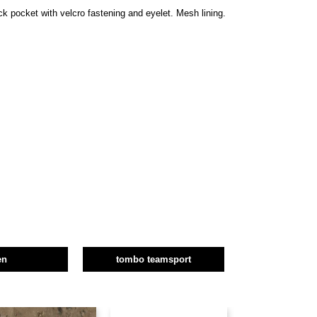
k pocket with velcro fastening and eyelet. Mesh lining.
en
tombo teamsport