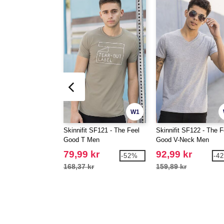
W1
Skinnifit SF121 - The Feel
Skinnifit SF122 - The F
Good T Men
Good V-Neck Men
79,99 kr
92,99 kr
-52%
-4
168,37 kr
159,89 kr