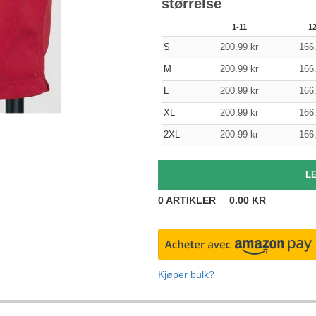
størrelse
1-11
1
S
200.99
kr
166
M
200.99
kr
166
L
200.99
kr
166
XL
200.99
kr
166
2XL
200.99
kr
166
0
ARTIKLER
0.00
KR
Kjøper bulk?