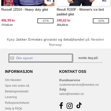
W1
W1
Russell JZ014 - Heavy duty gilet
Result R193F - Women's ice bird
padded gilet
406,99 kr
240,62 kr
-47%
-32%
774,81 kr
355,69 kr
Kjøp
Jakker Ermeløs grossist og detaljhandel
på Needen
Norway
melde deg på!
INFORMASJON
KONTAKT OSS
Om Needen
Kundeservice
customerservice@needen.no
Spor min ordre nå
Salg
Betalingsmetoder
sales@needen.no
Levering
Refusjoner/returer
Help & FAQs