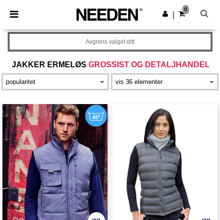
×
Needen-app
0
Last ned app
|
Bedre priser i appen!
Avgrens valget ditt
JAKKER ERMELØS
GROSSIST OG DETALJHANDEL