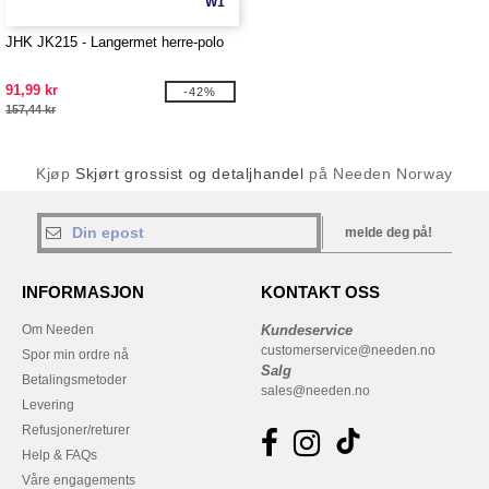
W1
JHK JK215 - Langermet herre-polo
91,99 kr
-42%
157,44 kr
Kjøp
Skjørt grossist og detaljhandel
på Needen Norway
melde deg på!
INFORMASJON
KONTAKT OSS
Om Needen
Kundeservice
customerservice@needen.no
Spor min ordre nå
Salg
Betalingsmetoder
sales@needen.no
Levering
Refusjoner/returer
Help & FAQs
Våre engagements