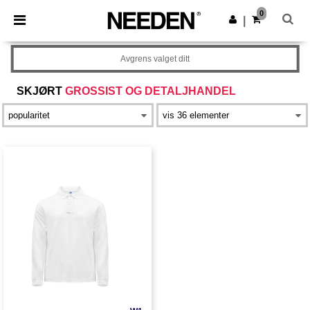
×
Needen-app
0
Last ned app
|
Bedre priser i appen!
Avgrens valget ditt
SKJØRT
GROSSIST OG DETALJHANDEL