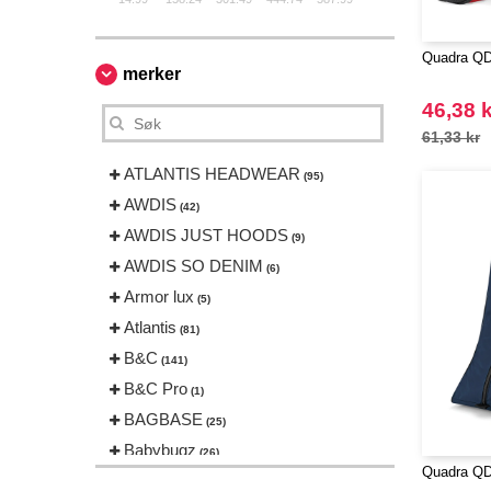
Quadra QD
merker
46,38 k
61,33 kr
ATLANTIS HEADWEAR
(95)
AWDIS
(42)
AWDIS JUST HOODS
(9)
AWDIS SO DENIM
(6)
Armor lux
(5)
Atlantis
(81)
B&C
(141)
B&C Pro
(1)
BAGBASE
(25)
Babybugz
(26)
Quadra QD
Bag Base
(144)