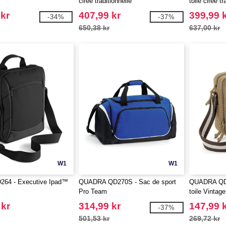
cirée traditionnelle
toile cirée tr
 kr
407,99 kr
399,99 
-34%
-37%
650,38 kr
637,00 kr
W1
W1
264 - Executive Ipad™
QUADRA QD270S - Sac de sport
QUADRA QD6
Pro Team
toile Vintage
 kr
314,99 kr
147,99 
-37%
501,53 kr
269,72 kr