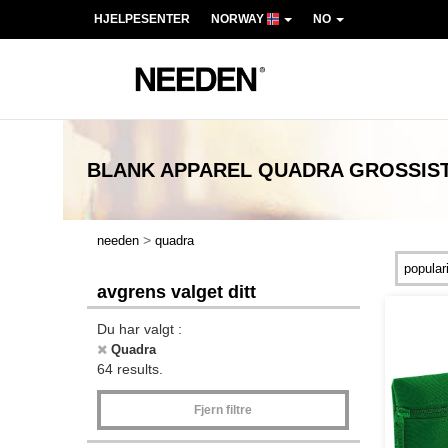
HJELPESENTER
NORWAY
NO
BLANK APPAREL QUADRA
GROSSIS
>
needen
quadra
avgrens valget ditt
Du har valgt :
Quadra
64 results.
Fjern filtre