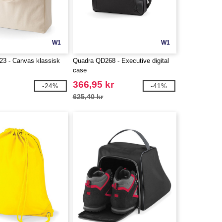
W1
W1
3 - Canvas klassisk
Quadra QD268 - Executive digital
case
366,95 kr
-24%
-41%
625,40 kr