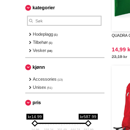
kategorier
Hodeplagg
(1)
QUADRA Q
Tilbehør
(1)
14,99 k
Vesker
(38)
23,19 kr
kjønn
Accessories
(13)
Unisex
(51)
pris
kr14.99
kr587.99
14.99
158.24
301.49
444.74
587.99