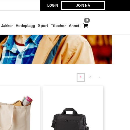
LOGIN
JOIN NÅ
0
Jakker
Hodeplagg
Sport
Tilbehør
Annet
1
2
»