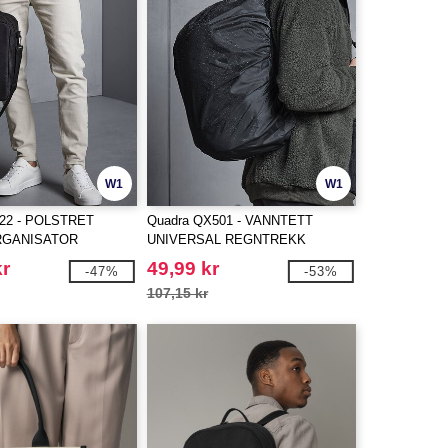
W1
W1
22 - POLSTRET
Quadra QX501 - VANNTETT
GANISATOR
UNIVERSAL REGNTREKK
kr
49,99 kr
-47%
-53%
107,15 kr