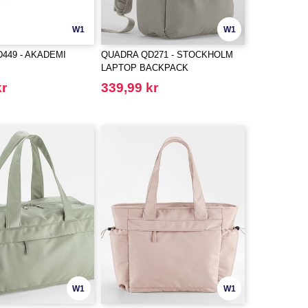
W1
W1
449 - AKADEMI
QUADRA QD271 - STOCKHOLM
LAPTOP BACKPACK
kr
339,99 kr
W1
W1