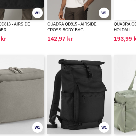
W1
W1
D813 - AIRSIDE
QUADRA QD815 - AIRSIDE
QUADRA QD
DER
CROSS BODY BAG
HOLDALL
 kr
142,97 kr
193,99 
W1
W1