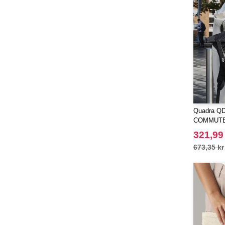
(49)
Paredes
(7)
Pen Duick
(30)
Produkt JACK & JONES
(10)
Promodoro
(12)
Quadra
(64)
RICA LEWIS
(16)
Regatta
(65)
Quadra Q
Result
(96)
COMMUTE
Russell
(52)
321,99
Russell Collection
(31)
673,35 kr
SF Men
(16)
SF Mini
(7)
SF Women
(18)
Sans Étiquette
(6)
Skinnifit
(24)
Spiro