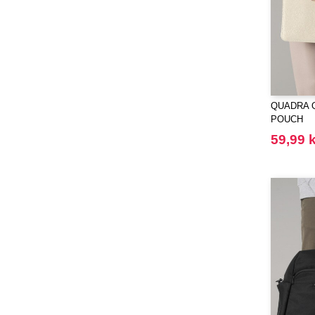
(25)
Starworld
(25)
Stedman
(32)
Stormtech
(42)
THE ONE TOWELLING
(34)
TIGER
(11)
QUADRA Q
Tee Jays
POUCH
(127)
Tombo
59,99 k
(23)
Tombo Teamsport
(1)
Towel city
(22)
VELILLA
(74)
VESTI
(19)
Westford mill
(125)
Yoko
(20)