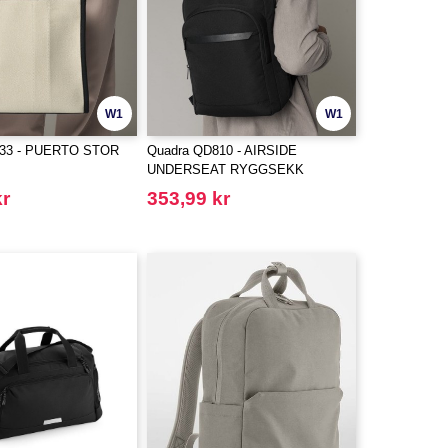
W1
W1
633 - PUERTO STOR
Quadra QD810 - AIRSIDE
UNDERSEAT RYGGSEKK
kr
353,99 kr