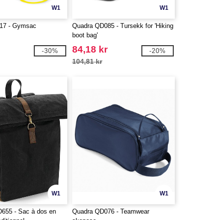
W1
W1
17 - Gymsac
Quadra QD085 - Tursekk for 'Hiking
boot bag'
84,18 kr
-30%
-20%
104,81 kr
W1
W1
55 - Sac à dos en
Quadra QD076 - Teamwear