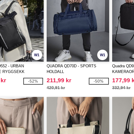
W1
W1
D552 - URBAN
QUADRA QD70D - SPORTS
Quadra QD9
 RYGGSEKK
HOLDALL
KAMERAOR
 kr
211,99 kr
177,99 
-52%
-50%
420,91 kr
332,94 kr