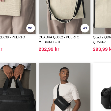
W1
W1
D630 - PUERTO
QUADRA QD632 - PUERTO
Quadra QD
MEDIUM TOTE
QUADRA
r
232,99 kr
293,99 