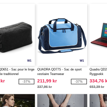
W1
W1
651 - Sac pour le linge
QUADRA QD77S - Sac de sport
Quadra QD26
ée traditionnel
vestiaire Teamwear
Ryggsekk
 kr
211,99 kr
334,76 
-37%
-37%
337,96 kr
653,39 kr