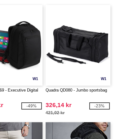
W1
W1
9 - Executive Digital
Quadra QD080 - Jumbo sportsbag
kr
326,14 kr
-49%
-23%
421,02 kr