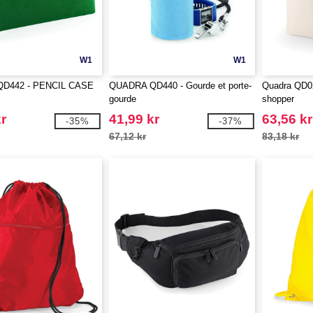
W1
W1
D442 - PENCIL CASE
QUADRA QD440 - Gourde et porte-
Quadra QD02
gourde
shopper
r
41,99 kr
63,56 kr
-35%
-37%
67,12 kr
83,18 kr