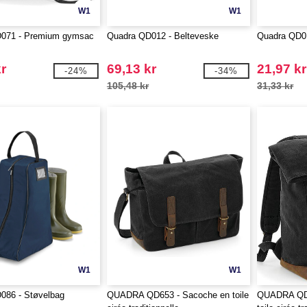
W1
W1
071 - Premium gymsac
Quadra QD012 - Belteveske
Quadra QD0
r
69,13 kr
21,97 kr
-24%
-34%
105,48 kr
31,33 kr
W1
W1
086 - Støvelbag
QUADRA QD653 - Sacoche en toile
QUADRA QD6