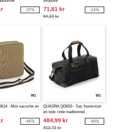
aditionnel
skopose
kr
71,81 kr
-37%
-24%
94,33 kr
W1
W1
14 - Mini sacoche en
QUADRA QD650 - Sac fourre-tout
en toile cirée traditionnel
kr
484,99 kr
-45%
-40%
812,72 kr