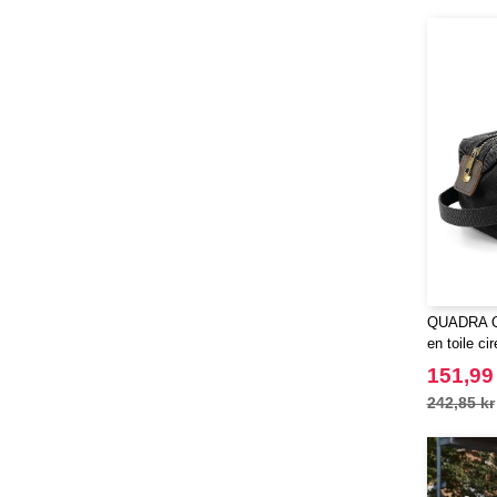
(76)
Gildan
(45)
Henbury
(21)
Herock
(30)
JHK
(65)
JUST T'S
(8)
Jack&Jones
(6)
Just Cool
(45)
Karlowsky
(47)
Korntex
(41)
Label Serie
(8)
QUADRA QD
Larkwood
en toile cir
(15)
Mantis
151,99
(32)
Mumbles
242,85 kr
(45)
NEW MORNING STUDIOS
(30)
NEWGEN
(7)
Neutral