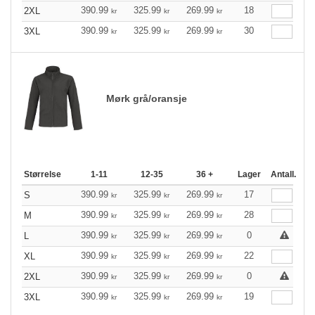
390.99
325.99
269.99
18
2XL
kr
kr
kr
390.99
325.99
269.99
30
3XL
kr
kr
kr
Mørk grå/oransje
Størrelse
1-11
12-35
36 +
Lager
Antall.
390.99
325.99
269.99
17
S
kr
kr
kr
390.99
325.99
269.99
28
M
kr
kr
kr
390.99
325.99
269.99
0
L
kr
kr
kr
390.99
325.99
269.99
22
XL
kr
kr
kr
390.99
325.99
269.99
0
2XL
kr
kr
kr
390.99
325.99
269.99
19
3XL
kr
kr
kr