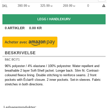
390.99
325.99
269.99
0
3XL
kr
kr
kr
0
ARTIKLER
0.00
KR
BESKRIVELSE
B&C BCI71
96% polyester / 4% elastane / 100% polyestrer. Water repellent and
breathable 2 layer Soft-Shell jacket. Longer back. Slim fit. Contrast-
coloured fleece lining. Double stitching to reinforce seams. 2 front
pockets with Éclair® closure. 2 inner pockets. Set-in sleeves. Fabric
stretches in both directions.
Ledsagerprodukter: