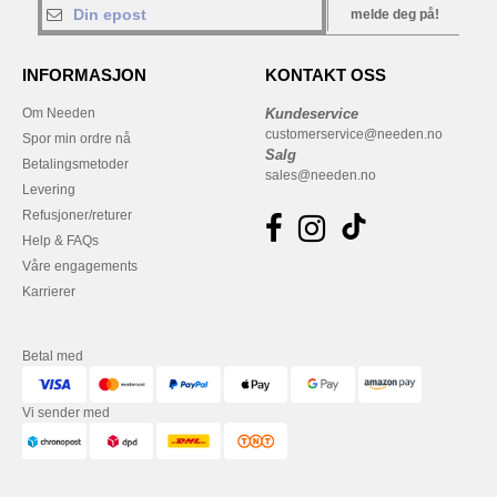
melde deg på!
INFORMASJON
KONTAKT OSS
Om Needen
Kundeservice
customerservice@needen.no
Spor min ordre nå
Salg
Betalingsmetoder
sales@needen.no
Levering
Refusjoner/returer
Help & FAQs
Våre engagements
Karrierer
Betal med
Vi sender med