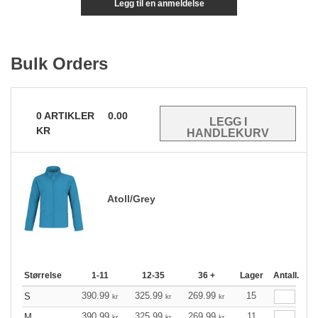
Legg til en anmeldelse
Bulk Orders
0
ARTIKLER
0.00
KR
Atoll/Grey
Størrelse
1-11
12-35
36 +
Lager
Antall.
390.99
325.99
269.99
15
S
kr
kr
kr
390.99
325.99
269.99
11
M
kr
kr
kr