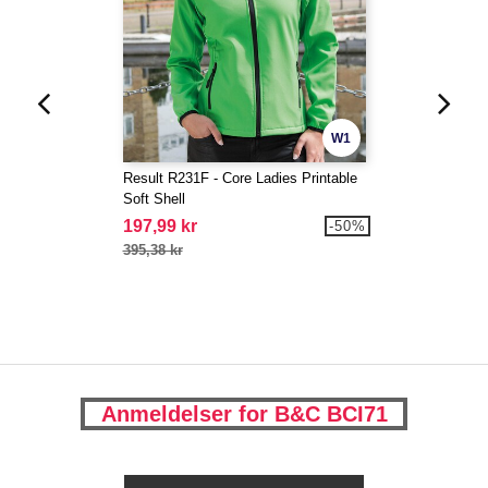
W1
Result R231F - Core Ladies Printable
Soft Shell
197,99 kr
-50%
395,38 kr
Anmeldelser for B&C BCI71