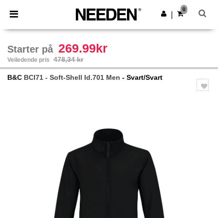
×
Needen-app
0
Last ned app
|
Bedre priser i appen!
269.99kr
Starter på
478,34 kr
Veiledende pris
B&C
BCI71 - Soft-Shell Id.701 Men
- Svart/Svart
Previous
Next