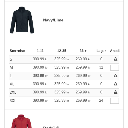
Navy/Lime
Størrelse
1-11
12-35
36 +
Lager
Antall.
390.99
325.99
269.99
0
S
kr
kr
kr
390.99
325.99
269.99
31
M
kr
kr
kr
390.99
325.99
269.99
0
L
kr
kr
kr
390.99
325.99
269.99
0
XL
kr
kr
kr
390.99
325.99
269.99
0
2XL
kr
kr
kr
390.99
325.99
269.99
24
3XL
kr
kr
kr
Rød/Grå