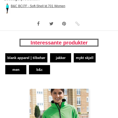
B&C BCI7F - Soft-Shell Id.701 Women
Interessante produkter
blank apparel | tilbehør
jakker
mykt skjell
men
b&c