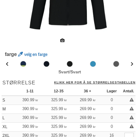
farge
velg en farge
Svart/Svart
STØRRELSE
KLIKK HER FOR Å SE STØRRELSESTABELLEN
1-11
12-35
36 +
Lager
Antall.
390.99
325.99
269.99
0
S
kr
kr
kr
390.99
325.99
269.99
0
M
kr
kr
kr
390.99
325.99
269.99
0
L
kr
kr
kr
390.99
325.99
269.99
0
XL
kr
kr
kr
390.99
325.99
269.99
16
2XL
kr
kr
kr