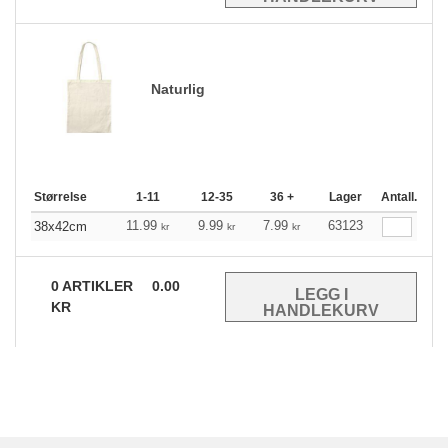
Naturlig
Størrelse
1-11
12-35
36 +
Lager
Antall.
11.99
9.99
7.99
63123
38x42cm
kr
kr
kr
0
ARTIKLER
0.00
KR