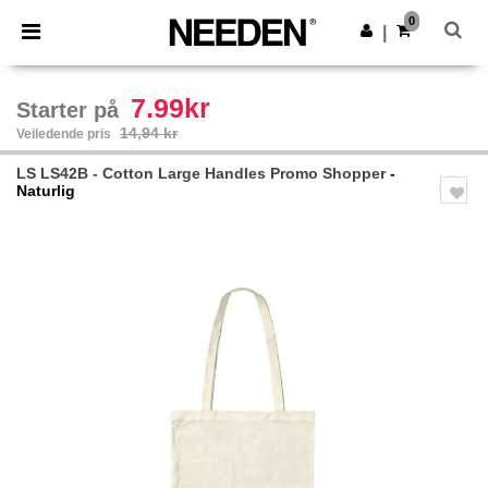
×
Needen-app
0
Last ned app
|
Bedre priser i appen!
7.99kr
Starter på
14,94 kr
Veiledende pris
LS LS42B - Cotton Large Handles Promo Shopper
-
Naturlig
Previous
Next