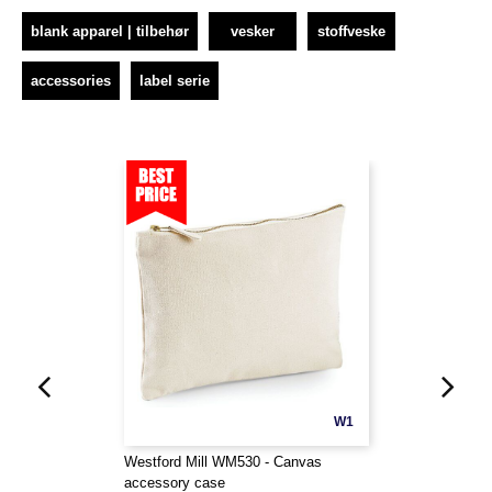
blank apparel | tilbehør
vesker
stoffveske
accessories
label serie
W1
Westford Mill WM530 - Canvas
accessory case