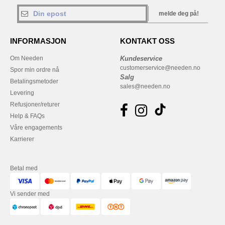
melde deg på!
INFORMASJON
KONTAKT OSS
Om Needen
Kundeservice
customerservice@needen.no
Spor min ordre nå
Salg
Betalingsmetoder
sales@needen.no
Levering
Refusjoner/returer
Help & FAQs
Våre engagements
Karrierer
Betal med
Vi sender med