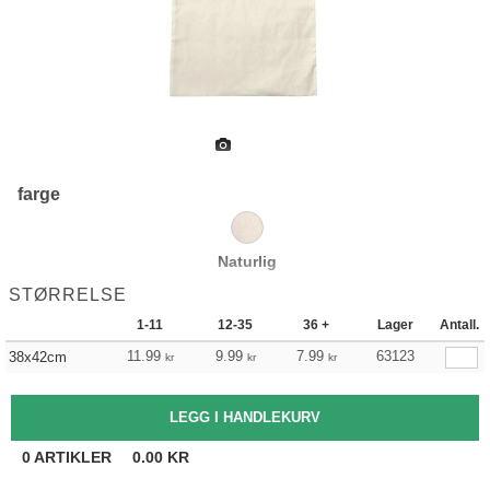
farge
Naturlig
STØRRELSE
1-11
12-35
36 +
Lager
Antall.
11.99
9.99
7.99
63123
38x42cm
kr
kr
kr
0
ARTIKLER
0.00
KR