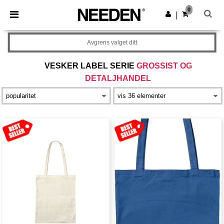
×
Needen-app
0
Last ned app
|
Bedre priser i appen!
Avgrens valget ditt
VESKER LABEL SERIE
GROSSIST OG
DETALJHANDEL