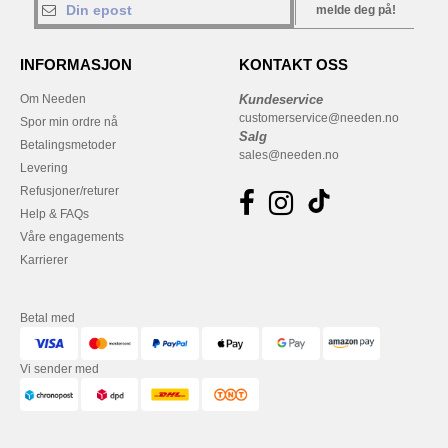
melde deg på!
INFORMASJON
KONTAKT OSS
Om Needen
Kundeservice
customerservice@needen.no
Spor min ordre nå
Salg
Betalingsmetoder
sales@needen.no
Levering
Refusjoner/returer
Help & FAQs
Våre engagements
Karrierer
Betal med
Vi sender med