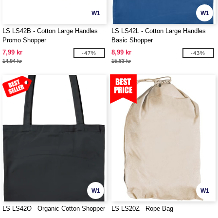
W1
W1
LS LS42B - Cotton Large Handles
LS LS42L - Cotton Large Handles
Promo Shopper
Basic Shopper
7,99 kr
8,99 kr
-47%
-43%
14,94 kr
15,83 kr
W1
W1
LS LS42O - Organic Cotton Shopper
LS LS20Z - Rope Bag