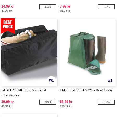
14,99 kr
7,99 kr
-63%
-59%
40,25 kr
19,74 kr
W1
W1
LABEL SERIE LS739 - Sac A
LABEL SERIE LS724 - Boot Cover
Chaussures
30,99 kr
86,99 kr
-33%
-32%
46,38 kr
128,11 kr