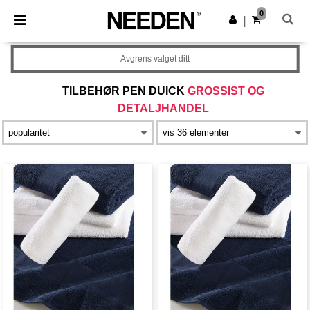
×
Needen-app
0
Last ned app
|
Bedre priser i appen!
Avgrens valget ditt
TILBEHØR PEN DUICK
GROSSIST OG
DETALJHANDEL