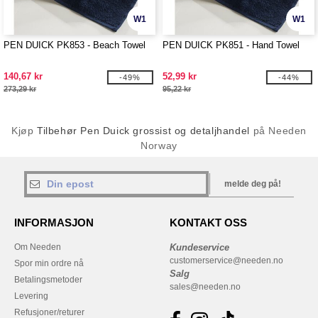
W1
W1
PEN DUICK PK853 - Beach Towel
PEN DUICK PK851 - Hand Towel
140,67 kr
52,99 kr
-49%
-44%
273,29 kr
95,22 kr
Kjøp
Tilbehør Pen Duick grossist og detaljhandel
på Needen
Norway
melde deg på!
INFORMASJON
KONTAKT OSS
Om Needen
Kundeservice
customerservice@needen.no
Spor min ordre nå
Salg
Betalingsmetoder
sales@needen.no
Levering
Refusjoner/returer