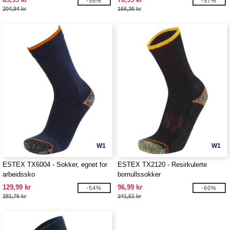
-58%
-57%
204,94 kr
166,36 kr
W1
W1
ESTEX TX6004 - Sokker, egnet for
ESTEX TX2120 - Resirkulerte
arbeidssko
bomullssokker
129,99 kr
96,99 kr
-54%
-60%
281,76 kr
241,51 kr