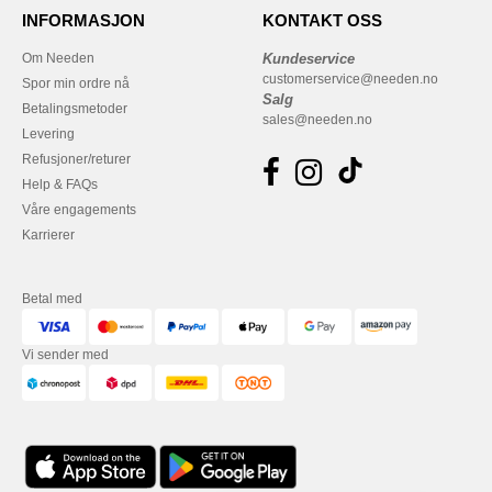
INFORMASJON
KONTAKT OSS
Om Needen
Kundeservice
customerservice@needen.no
Spor min ordre nå
Salg
Betalingsmetoder
sales@needen.no
Levering
Refusjoner/returer
Help & FAQs
Våre engagements
Karrierer
Betal med
Vi sender med