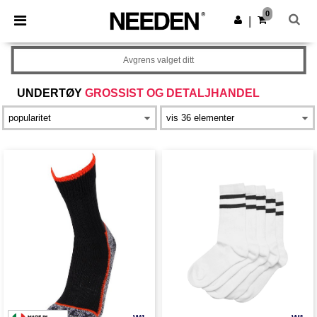
×
Needen-app
0
Last ned app
|
Bedre priser i appen!
Avgrens valget ditt
UNDERTØY
GROSSIST OG DETALJHANDEL