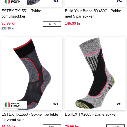
W1
W1
ESTEX TX1551 - Tykke
Build Your Brand BY450C - Pakke
bomullssokker
med 5 par sokker
93,99 kr
146,99 kr
-61%
238,39 kr
W1
W1
ESTEX TX1550 - Sokker, perfekte
ESTEX TX2005 - Dame sokker
for varmt vær
85,99 kr
70,99 kr