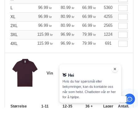
96.99
80.99
66.99
5360
L
kr
kr
kr
96.99
80.99
66.99
4255
XL
kr
kr
kr
96.99
80.99
66.99
2565
2XL
kr
kr
kr
115.99
96.99
79.99
1224
3XL
kr
kr
kr
115.99
96.99
79.99
691
4XL
kr
kr
kr
Vin
👋
Hei
Hvis du har spørsmål eller
bekymringer, kan du kontakte oss
når som helst. Chatboten vår er her
for å hjelpe.
Størrelse
1-11
12-35
36 +
Lager
Antall.
96.99
80.99
66.99
25
XS
kr
kr
kr
96.99
80.99
66.99
58
S
kr
kr
kr
96.99
80.99
66.99
449
M
kr
kr
kr