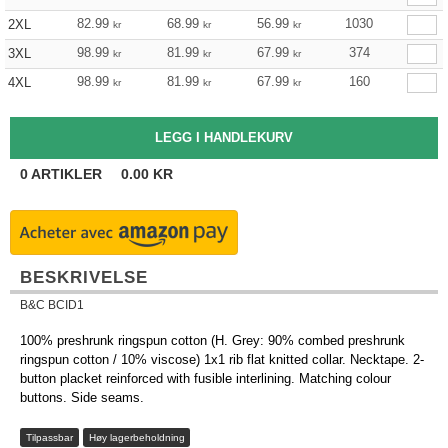
82.99
68.99
56.99
1030
2XL
kr
kr
kr
98.99
81.99
67.99
374
3XL
kr
kr
kr
98.99
81.99
67.99
160
4XL
kr
kr
kr
0
ARTIKLER
0.00
KR
BESKRIVELSE
B&C BCID1
100% preshrunk ringspun cotton (H. Grey: 90% combed preshrunk
ringspun cotton / 10% viscose) 1x1 rib flat knitted collar. Necktape. 2-
button placket reinforced with fusible interlining. Matching colour
buttons. Side seams.
Tilpassbar
Høy lagerbeholdning