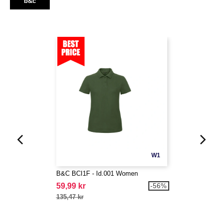
b&c
W1
B&C BCI1F - Id.001 Women
59,99 kr
-56%
135,47 kr