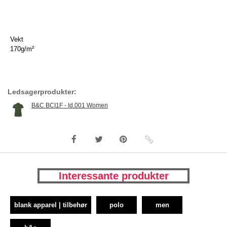
Vekt
170g/m²
Ledsagerprodukter:
B&C BCI1F - Id.001 Women
Interessante produkter
blank apparel | tilbehør
polo
men