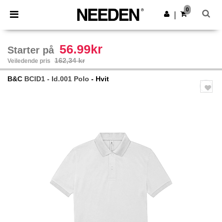
×
Needen-app
0
Last ned app
|
Bedre priser i appen!
56.99kr
Starter på
162,34 kr
Veiledende pris
B&C
BCID1 - Id.001 Polo
- Hvit
Previous
Next