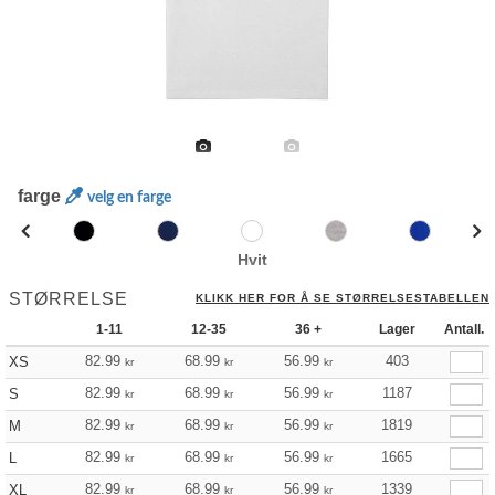
farge
velg en farge
Hvit
STØRRELSE
KLIKK HER FOR Å SE STØRRELSESTABELLEN
1-11
12-35
36 +
Lager
Antall.
82.99
68.99
56.99
403
XS
kr
kr
kr
82.99
68.99
56.99
1187
S
kr
kr
kr
82.99
68.99
56.99
1819
M
kr
kr
kr
82.99
68.99
56.99
1665
L
kr
kr
kr
82.99
68.99
56.99
1339
XL
kr
kr
kr