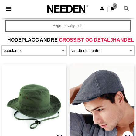
×
Needen-app
0
Last ned app
|
Bedre priser i appen!
Avgrens valget ditt
HODEPLAGG ANDRE
GROSSIST OG DETALJHANDEL