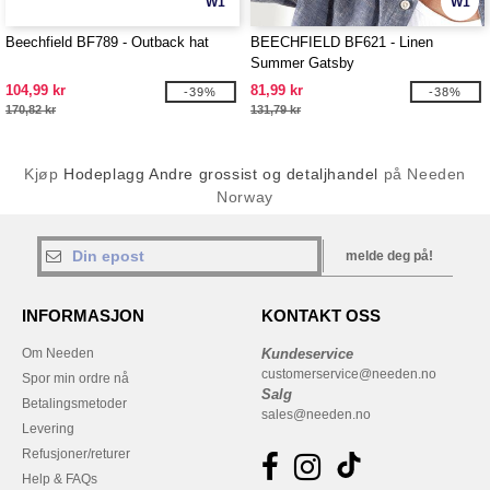
W1
W1
Beechfield BF789 - Outback hat
BEECHFIELD BF621 - Linen
Summer Gatsby
104,99 kr
81,99 kr
-39%
-38%
170,82 kr
131,79 kr
Kjøp
Hodeplagg Andre grossist og detaljhandel
på Needen
Norway
melde deg på!
INFORMASJON
KONTAKT OSS
Om Needen
Kundeservice
customerservice@needen.no
Spor min ordre nå
Salg
Betalingsmetoder
sales@needen.no
Levering
Refusjoner/returer
Help & FAQs