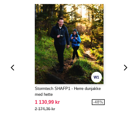
W1
Stormtech SHAFP1 - Herre dunjakke
med hette
1 130,99 kr
-48%
2 174,36 kr