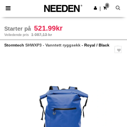
×
Needen-app
0
Last ned app
|
Bedre priser i appen!
521.99kr
Starter på
1 087,13 kr
Veiledende pris
Stormtech
SHWXP3 - Vanntett ryggsekk
- Royal / Black
Previous
Next