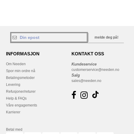
melde deg på!
INFORMASJON
KONTAKT OSS
Om Needen
Kundeservice
customerservice@needen.no
Spor min ordre nå
Salg
Betalingsmetoder
sales@needen.no
Levering
Refusjoner/returer
Help & FAQs
Våre engagements
Karrierer
Betal med