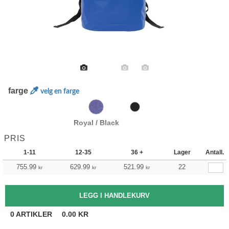
farge
velg en farge
Royal / Black
PRIS
1-11
12-35
36 +
Lager
Antall.
755.99
629.99
521.99
22
kr
kr
kr
0
ARTIKLER
0.00
KR