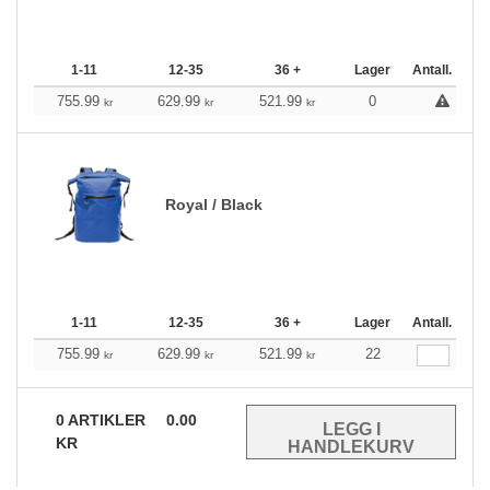
1-11
12-35
36 +
Lager
Antall.
755.99
629.99
521.99
0
kr
kr
kr
Royal / Black
1-11
12-35
36 +
Lager
Antall.
755.99
629.99
521.99
22
kr
kr
kr
0
ARTIKLER
0.00
KR