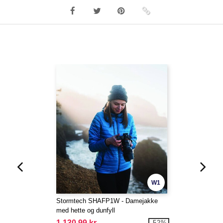
W1
Stormtech SHAFP1W - Damejakke
med hette og dunfyll
1 130,99 kr
-52%