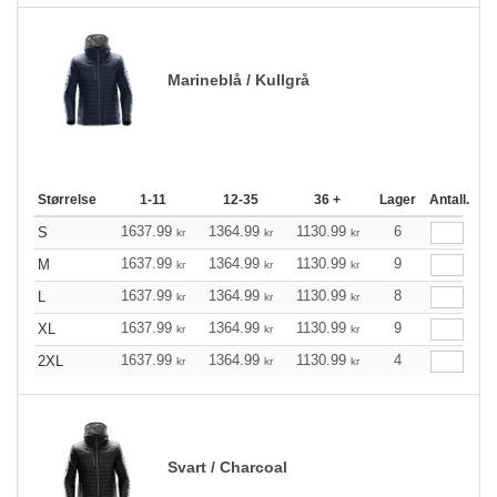
Marineblå / Kullgrå
Størrelse
1-11
12-35
36 +
Lager
Antall.
1637.99
1364.99
1130.99
6
S
kr
kr
kr
1637.99
1364.99
1130.99
9
M
kr
kr
kr
1637.99
1364.99
1130.99
8
L
kr
kr
kr
1637.99
1364.99
1130.99
9
XL
kr
kr
kr
1637.99
1364.99
1130.99
4
2XL
kr
kr
kr
Svart / Charcoal