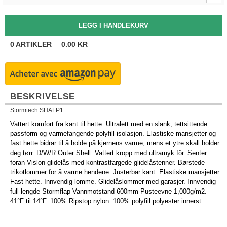
0
ARTIKLER
0.00
KR
BESKRIVELSE
Stormtech SHAFP1
Vattert komfort fra kant til hette. Ultralett med en slank, tettsittende
passform og varmefangende polyfill-isolasjon. Elastiske mansjetter og
fast hette bidrar til å holde på kjernens varme, mens et ytre skall holder
deg tørr. D/W/R Outer Shell. Vattert kropp med ultramyk fôr. Senter
foran Vislon-glidelås med kontrastfargede glidelåstenner. Børstede
trikotlommer for å varme hendene. Justerbar kant. Elastiske mansjetter.
Fast hette. Innvendig lomme. Glidelåslommer med garasjer. Innvendig
full lengde Stormflap Vannmotstand 600mm Pusteevne 1,000g/m2.
41°F til 14°F. 100% Ripstop nylon. 100% polyfill polyester innerst.