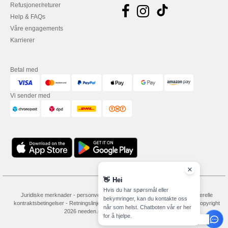
Refusjoner/returer
Help & FAQs
Våre engagements
Karrierer
Betal med
Vi sender med
👋
Hei
Hvis du har spørsmål eller
Juridiske merknader
-
personvernerklæring
-
Vilkår og betingelser
-
Generelle
bekymringer, kan du kontakte oss
kontraktsbetingelser
-
Retningslinjer for informasjonskapsler
-
Site Map
Copyright
når som helst. Chatboten vår er her
2026 needen.no - Alle rettigheter forbeholdt
for å hjelpe.