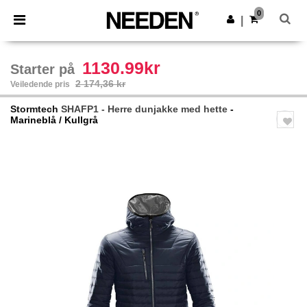
×
Needen-app
0
Last ned app
|
Bedre priser i appen!
1130.99kr
Starter på
2 174,36 kr
Veiledende pris
Stormtech
SHAFP1 - Herre dunjakke med hette
-
Marineblå / Kullgrå
Previous
Next