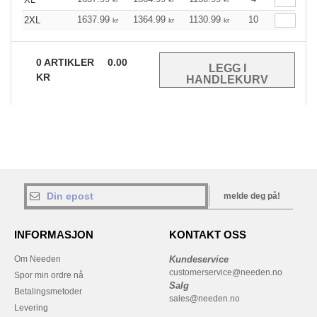
1637.99
1364.99
1130.99
10
2XL
kr
kr
kr
0
ARTIKLER
0.00
KR
melde deg på!
INFORMASJON
KONTAKT OSS
Om Needen
Kundeservice
customerservice@needen.no
Spor min ordre nå
Salg
Betalingsmetoder
sales@needen.no
Levering