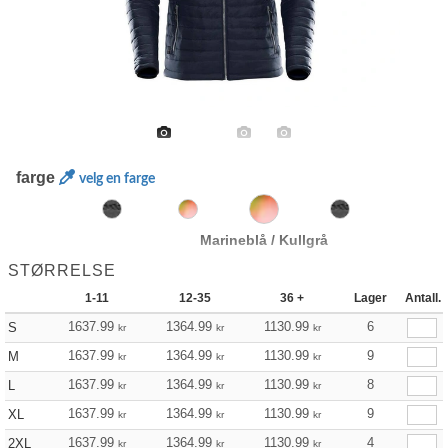
farge
velg en farge
Marineblå / Kullgrå
STØRRELSE
1-11
12-35
36 +
Lager
Antall.
1637.99
1364.99
1130.99
6
S
kr
kr
kr
1637.99
1364.99
1130.99
9
M
kr
kr
kr
1637.99
1364.99
1130.99
8
L
kr
kr
kr
1637.99
1364.99
1130.99
9
XL
kr
kr
kr
1637.99
1364.99
1130.99
4
2XL
kr
kr
kr