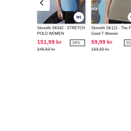
W1
Skinnifit SK042 - STRETCH
Skinnifit SK121 - The F
POLO WOMEN
Good T Women
151,99 kr
59,99 kr
-38%
-5
246,53 kr
133,02 kr