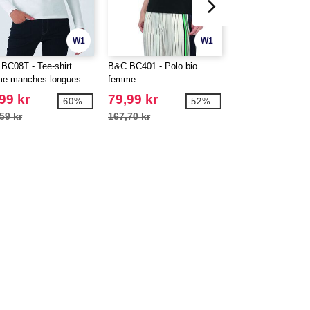
W1
W1
BC08T - Tee-shirt
B&C BC401 - Polo bio
FRONT ROW FR10
e manches longues
femme
rugby femme
99 kr
79,99 kr
233,99 kr
-60%
-52%
59 kr
167,70 kr
378,32 kr