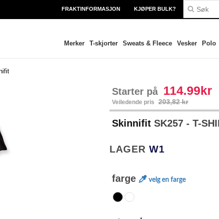
FRAKTINFORMASJON
KJØPER BULK?
Merker
T-skjorter
Sweats & Fleece
Vesker
Polo
ifit
114.99kr
Starter på
203,82 kr
Veiledende pris
Skinnifit
SK257 - T-SH
LAGER
W1
farge
velg en farge