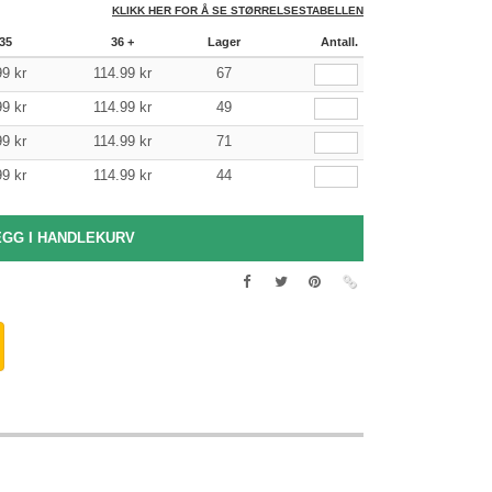
KLIKK HER FOR Å SE STØRRELSESTABELLEN
35
36 +
Lager
Antall.
99
kr
114.99
kr
67
99
kr
114.99
kr
49
99
kr
114.99
kr
71
99
kr
114.99
kr
44