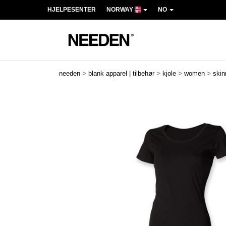
HJELPESENTER
NORWAY
NO
>
>
>
>
needen
blank apparel | tilbehør
kjole
women
skinn
Previous
Next