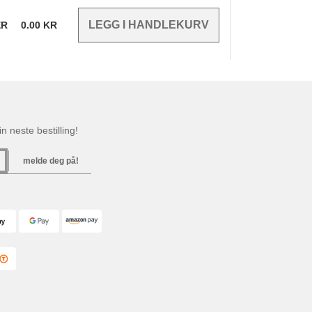
ER
0.00
KR
n neste bestilling!
melde deg på!