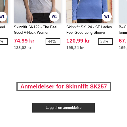
W1
W1
W1
eel
Skinnifit SK122 - The Feel
Skinnifit SK124 - SF Ladies
B&C 
Good V-Neck Women
Feel Good Long Sleeve
femm
Stretch T-Shirt
74,99 kr
120,99 kr
67,
5%
-44%
-38%
133,02 kr
195,24 kr
169,
Anmeldelser for Skinnifit SK257
Legg til en anmeldelse