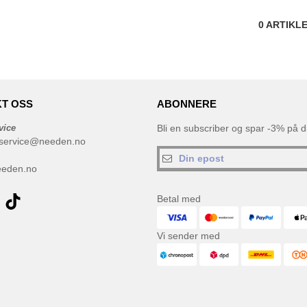
0
ARTIKL
T OSS
ABONNERE
vice
Bli en subscriber og spar -3% på di
service@needen.no
eeden.no
Betal med
Vi sender med