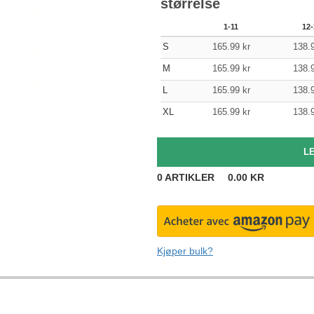
størrelse
1-11
12-
S
165.99
kr
138.
M
165.99
kr
138.
L
165.99
kr
138.
XL
165.99
kr
138.
0
ARTIKLER
0.00
KR
Kjøper bulk?