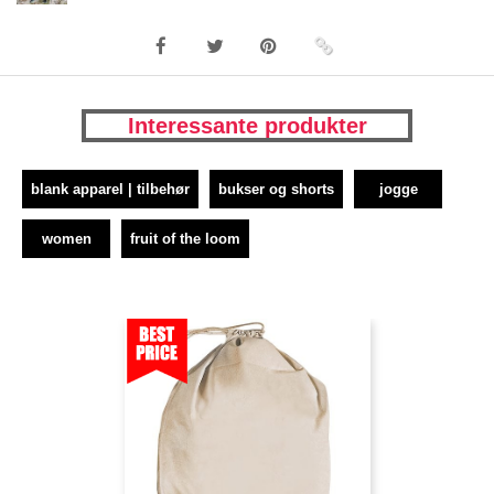
Interessante produkter
blank apparel | tilbehør
bukser og shorts
jogge
women
fruit of the loom