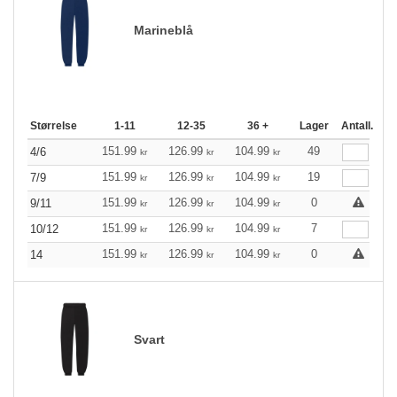
Marineblå
Størrelse
1-11
12-35
36 +
Lager
Antall.
151.99
126.99
104.99
49
4/6
kr
kr
kr
151.99
126.99
104.99
19
7/9
kr
kr
kr
151.99
126.99
104.99
0
9/11
kr
kr
kr
151.99
126.99
104.99
7
10/12
kr
kr
kr
151.99
126.99
104.99
0
14
kr
kr
kr
Svart