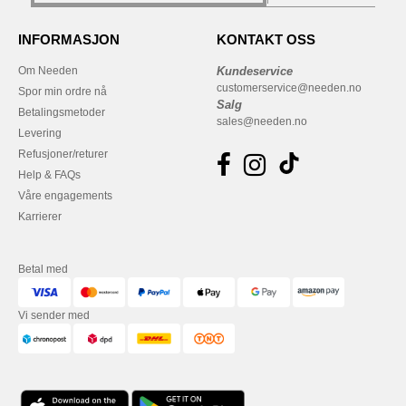
INFORMASJON
KONTAKT OSS
Om Needen
Kundeservice
customerservice@needen.no
Spor min ordre nå
Salg
Betalingsmetoder
sales@needen.no
Levering
Refusjoner/returer
Help & FAQs
Våre engagements
Karrierer
Betal med
Vi sender med