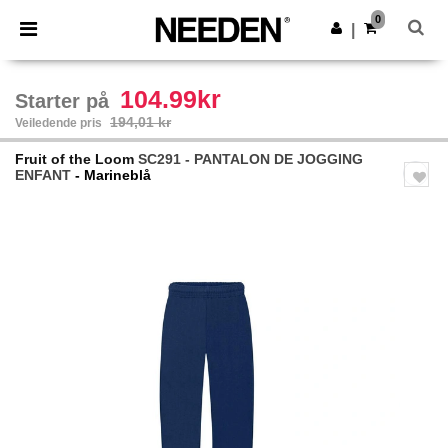
×
Needen-app
0
Last ned app
|
Bedre priser i appen!
104.99kr
Starter på
194,01 kr
Veiledende pris
Fruit of the Loom
SC291 - PANTALON DE JOGGING
ENFANT
- Marineblå
Previous
Next