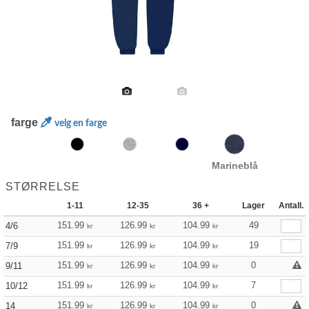
farge
velg en farge
Marineblå
STØRRELSE
1-11
12-35
36 +
Lager
Antall.
151.99
126.99
104.99
49
4/6
kr
kr
kr
151.99
126.99
104.99
19
7/9
kr
kr
kr
151.99
126.99
104.99
0
9/11
kr
kr
kr
151.99
126.99
104.99
7
10/12
kr
kr
kr
151.99
126.99
104.99
0
14
kr
kr
kr