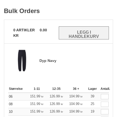
Bulk Orders
0
ARTIKLER
0.00
KR
Dyp Navy
Størrelse
1-11
12-35
36 +
Lager
Antall.
151.99
126.99
104.99
39
06
kr
kr
kr
151.99
126.99
104.99
25
08
kr
kr
kr
151.99
126.99
104.99
19
10
kr
kr
kr