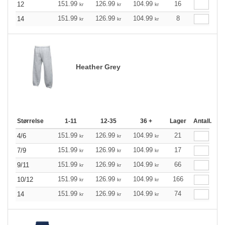
151.99
126.99
104.99
16
12
kr
kr
kr
151.99
126.99
104.99
8
14
kr
kr
kr
Heather Grey
Størrelse
1-11
12-35
36 +
Lager
Antall.
151.99
126.99
104.99
21
4/6
kr
kr
kr
151.99
126.99
104.99
17
7/9
kr
kr
kr
151.99
126.99
104.99
66
9/11
kr
kr
kr
151.99
126.99
104.99
166
10/12
kr
kr
kr
151.99
126.99
104.99
74
14
kr
kr
kr