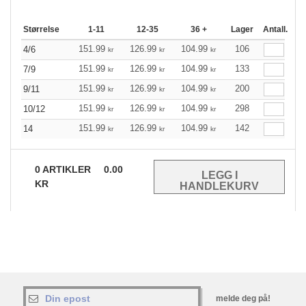
Størrelse
1-11
12-35
36 +
Lager
Antall.
151.99
126.99
104.99
106
4/6
kr
kr
kr
151.99
126.99
104.99
133
7/9
kr
kr
kr
151.99
126.99
104.99
200
9/11
kr
kr
kr
151.99
126.99
104.99
298
10/12
kr
kr
kr
151.99
126.99
104.99
142
14
kr
kr
kr
0
ARTIKLER
0.00
KR
melde deg på!