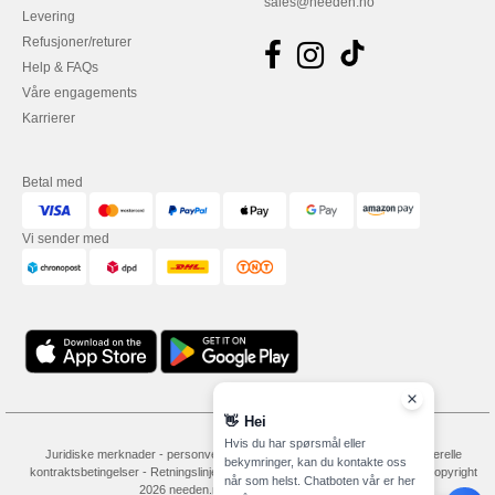
sales@needen.no
Levering
Refusjoner/returer
Help & FAQs
Våre engagements
Karrierer
Betal med
Vi sender med
👋
Hei
Hvis du har spørsmål eller
Juridiske merknader
-
personvernerklæring
-
Vilkår og betingelser
-
Generelle
bekymringer, kan du kontakte oss
kontraktsbetingelser
-
Retningslinjer for informasjonskapsler
-
Site Map
Copyright
når som helst. Chatboten vår er her
2026 needen.no - Alle rettigheter forbeholdt