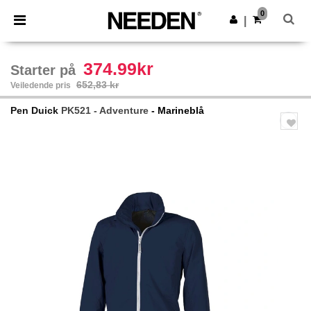
×
Needen-app
0
Last ned app
|
Bedre priser i appen!
374.99kr
Starter på
652,83 kr
Veiledende pris
Pen Duick
PK521 - Adventure
- Marineblå
Previous
Next