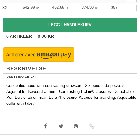
542.99
452.99
374.99
357
3XL
kr
kr
kr
0
ARTIKLER
0.00
KR
BESKRIVELSE
Pen Duick PK521
Concealed hood with contrasting drawcord. 2 zipped side pockets.
Adjustable drawcord at hem. Contrasting Éclair® closures. Detachable
Pen Duick tab on main Éclair® closure. Access for branding. Adjustable
cuffs with tabs.