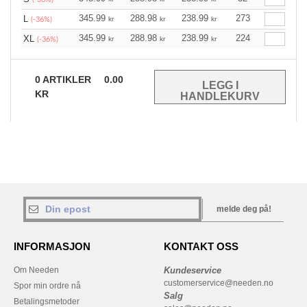
345.99
288.98
238.99
273
L
kr
kr
kr
(-36%)
345.99
288.98
238.99
224
XL
kr
kr
kr
(-36%)
0
ARTIKLER
0.00
KR
melde deg på!
INFORMASJON
KONTAKT OSS
Om Needen
Kundeservice
customerservice@needen.no
Spor min ordre nå
Salg
Betalingsmetoder