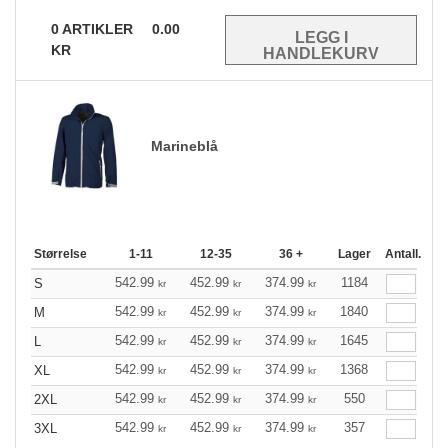
0
ARTIKLER
0.00
KR
Marineblå
Størrelse
1-11
12-35
36 +
Lager
Antall.
542.99
452.99
374.99
1184
S
kr
kr
kr
542.99
452.99
374.99
1840
M
kr
kr
kr
542.99
452.99
374.99
1645
L
kr
kr
kr
542.99
452.99
374.99
1368
XL
kr
kr
kr
542.99
452.99
374.99
550
2XL
kr
kr
kr
542.99
452.99
374.99
357
3XL
kr
kr
kr