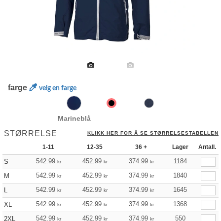
farge
velg en farge
Marineblå
STØRRELSE
KLIKK HER FOR Å SE STØRRELSESTABELLEN
1-11
12-35
36 +
Lager
Antall.
542.99
452.99
374.99
1184
S
kr
kr
kr
542.99
452.99
374.99
1840
M
kr
kr
kr
542.99
452.99
374.99
1645
L
kr
kr
kr
542.99
452.99
374.99
1368
XL
kr
kr
kr
542.99
452.99
374.99
550
2XL
kr
kr
kr