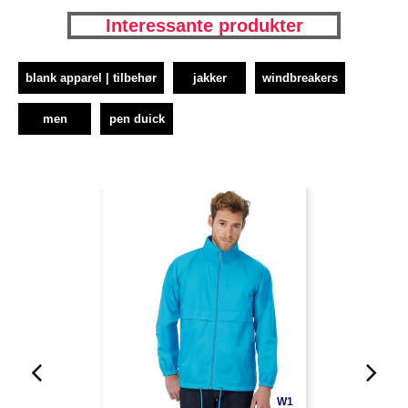
Interessante produkter
blank apparel | tilbehør
jakker
windbreakers
men
pen duick
W1