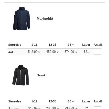
Marineblå
Størrelse
1-11
12-35
36 +
Lager
Antall.
542.99
452.99
374.99
121
4XL
kr
kr
kr
Svart
Størrelse
1-11
12-35
36 +
Lager
Antall.
345.99
288.98
238.99
32
S
kr
kr
kr
(-36%)