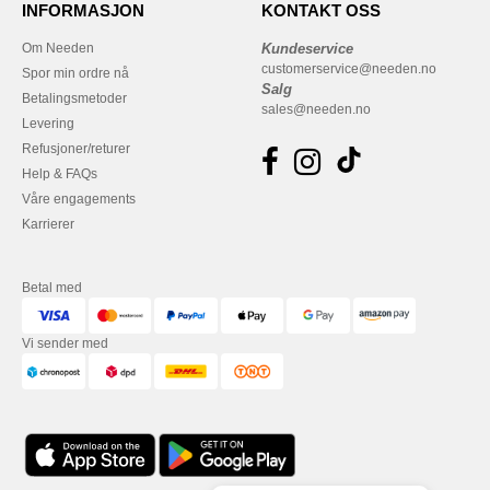
INFORMASJON
KONTAKT OSS
Om Needen
Kundeservice
customerservice@needen.no
Spor min ordre nå
Salg
Betalingsmetoder
sales@needen.no
Levering
Refusjoner/returer
Help & FAQs
Våre engagements
Karrierer
Betal med
Vi sender med