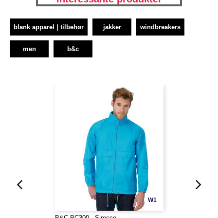
blank apparel | tilbehør
jakker
windbreakers
men
b&c
W1
B&C BC300 - Sirocco