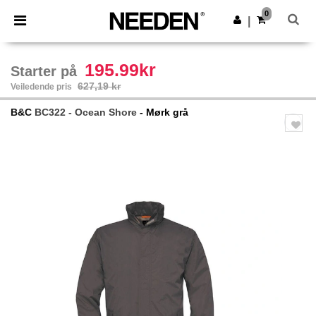
×
Needen-app
0
Last ned app
|
Bedre priser i appen!
195.99kr
Starter på
627,19 kr
Veiledende pris
B&C
BC322 - Ocean Shore
- Mørk grå
Previous
Next