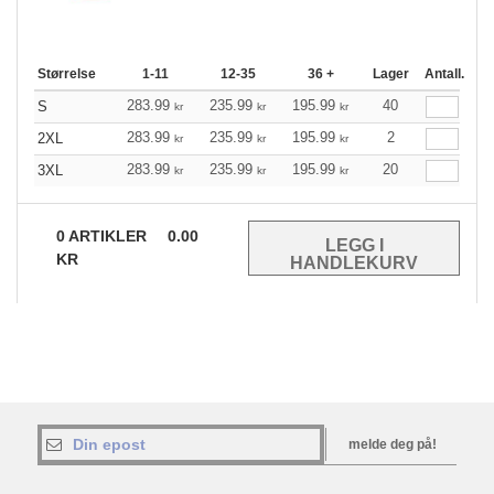
Størrelse
1-11
12-35
36 +
Lager
Antall.
283.99
235.99
195.99
40
S
kr
kr
kr
283.99
235.99
195.99
2
2XL
kr
kr
kr
283.99
235.99
195.99
20
3XL
kr
kr
kr
0
ARTIKLER
0.00
KR
melde deg på!