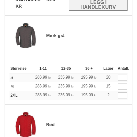
KR
Mørk grå
Størrelse
1-11
12-35
36 +
Lager
Antall.
283.99
235.99
195.99
20
S
kr
kr
kr
283.99
235.99
195.99
15
M
kr
kr
kr
283.99
235.99
195.99
2
2XL
kr
kr
kr
Rød