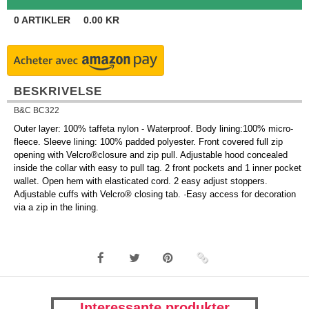
0
ARTIKLER
0.00
KR
BESKRIVELSE
B&C BC322
Outer layer: 100% taffeta nylon - Waterproof. Body lining:100% micro-
fleece. Sleeve lining: 100% padded polyester. Front covered full zip
opening with Velcro®closure and zip pull. Adjustable hood concealed
inside the collar with easy to pull tag. 2 front pockets and 1 inner pocket
wallet. Open hem with elasticated cord. 2 easy adjust stoppers.
Adjustable cuffs with Velcro® closing tab. ·Easy access for decoration
via a zip in the lining.
Interessante produkter