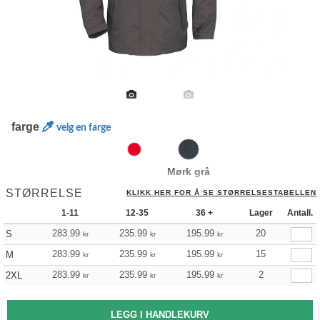
farge
velg en farge
Mørk grå
STØRRELSE
KLIKK HER FOR Å SE STØRRELSESTABELLEN
1-11
12-35
36 +
Lager
Antall.
283.99
235.99
195.99
20
S
kr
kr
kr
283.99
235.99
195.99
15
M
kr
kr
kr
283.99
235.99
195.99
2
2XL
kr
kr
kr