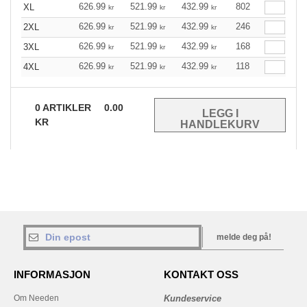
626.99
521.99
432.99
802
XL
kr
kr
kr
626.99
521.99
432.99
246
2XL
kr
kr
kr
626.99
521.99
432.99
168
3XL
kr
kr
kr
626.99
521.99
432.99
118
4XL
kr
kr
kr
0
ARTIKLER
0.00
KR
melde deg på!
INFORMASJON
KONTAKT OSS
Om Needen
Kundeservice