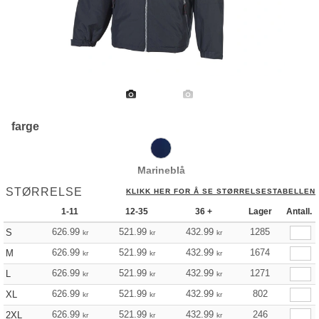
farge
Marineblå
STØRRELSE
KLIKK HER FOR Å SE STØRRELSESTABELLEN
1-11
12-35
36 +
Lager
Antall.
626.99
521.99
432.99
1285
S
kr
kr
kr
626.99
521.99
432.99
1674
M
kr
kr
kr
626.99
521.99
432.99
1271
L
kr
kr
kr
626.99
521.99
432.99
802
XL
kr
kr
kr
626.99
521.99
432.99
246
2XL
kr
kr
kr