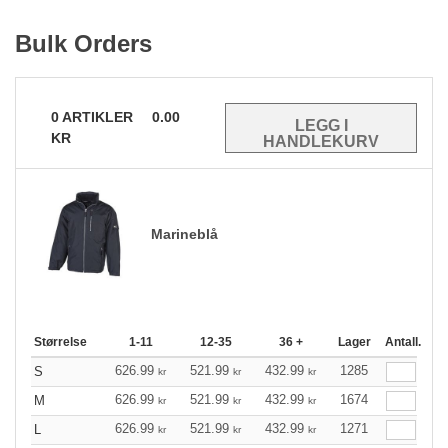
Bulk Orders
0
ARTIKLER
0.00
KR
Marineblå
Størrelse
1-11
12-35
36 +
Lager
Antall.
626.99
521.99
432.99
1285
S
kr
kr
kr
626.99
521.99
432.99
1674
M
kr
kr
kr
626.99
521.99
432.99
1271
L
kr
kr
kr