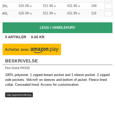
626.99
521.99
432.99
168
3XL
kr
kr
kr
626.99
521.99
432.99
118
4XL
kr
kr
kr
0
ARTIKLER
0.00
KR
BESKRIVELSE
Pen Duick PK535
100% polyester. 1 zipped breast pocket and 1 sleeve pocket. 2 zipped
side pockets. Velcro® on sleeves and bottom of jacket. Fleece lined
collar. Concealed hood. Access for customization.
Høy lagerbeholdning