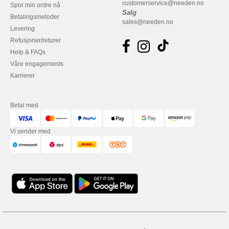
customerservice@needen.no
Spor min ordre nå
Salg
Betalingsmetoder
sales@needen.no
Levering
Refusjoner/returer
Help & FAQs
Våre engagements
Karrierer
Betal med
Vi sender med