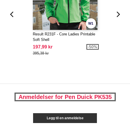
W1
Result R231F - Core Ladies Printable
Soft Shell
197,99 kr
-50%
395,38 kr
Anmeldelser for Pen Duick PK535
Legg til en anmeldelse