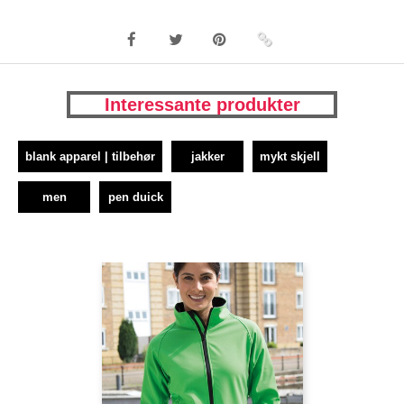
Interessante produkter
blank apparel | tilbehør
jakker
mykt skjell
men
pen duick