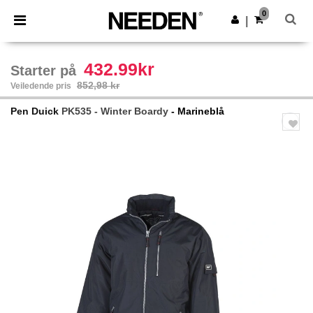
×
Needen-app
0
Last ned app
|
Bedre priser i appen!
432.99kr
Starter på
852,98 kr
Veiledende pris
Pen Duick
PK535 - Winter Boardy
- Marineblå
Previous
Next