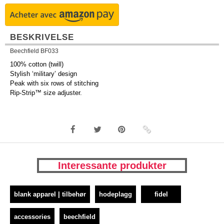
BESKRIVELSE
Beechfield BF033
100% cotton (twill)
Stylish ‘military’ design
Peak with six rows of stitching
Rip-Strip™ size adjuster.
Interessante produkter
blank apparel | tilbehør
hodeplagg
fidel
accessories
beechfield