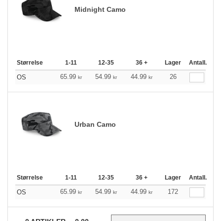
Midnight Camo
Størrelse
1-11
12-35
36 +
Lager
Antall.
65.99
54.99
44.99
26
OS
kr
kr
kr
Urban Camo
Størrelse
1-11
12-35
36 +
Lager
Antall.
65.99
54.99
44.99
172
OS
kr
kr
kr