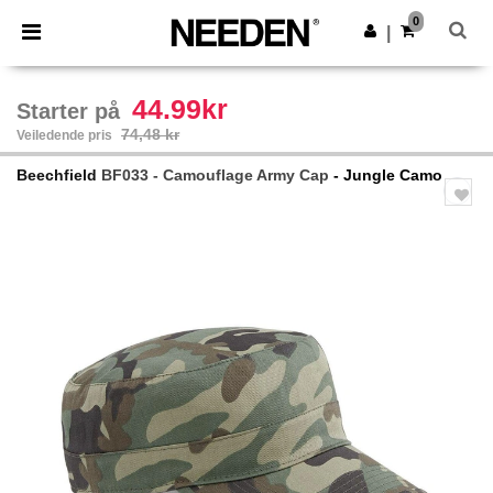
×
Needen-app
0
Last ned app
|
Bedre priser i appen!
44.99kr
Starter på
74,48 kr
Veiledende pris
Beechfield
BF033 - Camouflage Army Cap
- Jungle Camo
Previous
Next