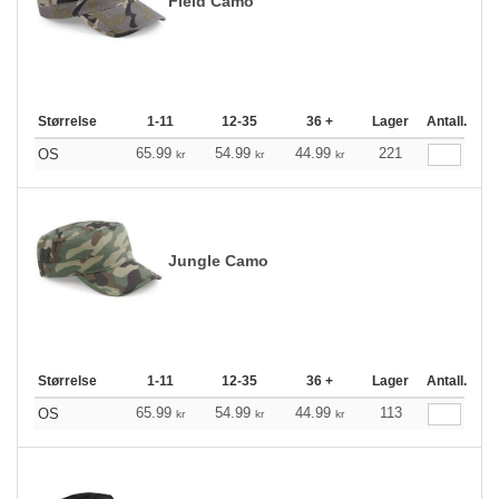
Field Camo
Størrelse
1-11
12-35
36 +
Lager
Antall.
65.99
54.99
44.99
221
OS
kr
kr
kr
Jungle Camo
Størrelse
1-11
12-35
36 +
Lager
Antall.
65.99
54.99
44.99
113
OS
kr
kr
kr