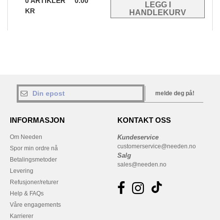
0
ARTIKLER
0.00
KR
melde deg på!
INFORMASJON
KONTAKT OSS
Om Needen
Kundeservice
customerservice@needen.no
Spor min ordre nå
Salg
Betalingsmetoder
sales@needen.no
Levering
Refusjoner/returer
Help & FAQs
Våre engagements
Karrierer