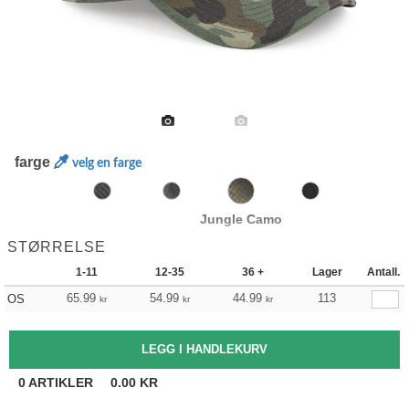
farge
velg en farge
Jungle Camo
STØRRELSE
1-11
12-35
36 +
Lager
Antall.
65.99
54.99
44.99
113
OS
kr
kr
kr
0
ARTIKLER
0.00
KR