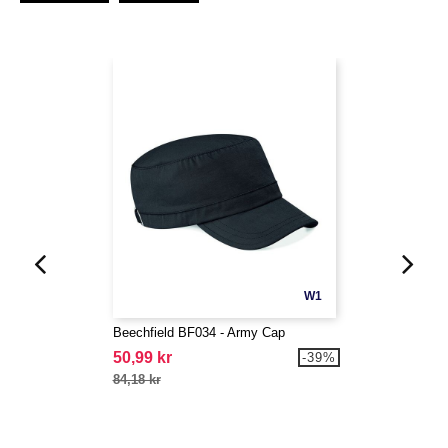
W1
Beechfield BF034 - Army Cap
50,99 kr
-39%
84,18 kr