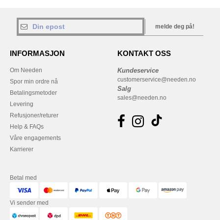
melde deg på!
INFORMASJON
KONTAKT OSS
Om Needen
Kundeservice
customerservice@needen.no
Spor min ordre nå
Salg
Betalingsmetoder
sales@needen.no
Levering
Refusjoner/returer
Help & FAQs
Våre engagements
Karrierer
Betal med
Vi sender med