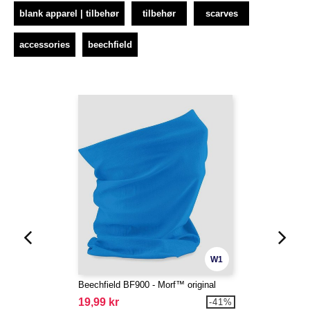
blank apparel | tilbehør
tilbehør
scarves
accessories
beechfield
W1
Beechfield BF900 - Morf™ original
19,99 kr
-41%