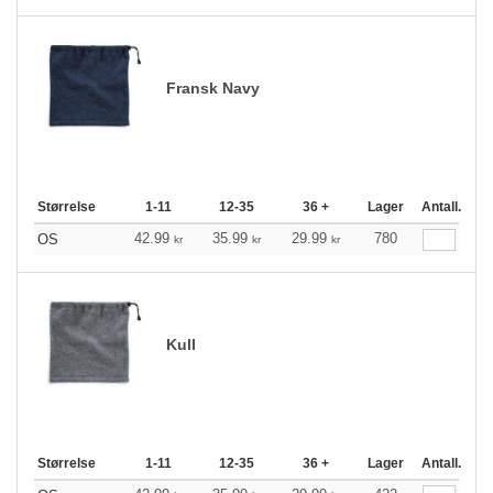
Fransk Navy
Størrelse
1-11
12-35
36 +
Lager
Antall.
42.99
35.99
29.99
780
OS
kr
kr
kr
Kull
Størrelse
1-11
12-35
36 +
Lager
Antall.