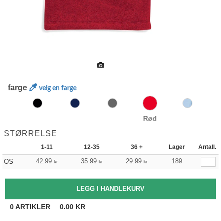
farge
velg en farge
Rød
STØRRELSE
1-11
12-35
36 +
Lager
Antall.
42.99
35.99
29.99
189
OS
kr
kr
kr
0
ARTIKLER
0.00
KR