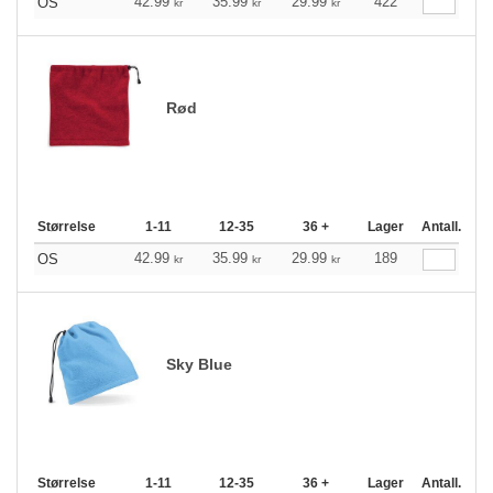
42.99
35.99
29.99
422
OS
kr
kr
kr
Rød
Størrelse
1-11
12-35
36 +
Lager
Antall.
42.99
35.99
29.99
189
OS
kr
kr
kr
Sky Blue
Størrelse
1-11
12-35
36 +
Lager
Antall.