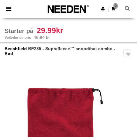
×
Needen-app
0
Last ned app
|
Bedre priser i appen!
29.99kr
Starter på
48,84 kr
Veiledende pris
Beechfield
BF285 - Suprafleece™ snood/hat combo
-
Rød
Previous
Next