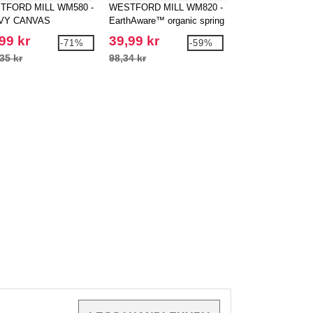
TFORD MILL WM580 -
WESTFORD MILL WM820 -
WESTFORD MILL
VY CANVAS
EarthAware™ organic spring
Sac shopping ave
RAGE TRUG
wristlet
contrastées
99 kr
39,99 kr
16,99 kr
-71%
-59%
35 kr
98,34 kr
26,31 kr