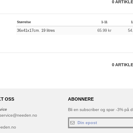
0
ARTIKL
Størrelse
1-11
1
36x41x17cm. 19 litres
65.99
kr
54
0
ARTIKL
T OSS
ABONNERE
vice
Bli en subscriber og spar -3% på di
service@needen.no
eeden.no