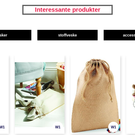
Interessante produkter
sker
stoffveske
access
W1
W1
W1