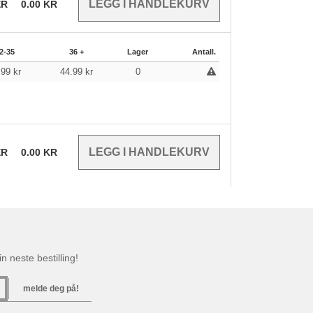
ER
0.00
KR
2-35
36 +
Lager
Antall.
.99
kr
44.99
kr
0
ER
0.00
KR
n neste bestilling!
melde deg på!