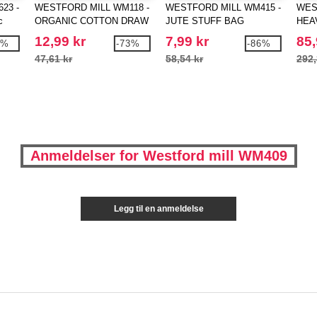
23 -
WESTFORD MILL WM118 -
WESTFORD MILL WM415 -
WES
c
ORGANIC COTTON DRAW
JUTE STUFF BAG
HEA
CORD BAG
STO
12,99 kr
7,99 kr
85,
1%
-73%
-86%
47,61 kr
58,54 kr
292,
Anmeldelser for Westford mill WM409
Legg til en anmeldelse