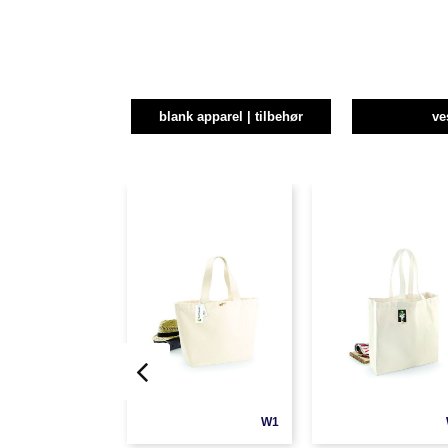
blank apparel | tilbehør
ve
W1