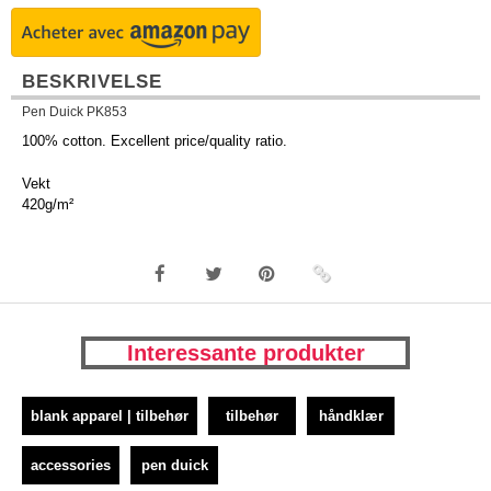
BESKRIVELSE
Pen Duick PK853
100% cotton. Excellent price/quality ratio.
Vekt
420g/m²
Interessante produkter
blank apparel | tilbehør
tilbehør
håndklær
accessories
pen duick