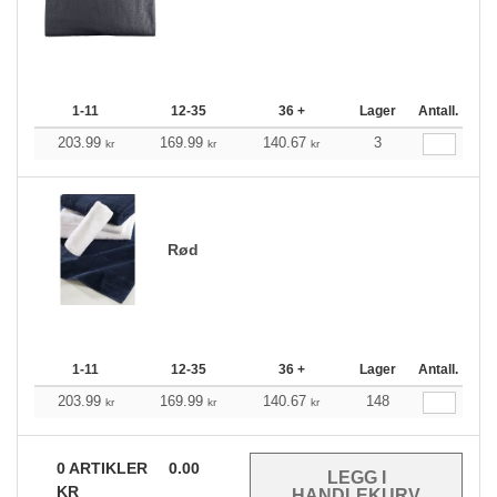
1-11
12-35
36 +
Lager
Antall.
203.99
169.99
140.67
3
kr
kr
kr
Rød
1-11
12-35
36 +
Lager
Antall.
203.99
169.99
140.67
148
kr
kr
kr
0
ARTIKLER
0.00
KR