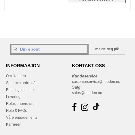
melde deg på!
INFORMASJON
KONTAKT OSS
Om Needen
Kundeservice
customerservice@needen.no
Spor min ordre nå
Salg
Betalingsmetoder
sales@needen.no
Levering
Refusjoner/returer
Help & FAQs
Våre engagements
Karrierer