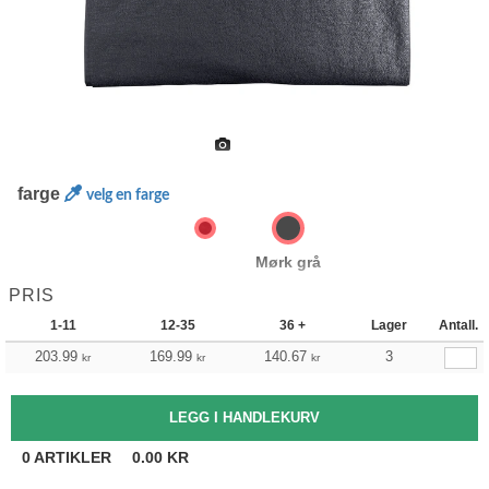
farge
velg en farge
Mørk grå
PRIS
1-11
12-35
36 +
Lager
Antall.
203.99
169.99
140.67
3
kr
kr
kr
0
ARTIKLER
0.00
KR