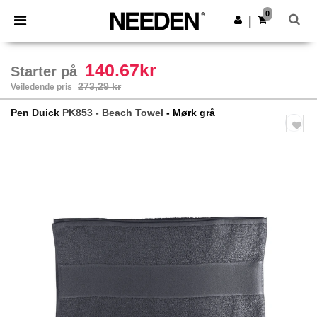
×
Needen-app
0
Last ned app
|
Bedre priser i appen!
140.67kr
Starter på
273,29 kr
Veiledende pris
Pen Duick
PK853 - Beach Towel
- Mørk grå
Previous
Next