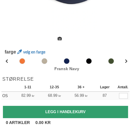
farge
velg en farge
Fransk Navy
STØRRELSE
1-11
12-35
36 +
Lager
Antall.
82.99
68.99
56.99
87
OS
kr
kr
kr
0
ARTIKLER
0.00
KR