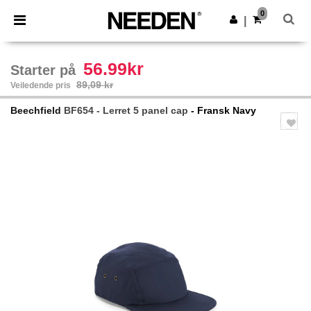
×
Needen-app
0
Last ned app
|
Bedre priser i appen!
56.99kr
Starter på
89,09 kr
Veiledende pris
Beechfield
BF654 - Lerret 5 panel cap
- Fransk Navy
Previous
Next