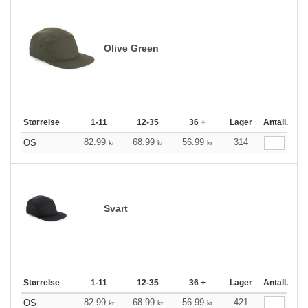
Olive Green
Størrelse
1-11
12-35
36 +
Lager
Antall.
82.99
68.99
56.99
314
OS
kr
kr
kr
Svart
Størrelse
1-11
12-35
36 +
Lager
Antall.
82.99
68.99
56.99
421
OS
kr
kr
kr