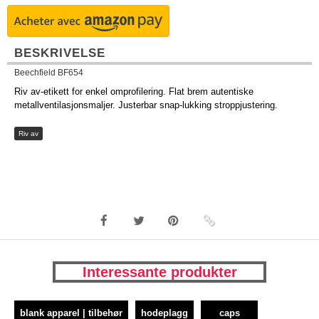
BESKRIVELSE
Beechfield BF654
Riv av-etikett for enkel omprofilering. Flat brem autentiske
metallventilasjonsmaljer. Justerbar snap-lukking stroppjustering.
Riv av
Interessante produkter
blank apparel | tilbehør
hodeplagg
caps