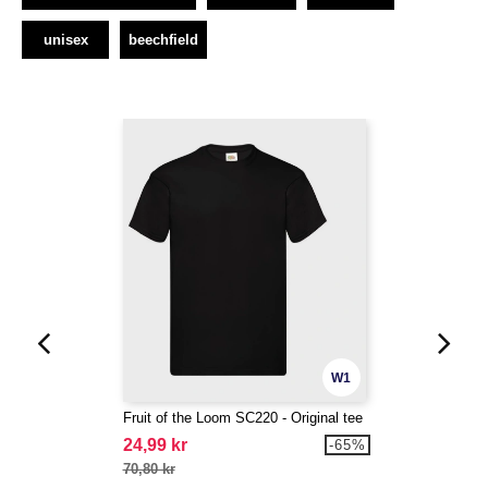
unisex
beechfield
W1
Fruit of the Loom SC220 - Original tee
24,99 kr
-65%
70,80 kr