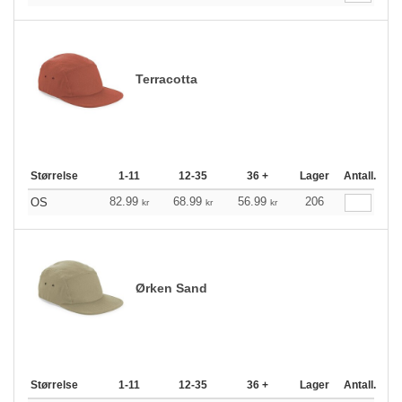
Terracotta
Størrelse
1-11
12-35
36 +
Lager
Antall.
82.99
68.99
56.99
206
OS
kr
kr
kr
Ørken Sand
Størrelse
1-11
12-35
36 +
Lager
Antall.