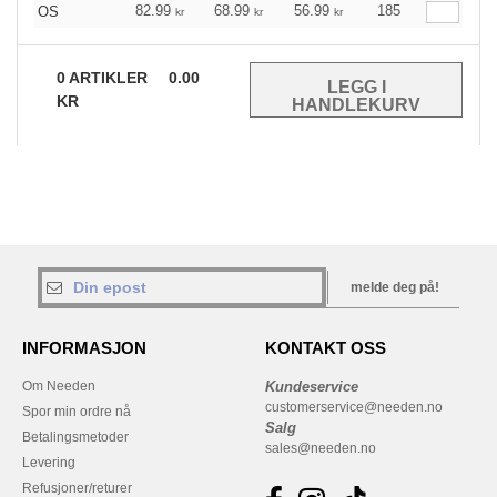
82.99
68.99
56.99
185
OS
kr
kr
kr
0
ARTIKLER
0.00
KR
melde deg på!
INFORMASJON
KONTAKT OSS
Om Needen
Kundeservice
customerservice@needen.no
Spor min ordre nå
Salg
Betalingsmetoder
sales@needen.no
Levering
Refusjoner/returer