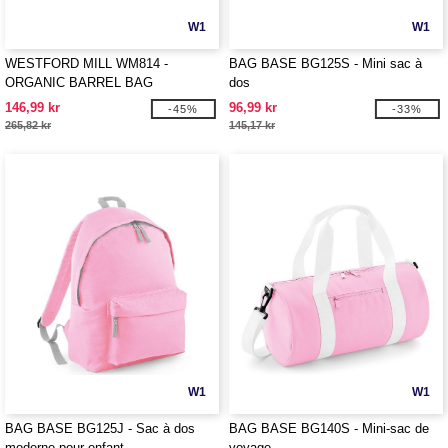
W1
W1
WESTFORD MILL WM814 -
BAG BASE BG125S - Mini sac à
ORGANIC BARREL BAG
dos
146,99 kr
96,99 kr
-45%
-33%
265,82 kr
145,17 kr
W1
W1
BAG BASE BG125J - Sac à dos
BAG BASE BG140S - Mini-sac de
moderne pour enfant
voyage