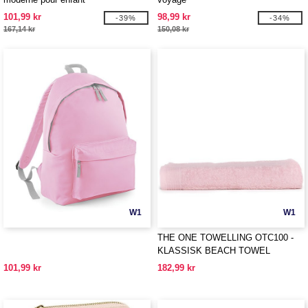
101,99 kr
98,99 kr
-39%
-34%
167,14 kr
150,08 kr
W1
W1
THE ONE TOWELLING OTC100 -
KLASSISK BEACH TOWEL
101,99 kr
182,99 kr