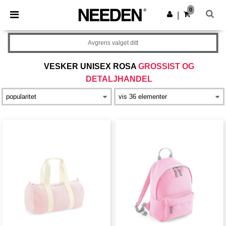
×
Needen-app
0
Last ned app
|
Bedre priser i appen!
Avgrens valget ditt
VESKER UNISEX ROSA
GROSSIST OG
DETALJHANDEL