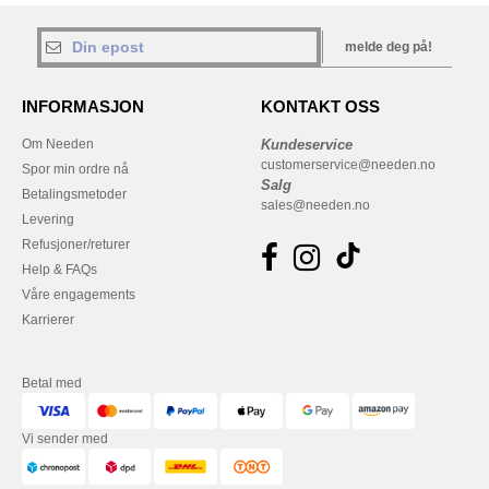
melde deg på!
INFORMASJON
KONTAKT OSS
Om Needen
Kundeservice
customerservice@needen.no
Spor min ordre nå
Salg
Betalingsmetoder
sales@needen.no
Levering
Refusjoner/returer
Help & FAQs
Våre engagements
Karrierer
Betal med
Vi sender med