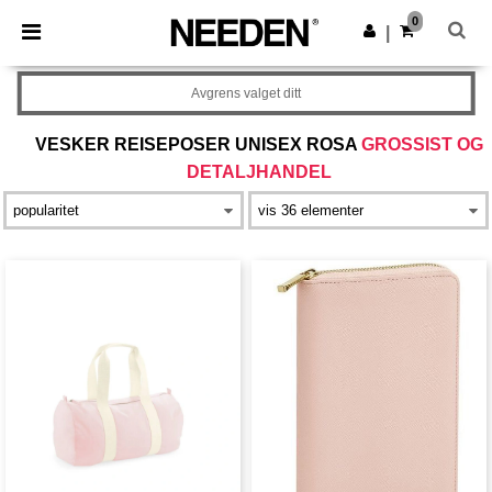
×
Needen-app
0
Last ned app
|
Bedre priser i appen!
Avgrens valget ditt
VESKER REISEPOSER UNISEX ROSA
GROSSIST OG
DETALJHANDEL