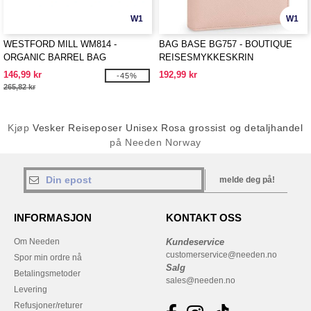
W1
W1
WESTFORD MILL WM814 -
BAG BASE BG757 - BOUTIQUE
ORGANIC BARREL BAG
REISESMYKKESKRIN
146,99 kr
192,99 kr
-45%
265,82 kr
Kjøp
Vesker Reiseposer Unisex Rosa grossist og detaljhandel
på Needen Norway
melde deg på!
INFORMASJON
KONTAKT OSS
Om Needen
Kundeservice
customerservice@needen.no
Spor min ordre nå
Salg
Betalingsmetoder
sales@needen.no
Levering
Refusjoner/returer