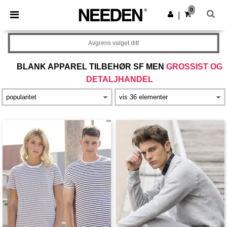
×
Needen-app
0
Last ned app
|
Bedre priser i appen!
Avgrens valget ditt
BLANK APPAREL TILBEHØR SF MEN
GROSSIST OG
DETALJHANDEL