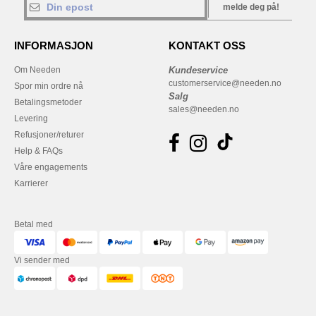
melde deg på!
INFORMASJON
KONTAKT OSS
Om Needen
Kundeservice
customerservice@needen.no
Spor min ordre nå
Salg
Betalingsmetoder
sales@needen.no
Levering
Refusjoner/returer
Help & FAQs
Våre engagements
Karrierer
Betal med
Vi sender med