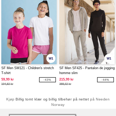
W1
W1
SF Men SM121 - Children's stretch
SF Men SF425 - Pantalon de jogging
T-shirt
homme slim
59,99 kr
215,99 kr
-43%
-44%
104,92 kr
388,02 kr
Kjøp
Billig tomt klær og billig tilbehør på nettet
på Needen
Norway