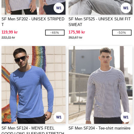
W1
W1
SF Men SF202 - UNISEX STRIPED
SF Men SF525 - UNISEX SLIM FIT
T
SWEAT
119,99 kr
175,98 kr
-46%
-50%
222,11 kr
352,67 kr
W1
W1
SF Men SF124 - MEN'S FEEL
SF Men SF204 - Tee-shirt marinière
GOOD LONG SLEEVED STRETCH