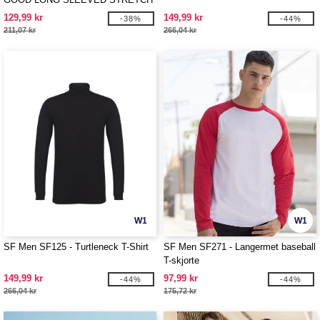
T
129,99 kr
149,99 kr
-38%
-44%
211,07 kr
266,04 kr
W1
W1
SF Men SF125 - Turtleneck T-Shirt
SF Men SF271 - Langermet baseball
T-skjorte
149,99 kr
97,99 kr
-44%
-44%
266,04 kr
175,72 kr