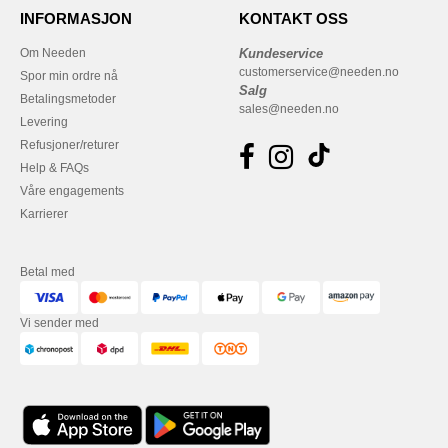
INFORMASJON
KONTAKT OSS
Om Needen
Kundeservice
customerservice@needen.no
Spor min ordre nå
Salg
Betalingsmetoder
sales@needen.no
Levering
Refusjoner/returer
Help & FAQs
Våre engagements
Karrierer
Betal med
Vi sender med