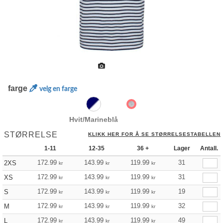
farge
velg en farge
Hvit/Marineblå
STØRRELSE
KLIKK HER FOR Å SE STØRRELSESTABELLEN
1-11
12-35
36 +
Lager
Antall.
172.99
143.99
119.99
31
2XS
kr
kr
kr
172.99
143.99
119.99
31
XS
kr
kr
kr
172.99
143.99
119.99
19
S
kr
kr
kr
172.99
143.99
119.99
32
M
kr
kr
kr
172.99
143.99
119.99
49
L
kr
kr
kr