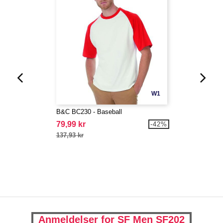
W1
B&C BC230 - Baseball
79,99 kr
-42%
137,93 kr
Anmeldelser for SF Men SF202