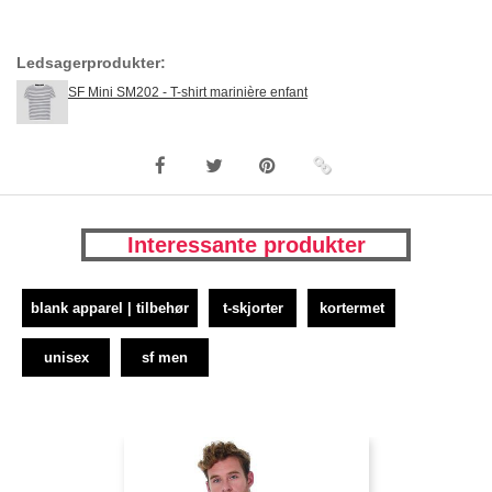
Ledsagerprodukter:
SF Mini SM202 - T-shirt marinière enfant
Interessante produkter
blank apparel | tilbehør
t-skjorter
kortermet
unisex
sf men