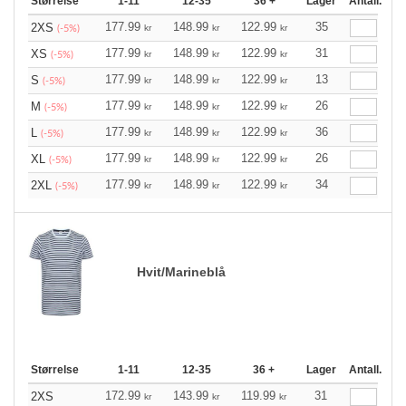
Størrelse
1-11
12-35
36 +
Lager
Antall.
177.99
148.99
122.99
35
2XS
kr
kr
kr
(-5%)
177.99
148.99
122.99
31
XS
kr
kr
kr
(-5%)
177.99
148.99
122.99
13
S
kr
kr
kr
(-5%)
177.99
148.99
122.99
26
M
kr
kr
kr
(-5%)
177.99
148.99
122.99
36
L
kr
kr
kr
(-5%)
177.99
148.99
122.99
26
XL
kr
kr
kr
(-5%)
177.99
148.99
122.99
34
2XL
kr
kr
kr
(-5%)
Hvit/Marineblå
Størrelse
1-11
12-35
36 +
Lager
Antall.
172.99
143.99
119.99
31
2XS
kr
kr
kr