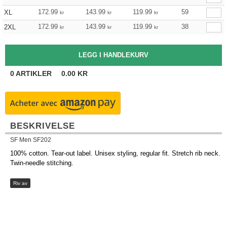
172.99
143.99
119.99
59
XL
kr
kr
kr
172.99
143.99
119.99
38
2XL
kr
kr
kr
0
ARTIKLER
0.00
KR
BESKRIVELSE
SF Men SF202
100% cotton. Tear-out label. Unisex styling, regular fit. Stretch rib neck.
Twin-needle stitching.
Riv av