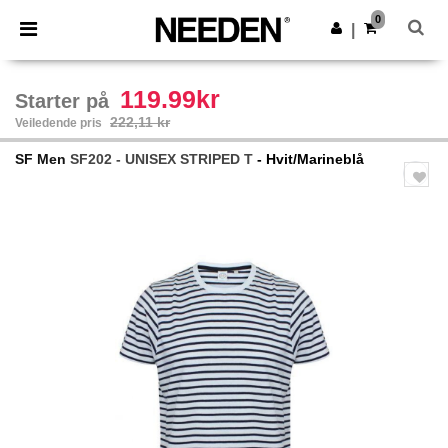
×
Needen-app
0
Last ned app
|
Bedre priser i appen!
119.99kr
Starter på
222,11 kr
Veiledende pris
SF Men
SF202 - UNISEX STRIPED T
- Hvit/Marineblå
Previous
Next